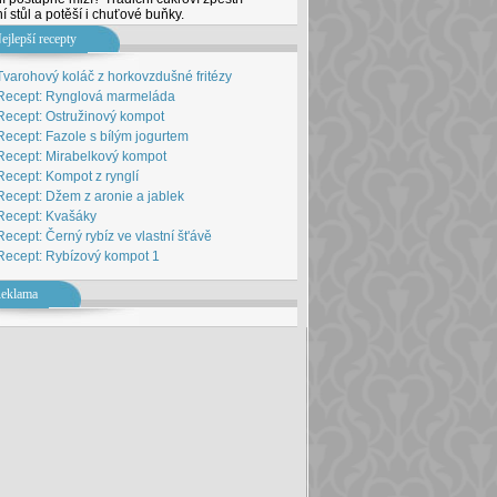
 stůl a potěší i chuťové buňky.
ejlepší recepty
Tvarohový koláč z horkovzdušné fritézy
Recept: Rynglová marmeláda
Recept: Ostružinový kompot
Recept: Fazole s bílým jogurtem
Recept: Mirabelkový kompot
Recept: Kompot z rynglí
Recept: Džem z aronie a jablek
Recept: Kvašáky
Recept: Černý rybíz ve vlastní št'ávě
Recept: Rybízový kompot 1
eklama