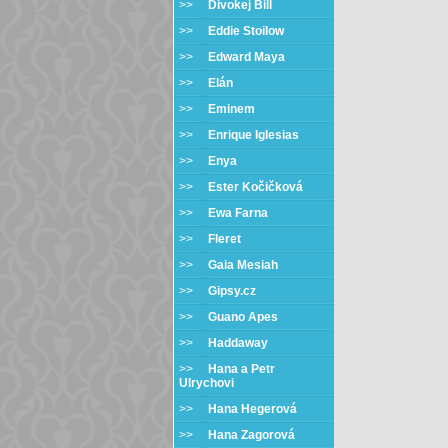
>>
Divokej Bill
>>
Eddie Stoilow
>>
Edward Maya
>>
Elán
>>
Eminem
>>
Enrique Iglesias
>>
Enya
>>
Ester Kočičková
>>
Ewa Farna
>>
Fleret
>>
Gaia Mesiah
>>
Gipsy.cz
>>
Guano Apes
>>
Haddaway
>>
Hana a Petr
Ulrychovi
>>
Hana Hegerová
>>
Hana Zagorová