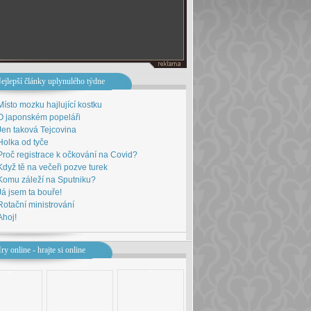
ejlepší články uplynulého týdne
Místo mozku hajlující kostku
O japonském popeláři
Jen taková Tejcovina
Holka od tyče
Proč registrace k očkování na Covid?
Když tě na večeři pozve turek
Komu záleží na Sputniku?
Já jsem ta bouře!
Rotační ministrování
Ahoj!
ry online - hrajte si online