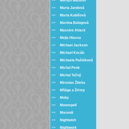
>>
Marilyn Manson
>>
Marta Jandová
>>
Marta Kubišová
>>
Martina Balogová
>>
Massive Attack
>>
Mejla Hlavsa
>>
Michael Jackson
>>
Michael Kocáb
>>
Michaela Paštéková
>>
Michal Penk
>>
Michal Tučný
>>
Miroslav Žbirka
>>
Mňága a Žďorp
>>
Moby
>>
Moonspell
>>
Morandi
>>
Nightwish
>>
Nightwork