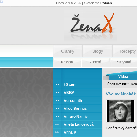
Dnes je 9.8.2026 | svátek má
Roman
Články
Blogy
Recepty
Krásná
Zdravá
Smyslná
Videa
data
Řadit dle:
,
kom
>>
50 cent
Václav Neckář
>>
ABBA
Václav Neckář:
>>
Aerosmith
>>
Alice Springs
>>
Amuro Namie
>>
Aneta Langerová
Pohádkový čaroděj 
>>
Anna K