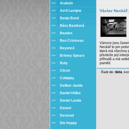
>>
Arakain
Václav Neckář:
>>
Avril Lavigne
>>
Banjo Band
>>
Bára Basiková
>>
Beatles
>>
Ben Cristovao
Vánoce jsou časem
Neckář to jen potv
>>
Beyoncé
která má všechny p
přestože její inter
>>
Britney Spears
příhodě a má velké
>>
Buty
pamětí.
>>
Citron
data
Řadit dle:
,
kom
>>
Coldplay
>>
Dalibor Janda
>>
Daniel Hůlka
>>
Daniel Landa
>>
Danzel
>>
Desmod
>>
Die Happy