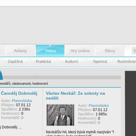
Ankety
Videa
Hry online
Slevy
Úspěšná
Praktická
Kulturní
Tajemná
Rozhněva
entářů
,
sledovanosti
,
hodnocení
 Čaroděj Dobroděj
Václav Neckář: Ze soboty na
neděli
Autor:
Plavovláska
Přidáno:
07.01.12
Autor:
Plavovláska
Spuštěno:
2 236x
Přidáno:
07.01.12
Hodnocení:
0
Spuštěno:
1 685x
Komentářů:
0
Hodnocení:
0
Komentářů:
0
Dobroděj ....
Neckářův hit, který bývá mylně nazýván "I