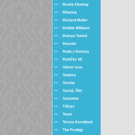
>>
Renée Fleming
>>
Rihanna
>>
Richard Muller
>>
Robbie Williams
>>
Roman Tomeš
>>
Roxette
>>
Ruda z Ostravy
>>
Rybičky 48
>>
Sámer Issa
>>
Shakira
>>
Sirenia
>>
Suchý, Šlitr
>>
Sunshine
>>
T-Boyz
>>
Team
>>
Tereza Kerndlová
>>
The Prodigy