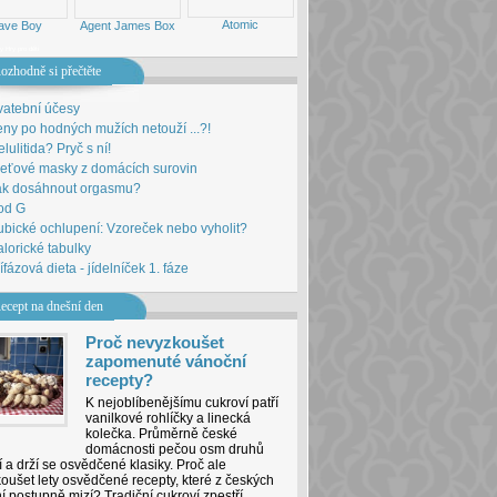
Atomic
ave Boy
Agent James Box
ny
Hry pro děti
ozhodně si přečtěte
vatební účesy
ny po hodných mužích netouží ...?!
lulitida? Pryč s ní!
leťové masky z domácích surovin
ak dosáhnout orgasmu?
od G
bické ochlupení: Vzoreček nebo vyholit?
lorické tabulky
ífázová dieta - jídelníček 1. fáze
ecept na dnešní den
Proč nevyzkoušet
zapomenuté vánoční
recepty?
K nejoblíbenějšímu cukroví patří
vanilkové rohlíčky a linecká
kolečka. Průměrně české
domácnosti pečou osm druhů
 a drží se osvědčené klasiky. Proč ale
oušet lety osvědčené recepty, které z českých
í postupně mizí? Tradiční cukroví zpestří