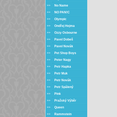
>>
No Name
>>
NO PAN!C
>>
Olympic
>>
Ondřej Hejma
>>
Ozzy Osbourne
>>
Pavel Dobeš
>>
Pavel Novák
>>
Pet Shop Boys
>>
Peter Nagy
>>
Petr Hapka
>>
Petr Muk
>>
Petr Novák
>>
Petr Spálený
>>
Pink
>>
Pražský Výběr
>>
Queen
>>
Rammstein