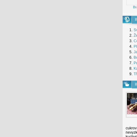
Br
dívky
Hry pro že
R
1.
S
2.
Že
3.
Ce
4.
P
5.
J
6.
B
7.
Pu
8.
Ka
9.
Tř
R
cukroví
nevyzk
kuchyn