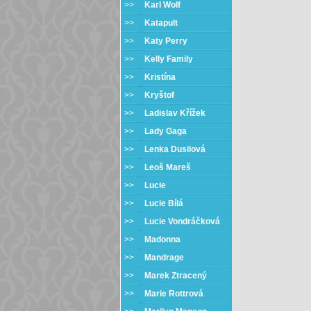
>>
Karl Wolf
>>
Katapult
>>
Katy Perry
>>
Kelly Family
>>
Kristína
>>
Kryštof
>>
Ladislav Křížek
>>
Lady Gaga
>>
Lenka Dusilová
>>
Leoš Mareš
>>
Lucie
>>
Lucie Bílá
>>
Lucie Vondráčková
>>
Madonna
>>
Mandrage
>>
Marek Ztracený
>>
Marie Rottrová