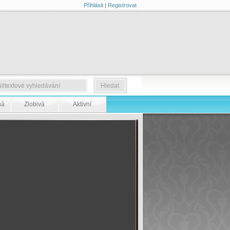
Přihlásit
|
Registrovat
ná
Zlobivá
Aktivní