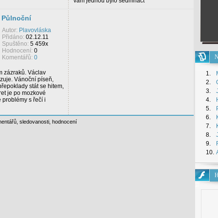
vám jednou bylo sedmnáct"
 Půlnoční
Autor:
Plavovláska
Přidáno:
02.12.11
Spuštěno:
5 459x
Hodnocení:
0
N
Komentářů:
0
 zázraků. Václav
1.
rzuje. Vánoční píseň,
2.
řepoklady stát se hitem,
3.
pret je po mozkové
 problémy s řečí i
4.
5.
6.
entářů
,
sledovanosti
,
hodnocení
7.
8.
9.
10.
H
Hry
pro