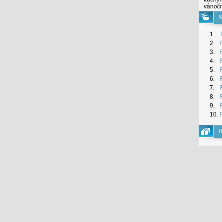
vánoční
N
1.
2.
3.
4.
5.
6.
7.
8.
9.
10.
R