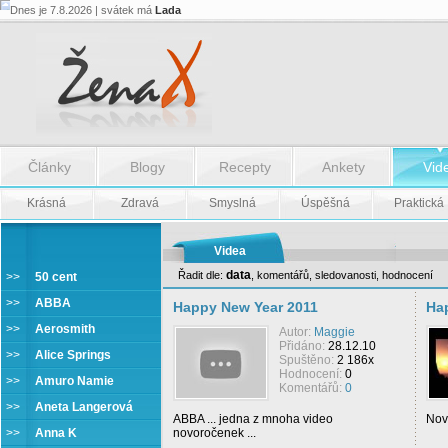
Dnes je 7.8.2026 | svátek má
Lada
Články
Blogy
Recepty
Ankety
Vid
Krásná
Zdravá
Smyslná
Úspěšná
Praktická
Videa
data
Řadit dle:
,
komentářů
,
sledovanosti
,
hodnocení
>>
50 cent
ABBA
>>
ABBA
Happy New Year 2011
Ha
>>
Aerosmith
Autor:
Maggie
Přidáno:
28.12.10
>>
Alice Springs
Spuštěno:
2 186x
Hodnocení:
0
>>
Amuro Namie
Komentářů:
0
>>
Aneta Langerová
ABBA ... jedna z mnoha video
Novo
>>
Anna K
novoročenek ...