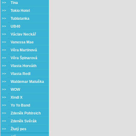
>>
Tina
>>
Tokio Hotel
>>
Tublatanka
>>
UB40
>>
Václav Neckář
>>
Vanessa Mae
>>
Věra Martinová
>>
Věra Špinarová
>>
Vlasta Horváth
>>
Vlasta Redl
>>
Waldemar Matuška
>>
WOW
>>
Xindl X
>>
Yo Yo Band
>>
Zdeněk Pohlreich
>>
Zdeněk Svěrák
>>
Žlutý pes