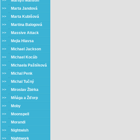
>>
Marilyn Manson
>>
Marta Jandová
>>
Marta Kubišová
>>
Martina Balogová
>>
Massive Attack
>>
Mejla Hlavsa
>>
Michael Jackson
>>
Michael Kocáb
>>
Michaela Paštéková
>>
Michal Penk
>>
Michal Tučný
>>
Miroslav Žbirka
>>
Mňága a Žďorp
>>
Moby
>>
Moonspell
>>
Morandi
>>
Nightwish
>>
Nightwork