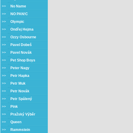
>>
No Name
>>
NO PAN!C
>>
Olympic
>>
Ondřej Hejma
>>
Ozzy Osbourne
>>
Pavel Dobeš
>>
Pavel Novák
>>
Pet Shop Boys
>>
Peter Nagy
>>
Petr Hapka
>>
Petr Muk
>>
Petr Novák
>>
Petr Spálený
>>
Pink
>>
Pražský Výběr
>>
Queen
>>
Rammstein