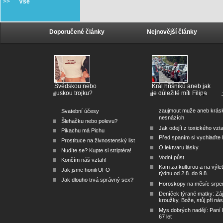
>>
Vše
Doporučené články
Nejnovější články
Švédskou nebo
Král hříšníků aneb jak
ruskou trojku?
je důležité míti Filipa
zaujmout muže aneb krás
Svatební účesy
nesnázích
Šlehačku nebo polevu?
Jak odejít z toxického vzt
Pikachu má Pichu
Před spaním si vychlaďte l
Prostituce na živnostenský list
O lektvaru lásky
Nudíte se? Kupte si striptéra!
Vodní půst
Končím náš vztah!
Kam za kulturou a na výlet
Jak jsme honili UFO
týdnu od 2.8. do 9.8.
Jak dlouho trvá správný sex?
Horoskopy na měsíc srpe
Deníček týrané matky: Zá
kroužky, Bože, stůj při nás
Mys dobrých nadějí: Paní
67 let