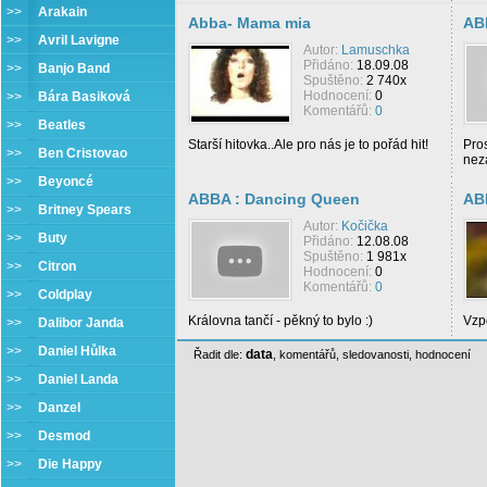
>>
Arakain
Abba- Mama mia
AB
>>
Avril Lavigne
Autor:
Lamuschka
Přidáno:
18.09.08
>>
Banjo Band
Spuštěno:
2 740x
Hodnocení:
0
>>
Bára Basiková
Komentářů:
0
>>
Beatles
Starší hitovka..Ale pro nás je to pořád hit!
Pro
>>
Ben Cristovao
nez
>>
Beyoncé
ABBA : Dancing Queen
AB
>>
Britney Spears
Autor:
Kočička
>>
Buty
Přidáno:
12.08.08
Spuštěno:
1 981x
>>
Citron
Hodnocení:
0
Komentářů:
0
>>
Coldplay
Královna tančí - pěkný to bylo :)
Vzpo
>>
Dalibor Janda
>>
Daniel Hůlka
data
Řadit dle:
,
komentářů
,
sledovanosti
,
hodnocení
>>
Daniel Landa
>>
Danzel
>>
Desmod
>>
Die Happy