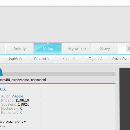
Ankety
Videa
Hry online
Slevy
Úspěšná
Praktická
Kulturní
Tajemná
Rozhněva
entářů
,
sledovanosti
,
hodnocení
.S.
Autor:
Maggie
Přidáno:
11.08.10
Spuštěno:
1 882x
Hodnocení:
0
Komentářů:
0
 prorazila dřív v
 ...