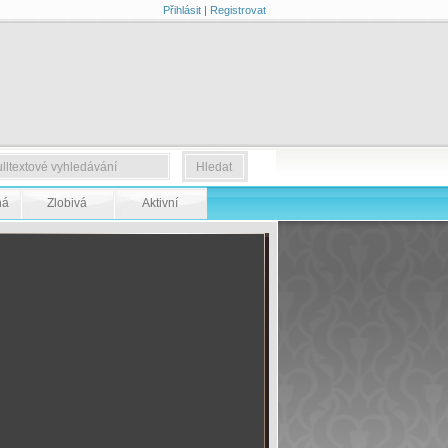
Přihlásit
|
Registrovat
ná
Zlobivá
Aktivní