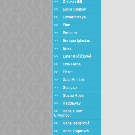
>>
Divokej Bill
>>
Eddie Stoilow
>>
Edward Maya
>>
Elán
>>
Eminem
>>
Enrique Iglesias
>>
Enya
>>
Ester Kočičková
>>
Ewa Farna
>>
Fleret
>>
Gaia Mesiah
>>
Gipsy.cz
>>
Guano Apes
>>
Haddaway
>>
Hana a Petr
Ulrychovi
>>
Hana Hegerová
>>
Hana Zagorová