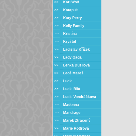
>>
Karl Wolf
>>
Katapult
>>
Katy Perry
>>
Kelly Family
>>
Kristína
>>
Kryštof
>>
Ladislav Křížek
>>
Lady Gaga
>>
Lenka Dusilová
>>
Leoš Mareš
>>
Lucie
>>
Lucie Bílá
>>
Lucie Vondráčková
>>
Madonna
>>
Mandrage
>>
Marek Ztracený
>>
Marie Rottrová