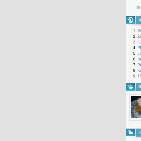
Br
dívky
Hry pro že
R
1.
S
2.
Že
3.
Ce
4.
P
5.
J
6.
B
7.
Pu
8.
Ka
9.
Tř
R
N