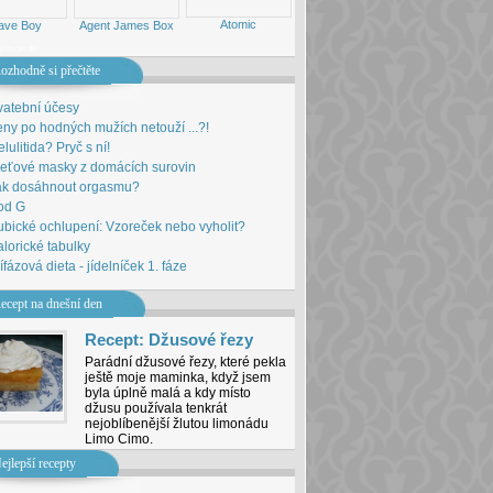
Atomic
ave Boy
Agent James Box
ny
Hry pro děti
ozhodně si přečtěte
vatební účesy
ny po hodných mužích netouží ...?!
lulitida? Pryč s ní!
leťové masky z domácích surovin
ak dosáhnout orgasmu?
od G
bické ochlupení: Vzoreček nebo vyholit?
lorické tabulky
ífázová dieta - jídelníček 1. fáze
ecept na dnešní den
Recept: Džusové řezy
Parádní džusové řezy, které pekla
ještě moje maminka, když jsem
byla úplně malá a kdy místo
džusu používala tenkrát
nejoblíbenější žlutou limonádu
Limo Cimo.
ejlepší recepty