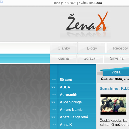
Dnes je 7.8.2026 | svátek má
Lada
Články
Blogy
Recepty
Krásná
Zdravá
Smyslná
Videa
data
Řadit dle:
,
kom
>>
50 cent
Sunshine
>>
ABBA
Sunshine: K.I.D
>>
Aerosmith
>>
Alice Springs
>>
Amuro Namie
>>
Aneta Langerová
Česká kapela, která
>>
Anna K
zahraničí než doma