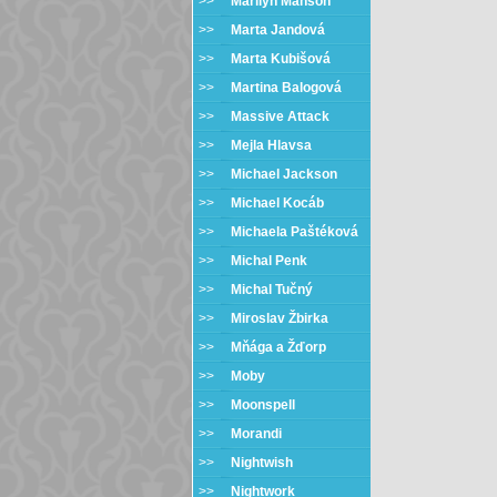
>>
Marilyn Manson
>>
Marta Jandová
>>
Marta Kubišová
>>
Martina Balogová
>>
Massive Attack
>>
Mejla Hlavsa
>>
Michael Jackson
>>
Michael Kocáb
>>
Michaela Paštéková
>>
Michal Penk
>>
Michal Tučný
>>
Miroslav Žbirka
>>
Mňága a Žďorp
>>
Moby
>>
Moonspell
>>
Morandi
>>
Nightwish
>>
Nightwork