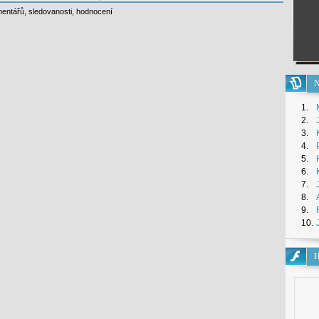
entářů
,
sledovanosti
,
hodnocení
N
1.
2.
3.
4.
5.
6.
7.
8.
9.
10.
H
Hry
pro