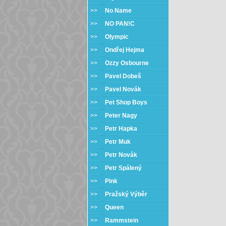
>>
No Name
>>
NO PAN!C
>>
Olympic
>>
Ondřej Hejma
>>
Ozzy Osbourne
>>
Pavel Dobeš
>>
Pavel Novák
>>
Pet Shop Boys
>>
Peter Nagy
>>
Petr Hapka
>>
Petr Muk
>>
Petr Novák
>>
Petr Spálený
>>
Pink
>>
Pražský Výběr
>>
Queen
>>
Rammstein