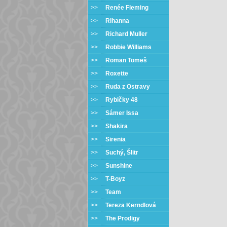
>>
Renée Fleming
>>
Rihanna
>>
Richard Muller
>>
Robbie Williams
>>
Roman Tomeš
>>
Roxette
>>
Ruda z Ostravy
>>
Rybičky 48
>>
Sámer Issa
>>
Shakira
>>
Sirenia
>>
Suchý, Šlitr
>>
Sunshine
>>
T-Boyz
>>
Team
>>
Tereza Kerndlová
>>
The Prodigy