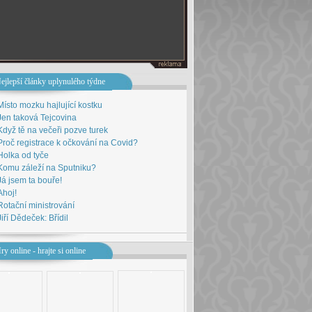
ejlepší články uplynulého týdne
Místo mozku hajlující kostku
Jen taková Tejcovina
Když tě na večeři pozve turek
Proč registrace k očkování na Covid?
Holka od tyče
Komu záleží na Sputniku?
Já jsem ta bouře!
Ahoj!
Rotační ministrování
Jiří Dědeček: Břídil
ry online - hrajte si online