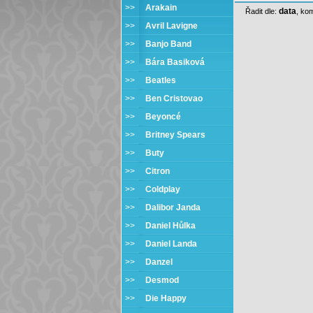
>>
Arakain
data
Řadit dle:
,
kom
>>
Avril Lavigne
>>
Banjo Band
>>
Bára Basiková
>>
Beatles
>>
Ben Cristovao
>>
Beyoncé
>>
Britney Spears
>>
Buty
>>
Citron
>>
Coldplay
>>
Dalibor Janda
>>
Daniel Hůlka
>>
Daniel Landa
>>
Danzel
>>
Desmod
>>
Die Happy