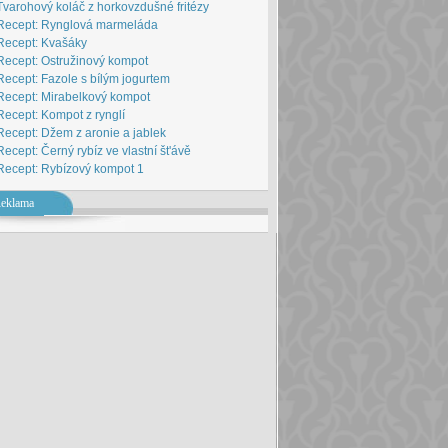
Tvarohový koláč z horkovzdušné fritézy
Recept: Rynglová marmeláda
Recept: Kvašáky
Recept: Ostružinový kompot
Recept: Fazole s bílým jogurtem
Recept: Mirabelkový kompot
Recept: Kompot z rynglí
Recept: Džem z aronie a jablek
Recept: Černý rybíz ve vlastní št'ávě
Recept: Rybízový kompot 1
eklama