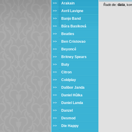
>>
Arakain
data
Řadit dle:
,
kom
>>
Avril Lavigne
>>
Banjo Band
>>
Bára Basiková
>>
Beatles
>>
Ben Cristovao
>>
Beyoncé
>>
Britney Spears
>>
Buty
>>
Citron
>>
Coldplay
>>
Dalibor Janda
>>
Daniel Hůlka
>>
Daniel Landa
>>
Danzel
>>
Desmod
>>
Die Happy