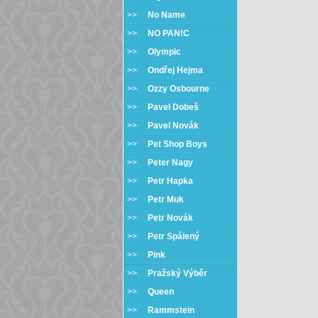
>>
No Name
>>
NO PAN!C
>>
Olympic
>>
Ondřej Hejma
>>
Ozzy Osbourne
>>
Pavel Dobeš
>>
Pavel Novák
>>
Pet Shop Boys
>>
Peter Nagy
>>
Petr Hapka
>>
Petr Muk
>>
Petr Novák
>>
Petr Spálený
>>
Pink
>>
Pražský Výběr
>>
Queen
>>
Rammstein