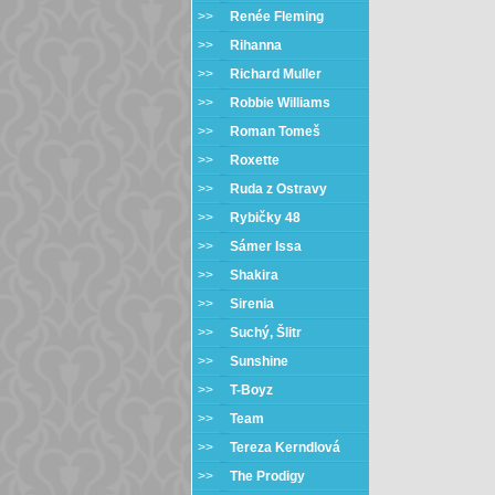
>>
Renée Fleming
>>
Rihanna
>>
Richard Muller
>>
Robbie Williams
>>
Roman Tomeš
>>
Roxette
>>
Ruda z Ostravy
>>
Rybičky 48
>>
Sámer Issa
>>
Shakira
>>
Sirenia
>>
Suchý, Šlitr
>>
Sunshine
>>
T-Boyz
>>
Team
>>
Tereza Kerndlová
>>
The Prodigy