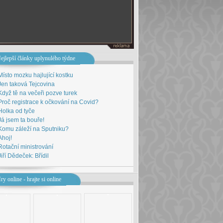
ejlepší články uplynulého týdne
Místo mozku hajlující kostku
Jen taková Tejcovina
Když tě na večeři pozve turek
Proč registrace k očkování na Covid?
Holka od tyče
Já jsem ta bouře!
Komu záleží na Sputniku?
Ahoj!
Rotační ministrování
Jiří Dědeček: Břídil
ry online - hrajte si online