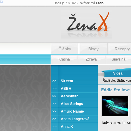
Dnes je 7.8.2026 | svátek má
Lada
Články
Blogy
Recepty
Krásná
Zdravá
Smyslná
Videa
data
Řadit dle:
,
kom
>>
50 cent
Eddie Stoilow
>>
ABBA
Eddie Stoilow:
>>
Aerosmith
>>
Alice Springs
>>
Amuro Namie
>>
Aneta Langerová
Tady je, myslím, čím
>>
Anna K