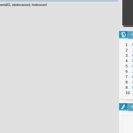
entářů
,
sledovanosti
,
hodnocení
N
1.
2.
3.
4.
5.
6.
7.
8.
9.
10.
H
Hry
pro