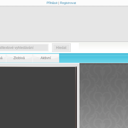
Přihlásit
|
Registrovat
ná
Zlobivá
Aktivní