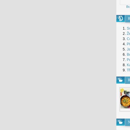
Br
dívky
Hry pro že
R
1.
S
2.
Že
3.
Ce
4.
P
5.
J
6.
B
7.
Pu
8.
Ka
9.
Tř
R
N