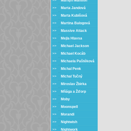
>>
Marilyn Manson
>>
Marta Jandová
>>
Marta Kubišová
>>
Martina Balogová
>>
Massive Attack
>>
Mejla Hlavsa
>>
Michael Jackson
>>
Michael Kocáb
>>
Michaela Paštéková
>>
Michal Penk
>>
Michal Tučný
>>
Miroslav Žbirka
>>
Mňága a Žďorp
>>
Moby
>>
Moonspell
>>
Morandi
>>
Nightwish
>>
Nightwork