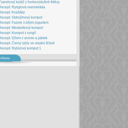
Tvarohový koláč z horkovzdušné fritézy
Recept: Rynglová marmeláda
Recept: Kvašáky
Recept: Ostružinový kompot
Recept: Fazole s bílým jogurtem
Recept: Mirabelkový kompot
Recept: Kompot z rynglí
Recept: Džem z aronie a jablek
Recept: Černý rybíz ve vlastní št'ávě
Recept: Rybízový kompot 1
eklama