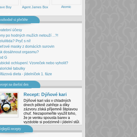
Atomic
ave Boy
Agent James Box
ny
Hry pro děti
ozhodně si přečtěte
vatební účesy
ny po hodných mužích netouží ...?!
lulitida? Pryč s ní!
leťové masky z domácích surovin
ak dosáhnout orgasmu?
od G
bické ochlupení: Vzoreček nebo vyholit?
lorické tabulky
ífázová dieta - jídelníček 1. fáze
ecept na dnešní den
Recept: Dýňové kari
Dýňové kari vás v chladných
dnech pěkně zahřeje a díky
zázvoru získá příjemně štiplavou
chuť. Nezapomeňte využít toho,
že je venku spousta barev a
vyzdobte si podzimně i jídelní stůl.
ejlepší recepty