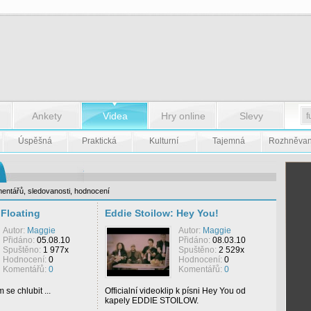
Ankety
Videa
Hry online
Slevy
Úspěšná
Praktická
Kulturní
Tajemná
Rozhněva
entářů
,
sledovanosti
,
hodnocení
 Floating
Eddie Stoilow: Hey You!
Autor:
Maggie
Autor:
Maggie
Přidáno:
05.08.10
Přidáno:
08.03.10
Spuštěno:
1 977x
Spuštěno:
2 529x
Hodnocení:
0
Hodnocení:
0
Komentářů:
0
Komentářů:
0
 se chlubit ...
Officialní videoklip k písni Hey You od
kapely EDDIE STOILOW.