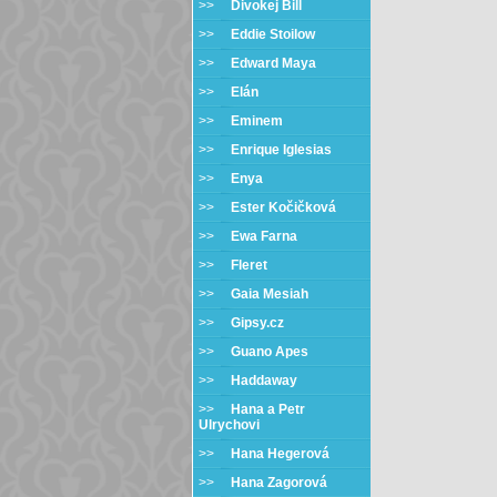
>>
Divokej Bill
>>
Eddie Stoilow
>>
Edward Maya
>>
Elán
>>
Eminem
>>
Enrique Iglesias
>>
Enya
>>
Ester Kočičková
>>
Ewa Farna
>>
Fleret
>>
Gaia Mesiah
>>
Gipsy.cz
>>
Guano Apes
>>
Haddaway
>>
Hana a Petr
Ulrychovi
>>
Hana Hegerová
>>
Hana Zagorová