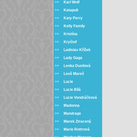
>>
Karl Wolf
>>
Katapult
>>
Katy Perry
>>
Kelly Family
>>
Kristína
>>
Kryštof
>>
Ladislav Křížek
>>
Lady Gaga
>>
Lenka Dusilová
>>
Leoš Mareš
>>
Lucie
>>
Lucie Bílá
>>
Lucie Vondráčková
>>
Madonna
>>
Mandrage
>>
Marek Ztracený
>>
Marie Rottrová