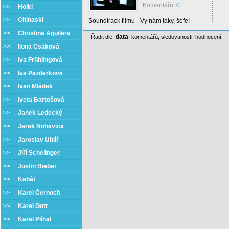
Komentářů:
0
>>
Holki
>>
Chinaski
Soundtrack filmu - Vy nám taky, šéfe!
>>
Christina Aguilera
data
Řadit dle:
,
komentářů
,
sledovanosti
,
hodnocení
>>
Ilona Csáková
>>
Iva Frühlingová
>>
Iva Pazderková
>>
Ivan Mládek
>>
Iveta Bartošová
>>
Janek Ledecký
>>
Jarek Nohavica
>>
Jaroslav Uhlíř
>>
Jiří Schelinger
>>
Justin Bieber
>>
Kabát
>>
Karel Černoch
>>
Karel Gott
>>
Karel Plíhal