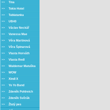
>>
Tina
>>
Tokio Hotel
>>
Tublatanka
>>
UB40
>>
Václav Neckář
>>
Vanessa Mae
>>
Věra Martinová
>>
Věra Špinarová
>>
Vlasta Horváth
>>
Vlasta Redl
>>
Waldemar Matuška
>>
WOW
>>
Xindl X
>>
Yo Yo Band
>>
Zdeněk Pohlreich
>>
Zdeněk Svěrák
>>
Žlutý pes