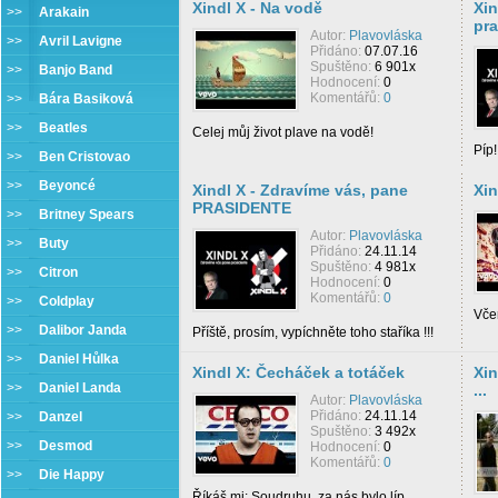
Xindl X - Na vodě
Xin
>>
Arakain
pra
Autor:
Plavovláska
>>
Avril Lavigne
Přidáno:
07.07.16
Spuštěno:
6 901x
>>
Banjo Band
Hodnocení:
0
Komentářů:
0
>>
Bára Basiková
>>
Beatles
Celej můj život plave na vodě!
Píp!
>>
Ben Cristovao
>>
Beyoncé
Xindl X - Zdravíme vás, pane
Xin
PRASIDENTE
>>
Britney Spears
Autor:
Plavovláska
>>
Buty
Přidáno:
24.11.14
Spuštěno:
4 981x
>>
Citron
Hodnocení:
0
Komentářů:
0
>>
Coldplay
Vče
>>
Dalibor Janda
Příště, prosím, vypíchněte toho staříka !!!
>>
Daniel Hůlka
Xindl X: Čecháček a totáček
Xin
>>
Daniel Landa
...
Autor:
Plavovláska
Přidáno:
24.11.14
>>
Danzel
Spuštěno:
3 492x
>>
Desmod
Hodnocení:
0
Komentářů:
0
>>
Die Happy
Říkáš mi: Soudruhu, za nás bylo líp...