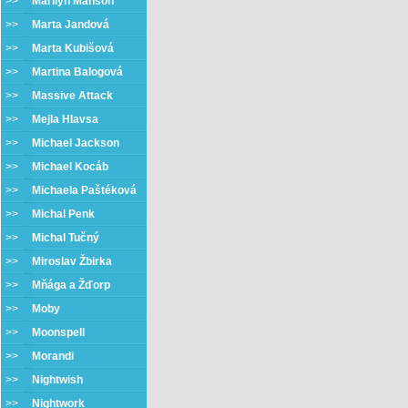
>>
Marilyn Manson
>>
Marta Jandová
>>
Marta Kubišová
>>
Martina Balogová
>>
Massive Attack
>>
Mejla Hlavsa
>>
Michael Jackson
>>
Michael Kocáb
>>
Michaela Paštéková
>>
Michal Penk
>>
Michal Tučný
>>
Miroslav Žbirka
>>
Mňága a Žďorp
>>
Moby
>>
Moonspell
>>
Morandi
>>
Nightwish
>>
Nightwork