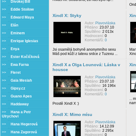
>>
Divokej Bill
Ondř
>>
Eddie Stoilow
Xindl X: Styky
Xin
>>
Edward Maya
Autor:
Plavovláska
>>
Elán
Přidáno:
23.07.10
Spuštěno:
2 013x
>>
Eminem
Hodnocení:
0
Komentářů:
0
>>
Enrique Iglesias
>>
Enya
Jsi osamělá bohyně anonymního sexu
Mar
Máš pod kůží z latexu srdce z Tuzexu ...
Xind
>>
Ester Kočičková
Xindl X a Olga Lounová: Láska v
Xin
>>
Ewa Farna
housce
>>
Fleret
Autor:
Plavovláska
>>
Gaia Mesiah
Přidáno:
23.07.10
Spuštěno:
16 196x
>>
Gipsy.cz
Hodnocení:
0
Komentářů:
0
>>
Guano Apes
... 
nam
Prostě Xindl X :)
>>
Haddaway
>>
Hana a Petr
Xindl X: Mimo mísu
Ulrychovi
Autor:
Plavovláska
>>
Hana Hegerová
Přidáno:
14.12.09
Spuštěno:
2 295x
>>
Hana Zagorová
Hodnocení:
0