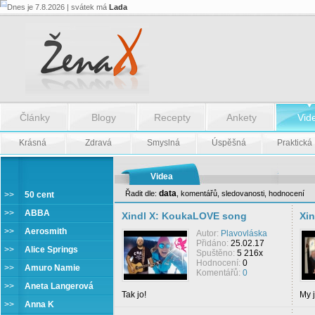
Dnes je 7.8.2026 | svátek má
Lada
Články
Blogy
Recepty
Ankety
Vid
Krásná
Zdravá
Smyslná
Úspěšná
Praktická
Videa
data
Řadit dle:
,
komentářů
,
sledovanosti
,
hodnocení
>>
50 cent
Xindl X
>>
ABBA
Xindl X: KoukaLOVE song
Xin
>>
Aerosmith
Autor:
Plavovláska
Přidáno:
25.02.17
>>
Alice Springs
Spuštěno:
5 216x
Hodnocení:
0
>>
Amuro Namie
Komentářů:
0
>>
Aneta Langerová
Tak jo!
My j
>>
Anna K