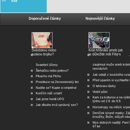
>>
Vše
Doporučené články
Nejnovější články
Švédskou nebo
Král hříšníků aneb jak
ruskou trojku?
je důležité míti Filipa
zaujmout muže aneb krás
Svatební účesy
nesnázích
Šlehačku nebo polevu?
Jak odejít z toxického vzt
Pikachu má Pichu
Před spaním si vychlaďte l
Prostituce na živnostenský list
O lektvaru lásky
Nudíte se? Kupte si striptéra!
Vodní půst
Končím náš vztah!
Kam za kulturou a na výlet
Jak jsme honili UFO
týdnu od 2.8. do 9.8.
Jak dlouho trvá správný sex?
Horoskopy na měsíc srpe
Deníček týrané matky: Zá
kroužky, Bože, stůj při nás
Mys dobrých nadějí: Paní
67 let