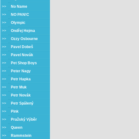
>>
No Name
>>
NO PAN!C
>>
Olympic
>>
Ondřej Hejma
>>
Ozzy Osbourne
>>
Pavel Dobeš
>>
Pavel Novák
>>
Pet Shop Boys
>>
Peter Nagy
>>
Petr Hapka
>>
Petr Muk
>>
Petr Novák
>>
Petr Spálený
>>
Pink
>>
Pražský Výběr
>>
Queen
>>
Rammstein