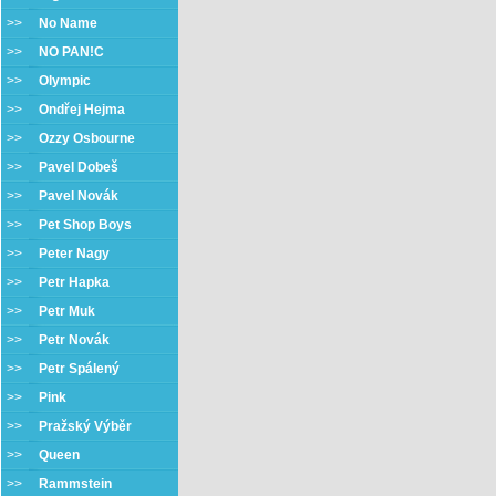
>>
No Name
>>
NO PAN!C
>>
Olympic
>>
Ondřej Hejma
>>
Ozzy Osbourne
>>
Pavel Dobeš
>>
Pavel Novák
>>
Pet Shop Boys
>>
Peter Nagy
>>
Petr Hapka
>>
Petr Muk
>>
Petr Novák
>>
Petr Spálený
>>
Pink
>>
Pražský Výběr
>>
Queen
>>
Rammstein