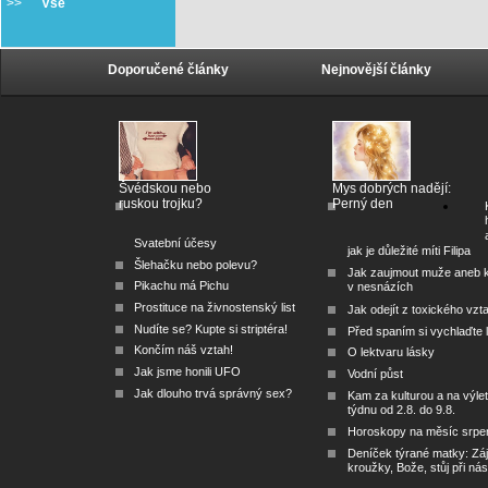
>>
Vše
Doporučené články
Nejnovější články
Švédskou nebo
Mys dobrých nadějí:
ruskou trojku?
Perný den
Svatební účesy
jak je důležité míti Filipa
Šlehačku nebo polevu?
Jak zaujmout muže aneb 
Pikachu má Pichu
v nesnázích
Prostituce na živnostenský list
Jak odejít z toxického vzt
Nudíte se? Kupte si striptéra!
Před spaním si vychlaďte l
Končím náš vztah!
O lektvaru lásky
Jak jsme honili UFO
Vodní půst
Jak dlouho trvá správný sex?
Kam za kulturou a na výlet
týdnu od 2.8. do 9.8.
Horoskopy na měsíc srpe
Deníček týrané matky: Zá
kroužky, Bože, stůj při nás