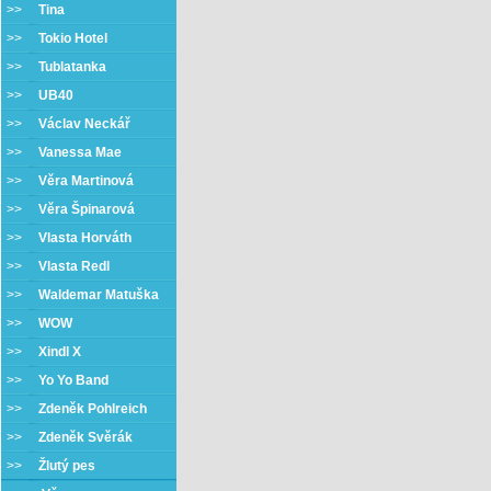
>>
Tina
>>
Tokio Hotel
>>
Tublatanka
>>
UB40
>>
Václav Neckář
>>
Vanessa Mae
>>
Věra Martinová
>>
Věra Špinarová
>>
Vlasta Horváth
>>
Vlasta Redl
>>
Waldemar Matuška
>>
WOW
>>
Xindl X
>>
Yo Yo Band
>>
Zdeněk Pohlreich
>>
Zdeněk Svěrák
>>
Žlutý pes