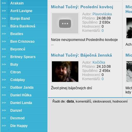
>>
Arakain
Michal Tučný: Poslední kovboj
Mic
>>
Avril Lavigne
Ho
Autor:
Plavovláska
Přidáno:
24.08.09
>>
Banjo Band
Spuštěno:
2 030x
>>
Bára Basiková
Hodnocení:
0
Komentářů:
0
>>
Beatles
Nelze nevzpomenout Posledního kovboje
>>
Ben Cristovao
...
Ach 
>>
Beyoncé
Michal Tučný: Báječná ženská
Mi
>>
Britney Spears
Autor:
Kočička
>>
Buty
Přidáno:
24.10.08
Spuštěno:
2 456x
>>
Citron
Hodnocení:
0
Komentářů:
0
>>
Coldplay
>>
Dalibor Janda
Život plnej báječnejch dní
Mich
kdy 
>>
Daniel Hůlka
data
Řadit dle:
,
komentářů
,
sledovanosti
,
hodnocení
>>
Daniel Landa
>>
Danzel
>>
Desmod
>>
Die Happy