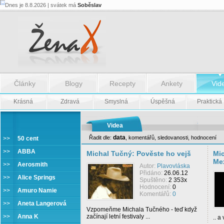
Dnes je 8.8.2026 | svátek má
Soběslav
Články
Blogy
Recepty
Ankety
Vid
Krásná
Zdravá
Smyslná
Úspěšná
Praktická
Videa
data
Řadit dle:
,
komentářů
,
sledovanosti
,
hodnocení
>>
50 cent
Michal Tučný
>>
ABBA
Michal Tučný: Pověste ho vejš
Mic
Me
>>
Aerosmith
Autor:
Plavovláska
Přidáno:
26.06.12
>>
Alice Springs
Spuštěno:
2 353x
Hodnocení:
0
>>
Amuro Namie
Komentářů:
0
>>
Aneta Langerová
Vzpomeňme Michala Tučného - teď když
>>
Anna K
začínají letní festivaly ...
.. a