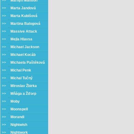
>>
Marilyn Manson
>>
Marta Jandová
>>
Marta Kubišová
>>
Martina Balogová
>>
Massive Attack
>>
Mejla Hlavsa
>>
Michael Jackson
>>
Michael Kocáb
>>
Michaela Paštéková
>>
Michal Penk
>>
Michal Tučný
>>
Miroslav Žbirka
>>
Mňága a Žďorp
>>
Moby
>>
Moonspell
>>
Morandi
>>
Nightwish
>>
Nightwork