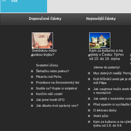
>>
Vše
Doporučené články
Nejnovější články
Švédskou nebo
Kam za kulturou a na
ruskou trojku?
výlety v Česku: Týden
od 10. do 16. srpna
Svatební účesy
Jdeme do puberty!
Šlehačku nebo polevu?
Mys dobrých nadějí: Pern
Pikachu má Pichu
Král hříšníků aneb jak je dů
Prostituce na živnostenský list
míti Filipa
Nudíte se? Kupte si striptéra!
Jak zaujmout muže aneb 
v nesnázích
Končím náš vztah!
Jak odejít z toxického vzt
Jak jsme honili UFO
Před spaním si vychlaďte l
Jak dlouho trvá správný sex?
O lektvaru lásky
Vodní půst
Kam za kulturou a na výlet
týdnu od 2.8. do 9.8.