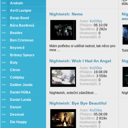
>>
Arakain
důk
>>
Avril Lavigne
Nightwish: Nemo
Nig
>>
Banjo Band
aw
Autor:
Kočička
Přidáno:
06.10.09
>>
Bára Basiková
Spuštěno:
2 282x
>>
Beatles
Hodnocení:
0
Komentářů:
0
>>
Ben Cristovao
Mám potřebu si udělat radost, tak něco pro
>>
Beyoncé
mne ....
Tohl
>>
Britney Spears
Nightwish: Wish I Had An Angel
Ni
>>
Buty
Autor:
Kočička
>>
Citron
Přidáno:
19.08.09
Spuštěno:
3 559x
>>
Coldplay
Hodnocení:
0
Komentářů:
3
>>
Dalibor Janda
>>
Daniel Hůlka
Nightwish, srdeční záležitost ...
Nigh
>>
Daniel Landa
Nightwish: Bye Bye Beautiful
>>
Danzel
Autor:
Kočička
Přidáno:
05.08.09
>>
Desmod
Spuštěno:
2 819x
>>
Die Happy
Hodnocení:
0
Komentářů:
2