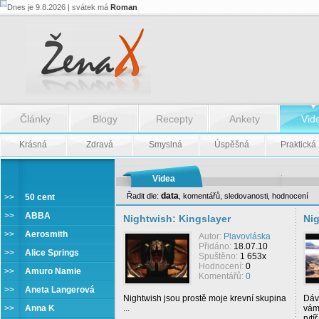
Dnes je 9.8.2026 | svátek má
Roman
Články
Blogy
Recepty
Ankety
Vid
Krásná
Zdravá
Smyslná
Úspěšná
Praktická
Videa
data
Řadit dle:
,
komentářů
,
sledovanosti
,
hodnocení
>>
50 cent
Nightwish
>>
ABBA
Nightwish: Kingslayer
Ni
>>
Aerosmith
Autor:
Plavovláska
Přidáno:
18.07.10
>>
Alice Springs
Spuštěno:
1 653x
Hodnocení:
0
>>
Amuro Namie
Komentářů:
0
>>
Aneta Langerová
Nightwish jsou prostě moje krevní skupina
Dáve
>>
Anna K
...
vám 
rytí