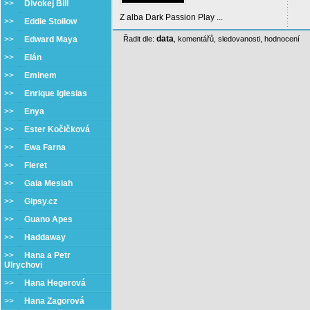
>>
Divokej Bill
Z alba Dark Passion Play ...
>>
Eddie Stoilow
data
>>
Edward Maya
Řadit dle:
,
komentářů
,
sledovanosti
,
hodnocení
>>
Elán
>>
Eminem
>>
Enrique Iglesias
>>
Enya
>>
Ester Kočičková
>>
Ewa Farna
>>
Fleret
>>
Gaia Mesiah
>>
Gipsy.cz
>>
Guano Apes
>>
Haddaway
>>
Hana a Petr
Ulrychovi
>>
Hana Hegerová
>>
Hana Zagorová