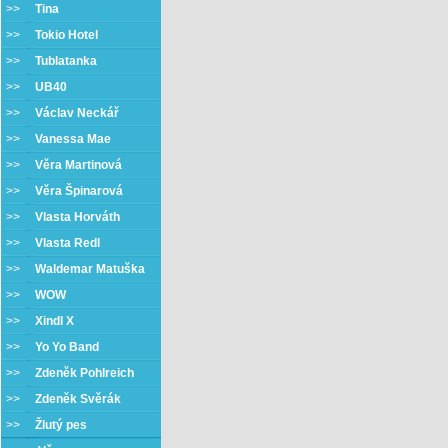
>>
Tina
>>
Tokio Hotel
>>
Tublatanka
>>
UB40
>>
Václav Neckář
>>
Vanessa Mae
>>
Věra Martinová
>>
Věra Špinarová
>>
Vlasta Horváth
>>
Vlasta Redl
>>
Waldemar Matuška
>>
WOW
>>
Xindl X
>>
Yo Yo Band
>>
Zdeněk Pohlreich
>>
Zdeněk Svěrák
>>
Žlutý pes