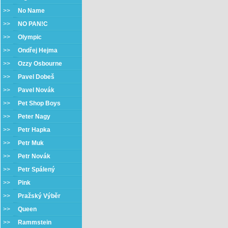
>>
No Name
>>
NO PAN!C
>>
Olympic
>>
Ondřej Hejma
>>
Ozzy Osbourne
>>
Pavel Dobeš
>>
Pavel Novák
>>
Pet Shop Boys
>>
Peter Nagy
>>
Petr Hapka
>>
Petr Muk
>>
Petr Novák
>>
Petr Spálený
>>
Pink
>>
Pražský Výběr
>>
Queen
>>
Rammstein