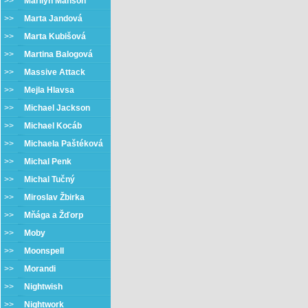
>>
Marilyn Manson
>>
Marta Jandová
>>
Marta Kubišová
>>
Martina Balogová
>>
Massive Attack
>>
Mejla Hlavsa
>>
Michael Jackson
>>
Michael Kocáb
>>
Michaela Paštéková
>>
Michal Penk
>>
Michal Tučný
>>
Miroslav Žbirka
>>
Mňága a Žďorp
>>
Moby
>>
Moonspell
>>
Morandi
>>
Nightwish
>>
Nightwork