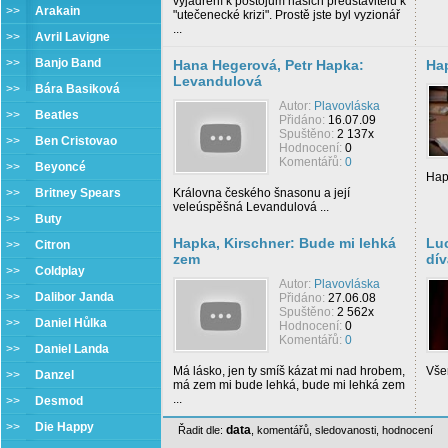
vyjádření k postojům našich představitelů k
>>
Arakain
"utečenecké krizi". Prostě jste byl vyzionář
...
>>
Avril Lavigne
>>
Banjo Band
Hana Hegerová, Petr Hapka:
Ha
Levandulová
>>
Bára Basiková
Autor:
Plavovláska
>>
Beatles
Přidáno:
16.07.09
Spuštěno:
2 137x
>>
Ben Cristovao
Hodnocení:
0
Komentářů:
0
>>
Beyoncé
Hap
>>
Britney Spears
Královna českého šnasonu a její
veleúspěšná Levandulová ...
>>
Buty
Hapka, Kirschner: Bude mi lehká
Luc
>>
Citron
zem
dí
>>
Coldplay
Autor:
Plavovláska
>>
Dalibor Janda
Přidáno:
27.06.08
Spuštěno:
2 562x
>>
Daniel Hůlka
Hodnocení:
0
Komentářů:
0
>>
Daniel Landa
Má lásko, jen ty smíš kázat mi nad hrobem,
Vše
>>
Danzel
má zem mi bude lehká, bude mi lehká zem
...
>>
Desmod
>>
Die Happy
data
Řadit dle:
,
komentářů
,
sledovanosti
,
hodnocení