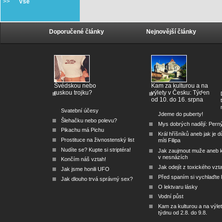
>>
Vše
Doporučené články
Nejnovější články
Švédskou nebo
Kam za kulturou a na
ruskou trojku?
výlety v Česku: Týden
od 10. do 16. srpna
Svatební účesy
Jdeme do puberty!
Šlehačku nebo polevu?
Mys dobrých nadějí: Pern
Pikachu má Pichu
Král hříšníků aneb jak je dů
Prostituce na živnostenský list
míti Filipa
Nudíte se? Kupte si striptéra!
Jak zaujmout muže aneb 
v nesnázích
Končím náš vztah!
Jak odejít z toxického vzt
Jak jsme honili UFO
Před spaním si vychlaďte l
Jak dlouho trvá správný sex?
O lektvaru lásky
Vodní půst
Kam za kulturou a na výlet
týdnu od 2.8. do 9.8.