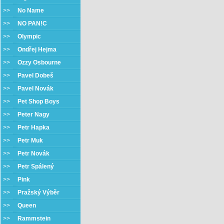
>>
No Name
>>
NO PAN!C
>>
Olympic
>>
Ondřej Hejma
>>
Ozzy Osbourne
>>
Pavel Dobeš
>>
Pavel Novák
>>
Pet Shop Boys
>>
Peter Nagy
>>
Petr Hapka
>>
Petr Muk
>>
Petr Novák
>>
Petr Spálený
>>
Pink
>>
Pražský Výběr
>>
Queen
>>
Rammstein