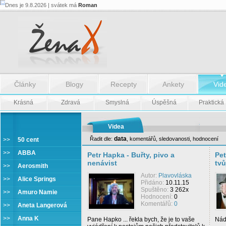
Dnes je 9.8.2026 | svátek má
Roman
Články
Blogy
Recepty
Ankety
Vid
Krásná
Zdravá
Smyslná
Úspěšná
Praktická
Videa
data
Řadit dle:
,
komentářů
,
sledovanosti
,
hodnocení
>>
50 cent
Petr Hapka
>>
ABBA
Petr Hapka - Buřty, pivo a
Pet
nenávist
tvů
>>
Aerosmith
Autor:
Plavovláska
>>
Alice Springs
Přidáno:
10.11.15
Spuštěno:
3 262x
>>
Amuro Namie
Hodnocení:
0
Komentářů:
0
>>
Aneta Langerová
>>
Anna K
Pane Hapko ... řekla bych, že je to vaše
Nádh