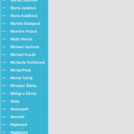
>>
Marilyn Manson
>>
Marta Jandová
>>
Marta Kubišová
>>
Martina Balogová
>>
Massive Attack
>>
Mejla Hlavsa
>>
Michael Jackson
>>
Michael Kocáb
>>
Michaela Paštéková
>>
Michal Penk
>>
Michal Tučný
>>
Miroslav Žbirka
>>
Mňága a Žďorp
>>
Moby
>>
Moonspell
>>
Morandi
>>
Nightwish
>>
Nightwork