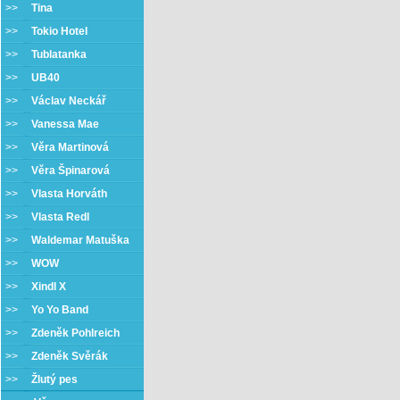
>>
Tina
>>
Tokio Hotel
>>
Tublatanka
>>
UB40
>>
Václav Neckář
>>
Vanessa Mae
>>
Věra Martinová
>>
Věra Špinarová
>>
Vlasta Horváth
>>
Vlasta Redl
>>
Waldemar Matuška
>>
WOW
>>
Xindl X
>>
Yo Yo Band
>>
Zdeněk Pohlreich
>>
Zdeněk Svěrák
>>
Žlutý pes