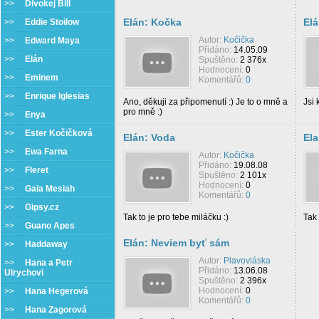
>>
Divokej Bill
Elán: Kočka
El
>>
Eddie Stoilow
Autor:
Kočička
>>
Edward Maya
Přidáno:
14.05.09
>>
Elán
Spuštěno:
2 376x
Hodnocení:
0
>>
Eminem
Komentářů:
0
>>
Enrique Iglesias
Ano, děkuji za připomenutí :) Je to o mně a
Jsi 
pro mně :)
>>
Enya
>>
Ester Kočičková
Elán: Voda
Ela
>>
Ewa Farna
Autor:
Kočička
Přidáno:
19.08.08
>>
Fleret
Spuštěno:
2 101x
Hodnocení:
0
>>
Gaia Mesiah
Komentářů:
0
>>
Gipsy.cz
Tak to je pro tebe miláčku :)
Tak 
>>
Guano Apes
Elán: Neviem byť sám
>>
Haddaway
Autor:
Plavovláska
>>
Hana a Petr
Přidáno:
13.06.08
Ulrychovi
Spuštěno:
2 396x
Hodnocení:
0
>>
Hana Hegerová
Komentářů:
0
>>
Hana Zagorová