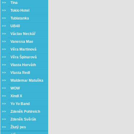
>>
Tina
>>
Tokio Hotel
>>
Tublatanka
>>
UB40
>>
Václav Neckář
>>
Vanessa Mae
>>
Věra Martinová
>>
Věra Špinarová
>>
Vlasta Horváth
>>
Vlasta Redl
>>
Waldemar Matuška
>>
WOW
>>
Xindl X
>>
Yo Yo Band
>>
Zdeněk Pohlreich
>>
Zdeněk Svěrák
>>
Žlutý pes