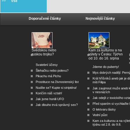
>>
Vše
Doporučené články
Nejnovější články
Švédskou nebo
Kam za kulturou a na
ruskou trojku?
výlety v Česku: Týden
od 10. do 16. srpna
Svatební účesy
Jdeme do puberty!
Šlehačku nebo polevu?
Mys dobrých nadějí: Pern
Pikachu má Pichu
Král hříšníků aneb jak je dů
Prostituce na živnostenský list
míti Filipa
Nudíte se? Kupte si striptéra!
Jak zaujmout muže aneb 
v nesnázích
Končím náš vztah!
Jak odejít z toxického vzt
Jak jsme honili UFO
Před spaním si vychlaďte l
Jak dlouho trvá správný sex?
O lektvaru lásky
Vodní půst
Kam za kulturou a na výlet
týdnu od 2.8. do 9.8.