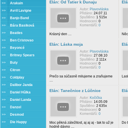
Elán: Od Tatier k Dunaju
Elá
>>
Arakain
Autor:
Plavovláska
>>
Avril Lavigne
Přidáno:
24.07.11
Spuštěno:
1 515x
>>
Banjo Band
Hodnocení:
0
Komentářů:
0
>>
Bára Basiková
>>
Beatles
Krásný den ....
Něco
>>
Ben Cristovao
Elán: Láska moja
Elá
>>
Beyoncé
Autor:
Plavovláska
>>
Britney Spears
Přidáno:
27.08.10
Spuštěno:
2 111x
>>
Buty
Hodnocení:
0
Komentářů:
0
>>
Citron
Prečo sa súčasně milujeme a zraňujeme
Lask
>>
Coldplay
....
>>
Dalibor Janda
Elán: Tanečnice z Lúčnice
Elá
>>
Daniel Hůlka
Autor:
Kočička
>>
Daniel Landa
Přidáno:
14.05.09
Spuštěno:
2 635x
>>
Danzel
Hodnocení:
0
Komentářů:
0
>>
Desmod
>>
Die Happy
Moc pěkná záležitost, aj aj aj - tak to už je
Do t
hodně dávno ....