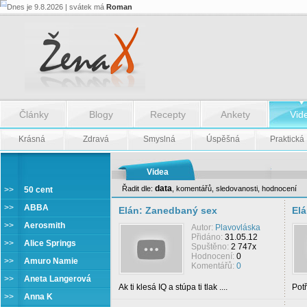
Dnes je 9.8.2026 | svátek má
Roman
Články
Blogy
Recepty
Ankety
Vid
Krásná
Zdravá
Smyslná
Úspěšná
Praktická
Videa
data
Řadit dle:
,
komentářů
,
sledovanosti
,
hodnocení
>>
50 cent
Elán
>>
ABBA
Elán: Zanedbaný sex
Elá
>>
Aerosmith
Autor:
Plavovláska
Přidáno:
31.05.12
>>
Alice Springs
Spuštěno:
2 747x
Hodnocení:
0
>>
Amuro Namie
Komentářů:
0
>>
Aneta Langerová
Ak ti klesá IQ a stúpa ti tlak ....
Potř
>>
Anna K