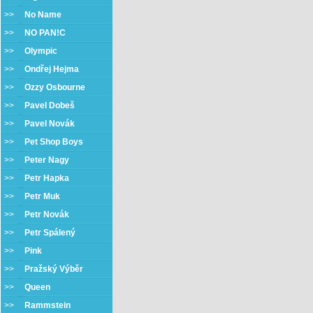
>>
No Name
>>
NO PAN!C
>>
Olympic
>>
Ondřej Hejma
>>
Ozzy Osbourne
>>
Pavel Dobeš
>>
Pavel Novák
>>
Pet Shop Boys
>>
Peter Nagy
>>
Petr Hapka
>>
Petr Muk
>>
Petr Novák
>>
Petr Spálený
>>
Pink
>>
Pražský Výběr
>>
Queen
>>
Rammstein