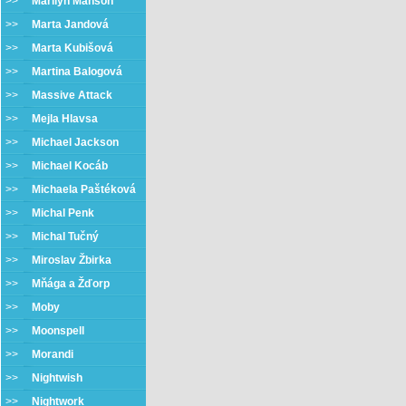
>>
Marilyn Manson
>>
Marta Jandová
>>
Marta Kubišová
>>
Martina Balogová
>>
Massive Attack
>>
Mejla Hlavsa
>>
Michael Jackson
>>
Michael Kocáb
>>
Michaela Paštéková
>>
Michal Penk
>>
Michal Tučný
>>
Miroslav Žbirka
>>
Mňága a Žďorp
>>
Moby
>>
Moonspell
>>
Morandi
>>
Nightwish
>>
Nightwork