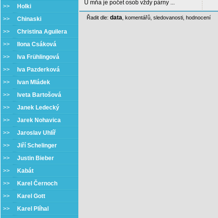
U mňa je počet osob vždy párny ...
>>
Holki
data
Řadit dle:
,
komentářů
,
sledovanosti
,
hodnocení
>>
Chinaski
>>
Christina Aguilera
>>
Ilona Csáková
>>
Iva Frühlingová
>>
Iva Pazderková
>>
Ivan Mládek
>>
Iveta Bartošová
>>
Janek Ledecký
>>
Jarek Nohavica
>>
Jaroslav Uhlíř
>>
Jiří Schelinger
>>
Justin Bieber
>>
Kabát
>>
Karel Černoch
>>
Karel Gott
>>
Karel Plíhal