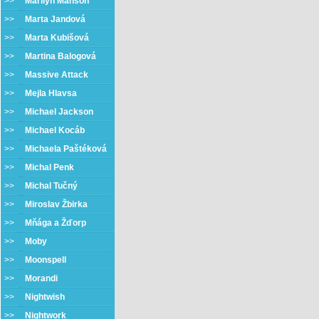
>>
Marilyn Manson
>>
Marta Jandová
>>
Marta Kubišová
>>
Martina Balogová
>>
Massive Attack
>>
Mejla Hlavsa
>>
Michael Jackson
>>
Michael Kocáb
>>
Michaela Paštéková
>>
Michal Penk
>>
Michal Tučný
>>
Miroslav Žbirka
>>
Mňága a Žďorp
>>
Moby
>>
Moonspell
>>
Morandi
>>
Nightwish
>>
Nightwork