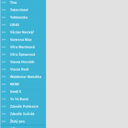
>>
Tina
>>
Tokio Hotel
>>
Tublatanka
>>
UB40
>>
Václav Neckář
>>
Vanessa Mae
>>
Věra Martinová
>>
Věra Špinarová
>>
Vlasta Horváth
>>
Vlasta Redl
>>
Waldemar Matuška
>>
WOW
>>
Xindl X
>>
Yo Yo Band
>>
Zdeněk Pohlreich
>>
Zdeněk Svěrák
>>
Žlutý pes