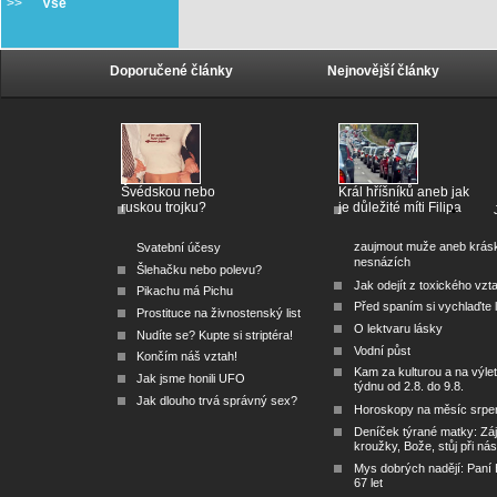
>>
Vše
Doporučené články
Nejnovější články
Švédskou nebo
Král hříšníků aneb jak
ruskou trojku?
je důležité míti Filipa
zaujmout muže aneb krás
Svatební účesy
nesnázích
Šlehačku nebo polevu?
Jak odejít z toxického vzt
Pikachu má Pichu
Před spaním si vychlaďte l
Prostituce na živnostenský list
O lektvaru lásky
Nudíte se? Kupte si striptéra!
Vodní půst
Končím náš vztah!
Kam za kulturou a na výlet
Jak jsme honili UFO
týdnu od 2.8. do 9.8.
Jak dlouho trvá správný sex?
Horoskopy na měsíc srpe
Deníček týrané matky: Zá
kroužky, Bože, stůj při nás
Mys dobrých nadějí: Paní
67 let