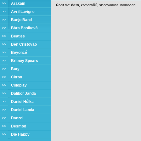
>>
Arakain
data
Řadit dle:
,
komentářů
,
sledovanosti
,
hodnocení
>>
Avril Lavigne
>>
Banjo Band
>>
Bára Basiková
>>
Beatles
>>
Ben Cristovao
>>
Beyoncé
>>
Britney Spears
>>
Buty
>>
Citron
>>
Coldplay
>>
Dalibor Janda
>>
Daniel Hůlka
>>
Daniel Landa
>>
Danzel
>>
Desmod
>>
Die Happy