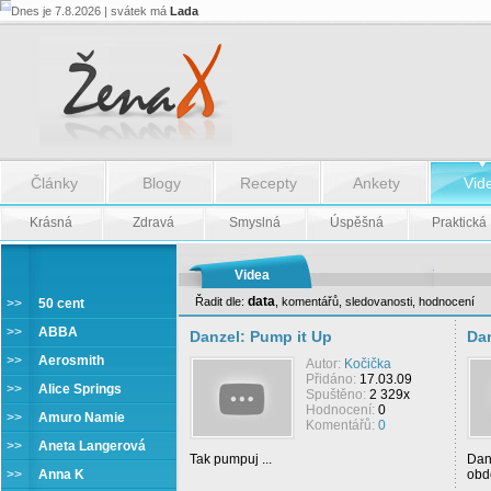
Dnes je 7.8.2026 | svátek má
Lada
Články
Blogy
Recepty
Ankety
Vid
Krásná
Zdravá
Smyslná
Úspěšná
Praktická
Videa
data
Řadit dle:
,
komentářů
,
sledovanosti
,
hodnocení
>>
50 cent
Danzel
>>
ABBA
Danzel: Pump it Up
Dan
>>
Aerosmith
Autor:
Kočička
Přidáno:
17.03.09
>>
Alice Springs
Spuštěno:
2 329x
Hodnocení:
0
>>
Amuro Namie
Komentářů:
0
>>
Aneta Langerová
Tak pumpuj ...
Danz
>>
Anna K
obd