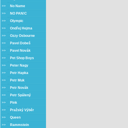
>>
No Name
>>
NO PAN!C
>>
Olympic
>>
Ondřej Hejma
>>
Ozzy Osbourne
>>
Pavel Dobeš
>>
Pavel Novák
>>
Pet Shop Boys
>>
Peter Nagy
>>
Petr Hapka
>>
Petr Muk
>>
Petr Novák
>>
Petr Spálený
>>
Pink
>>
Pražský Výběr
>>
Queen
>>
Rammstein