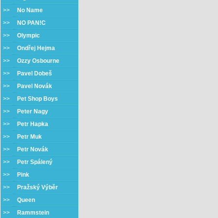
>>
No Name
>>
NO PAN!C
>>
Olympic
>>
Ondřej Hejma
>>
Ozzy Osbourne
>>
Pavel Dobeš
>>
Pavel Novák
>>
Pet Shop Boys
>>
Peter Nagy
>>
Petr Hapka
>>
Petr Muk
>>
Petr Novák
>>
Petr Spálený
>>
Pink
>>
Pražský Výběr
>>
Queen
>>
Rammstein