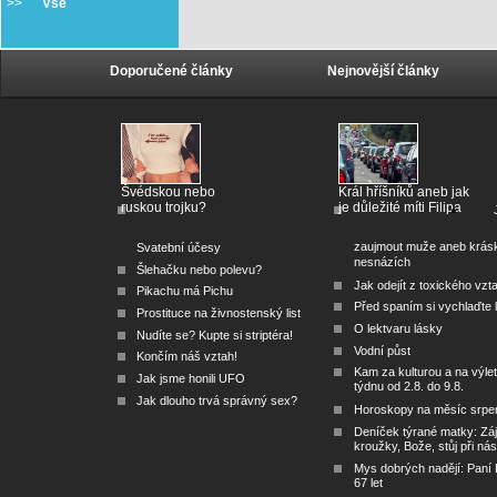
>>
Vše
Doporučené články
Nejnovější články
Švédskou nebo
Král hříšníků aneb jak
ruskou trojku?
je důležité míti Filipa
zaujmout muže aneb krás
Svatební účesy
nesnázích
Šlehačku nebo polevu?
Jak odejít z toxického vzt
Pikachu má Pichu
Před spaním si vychlaďte l
Prostituce na živnostenský list
O lektvaru lásky
Nudíte se? Kupte si striptéra!
Vodní půst
Končím náš vztah!
Kam za kulturou a na výlet
Jak jsme honili UFO
týdnu od 2.8. do 9.8.
Jak dlouho trvá správný sex?
Horoskopy na měsíc srpe
Deníček týrané matky: Zá
kroužky, Bože, stůj při nás
Mys dobrých nadějí: Paní
67 let