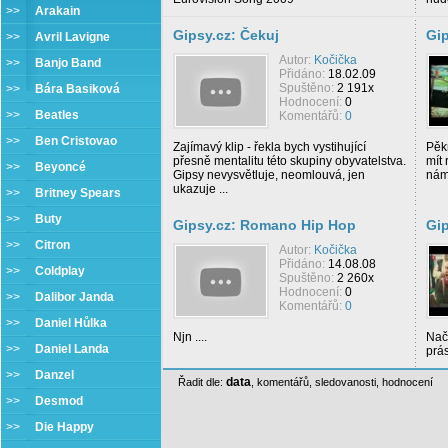
>>
Arakain
Gipsy.cz: Čekuj
Gi
>>
Avril Lavigne
Autor:
Kočička
>>
Banjo Band
Přidáno:
18.02.09
Spuštěno:
2 191x
>>
Bára Basiková
Hodnocení:
0
>>
Beatles
Komentářů:
0
>>
Ben Cristovao
Zajímavý klip - řekla bych vystihující
Pěk
přesně mentalitu této skupiny obyvatelstva.
mít 
>>
Beyoncé
Gipsy nevysvětluje, neomlouvá, jen
nám 
ukazuje ...
>>
Britney Spears
>>
Buty
Gipsy.cz: Romano Hip Hop
Gip
>>
Citron
Autor:
Kočička
Přidáno:
14.08.08
>>
Coldplay
Spuštěno:
2 260x
Hodnocení:
0
>>
Dalibor Janda
Komentářů:
0
>>
Daniel Hůlka
Njn ....
Nač
>>
Daniel Landa
prá
>>
Danzel
data
Řadit dle:
,
komentářů
,
sledovanosti
,
hodnocení
>>
Desmod
>>
Die Happy