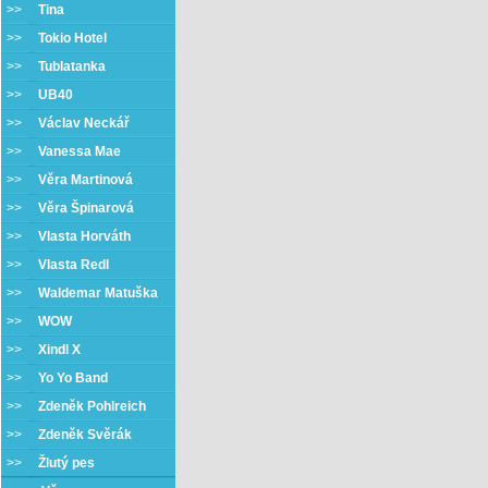
>>
Tina
>>
Tokio Hotel
>>
Tublatanka
>>
UB40
>>
Václav Neckář
>>
Vanessa Mae
>>
Věra Martinová
>>
Věra Špinarová
>>
Vlasta Horváth
>>
Vlasta Redl
>>
Waldemar Matuška
>>
WOW
>>
Xindl X
>>
Yo Yo Band
>>
Zdeněk Pohlreich
>>
Zdeněk Svěrák
>>
Žlutý pes