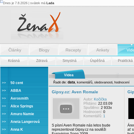
Dnes je 7.8.2026 | svátek má
Lada
Články
Blogy
Recepty
Ankety
Vid
Krásná
Zdravá
Smyslná
Úspěšná
Praktická
Videa
data
Řadit dle:
,
komentářů
,
sledovanosti
,
hodnocení
>>
50 cent
Gipsy.cz
>>
ABBA
Gipsy.cz: Aven Romale
Gip
>>
Aerosmith
Autor:
Kočička
Přidáno:
22.03.09
>>
Alice Springs
Spuštěno:
2 933x
Hodnocení:
0
>>
Amuro Namie
Komentářů:
1
>>
Aneta Langerová
S písní Aven Romale nás letos bude
Áren
>>
Anna K
reprezentovat Gipsy.cz na soutěži
ať s
Eurovision Song 2009
hude