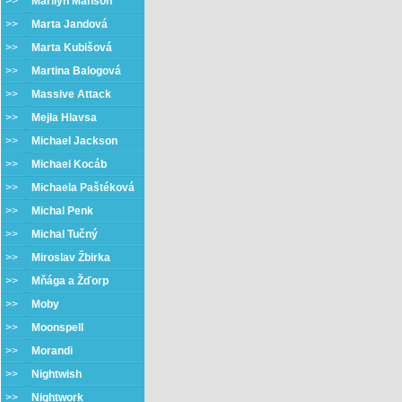
>>
Marilyn Manson
>>
Marta Jandová
>>
Marta Kubišová
>>
Martina Balogová
>>
Massive Attack
>>
Mejla Hlavsa
>>
Michael Jackson
>>
Michael Kocáb
>>
Michaela Paštéková
>>
Michal Penk
>>
Michal Tučný
>>
Miroslav Žbirka
>>
Mňága a Žďorp
>>
Moby
>>
Moonspell
>>
Morandi
>>
Nightwish
>>
Nightwork