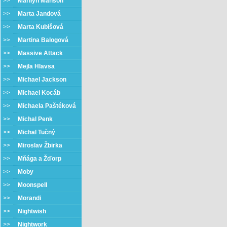
>>
Marilyn Manson
>>
Marta Jandová
>>
Marta Kubišová
>>
Martina Balogová
>>
Massive Attack
>>
Mejla Hlavsa
>>
Michael Jackson
>>
Michael Kocáb
>>
Michaela Paštéková
>>
Michal Penk
>>
Michal Tučný
>>
Miroslav Žbirka
>>
Mňága a Žďorp
>>
Moby
>>
Moonspell
>>
Morandi
>>
Nightwish
>>
Nightwork