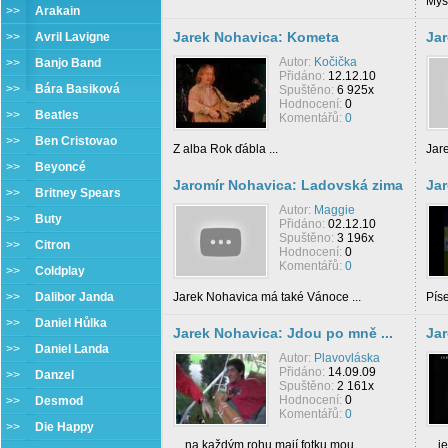
Mysl
>>
Arakain
Jarek Nohavica: Kometa
Jar
>>
Avril Lavigne
Autor:
Kočička
>>
Banjo Band
Přidáno:
12.12.10
>>
Bára Basiková
Spuštěno:
6 925x
Hodnocení:
0
>>
Beatles
Komentářů:
0
>>
Ben Cristovao
Z alba Rok ďábla ...
Jare
>>
Beyoncé
Jaromír Nohavica: Ladovská zima
Jar
>>
Britney Spears
Autor:
Maggie
>>
Buty
Přidáno:
02.12.10
Spuštěno:
3 196x
>>
Citron
Hodnocení:
0
Komentářů:
0
>>
Coldplay
>>
Dalibor Janda
Jarek Nohavica má také Vánoce ...
Pís
>>
Daniel Hůlka
Jarek Nohavica: Jdou po mně ...
Jar
>>
Daniel Landa
Autor:
Plavovláska
Přidáno:
14.09.09
>>
Danzel
Spuštěno:
2 161x
Hodnocení:
0
>>
Desmod
Komentářů:
0
>>
Die Happy
... na každým rohu mají fotku mou ...
... 