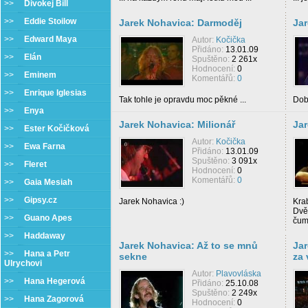
>>
Divokej Bill
>>
Eddie Stoilow
Jarek Nohavica: Darmoděj
Jar
>>
Edward Maya
Autor:
Kočička
Přidáno:
13.01.09
>>
Elán
Spuštěno:
2 261x
Hodnocení:
0
>>
Eminem
Komentářů:
0
>>
Enrique Iglesias
Tak tohle je opravdu moc pěkné ...
Dobr
>>
Enya
Jarek Nohavica: Milionář
Ja
>>
Ester Kočičková
Autor:
Kočička
>>
Ewa Farna
Přidáno:
13.01.09
Spuštěno:
3 091x
>>
Fleret
Hodnocení:
0
Komentářů:
0
>>
Gaia Mesiah
>>
Gipsy.cz
Jarek Nohavica :)
Krab
Dvě
>>
Guano Apes
čum 
>>
Haddaway
Jarek Nohavica: Až to se mnů
Jar
>>
Hana a Petr
sekne
za 
Ulrychovi
Autor:
Plavovláska
>>
Hana Hegerová
Přidáno:
25.10.08
Spuštěno:
2 249x
>>
Hana Zagorová
Hodnocení:
0