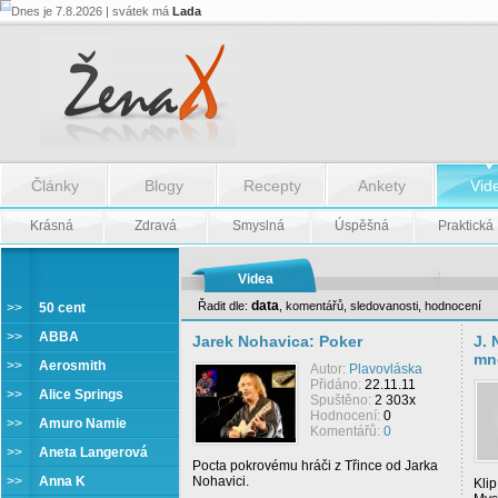
Dnes je 7.8.2026 | svátek má
Lada
Články
Blogy
Recepty
Ankety
Vid
Krásná
Zdravá
Smyslná
Úspěšná
Praktická
Videa
data
Řadit dle:
,
komentářů
,
sledovanosti
,
hodnocení
>>
50 cent
Jarek Nohavica
>>
ABBA
Jarek Nohavica: Poker
J. 
mn
>>
Aerosmith
Autor:
Plavovláska
Přidáno:
22.11.11
>>
Alice Springs
Spuštěno:
2 303x
Hodnocení:
0
>>
Amuro Namie
Komentářů:
0
>>
Aneta Langerová
Pocta pokrovému hráči z Třince od Jarka
>>
Anna K
Nohavici.
Kli