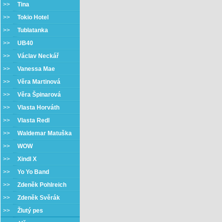
>>
Tina
>>
Tokio Hotel
>>
Tublatanka
>>
UB40
>>
Václav Neckář
>>
Vanessa Mae
>>
Věra Martinová
>>
Věra Špinarová
>>
Vlasta Horváth
>>
Vlasta Redl
>>
Waldemar Matuška
>>
WOW
>>
Xindl X
>>
Yo Yo Band
>>
Zdeněk Pohlreich
>>
Zdeněk Svěrák
>>
Žlutý pes