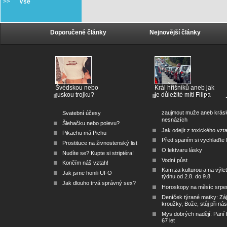
>>
Vše
Doporučené články
Nejnovější články
Švédskou nebo
Král hříšníků aneb jak
ruskou trojku?
je důležité míti Filipa
zaujmout muže aneb krás
Svatební účesy
nesnázích
Šlehačku nebo polevu?
Jak odejít z toxického vzt
Pikachu má Pichu
Před spaním si vychlaďte l
Prostituce na živnostenský list
O lektvaru lásky
Nudíte se? Kupte si striptéra!
Vodní půst
Končím náš vztah!
Kam za kulturou a na výlet
Jak jsme honili UFO
týdnu od 2.8. do 9.8.
Jak dlouho trvá správný sex?
Horoskopy na měsíc srpe
Deníček týrané matky: Zá
kroužky, Bože, stůj při nás
Mys dobrých nadějí: Paní
67 let