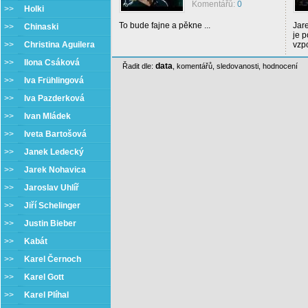
Komentářů:
0
>>
Holki
To bude fajne a pěkne ...
Jare
>>
Chinaski
je 
>>
Christina Aguilera
vzpo
>>
Ilona Csáková
data
Řadit dle:
,
komentářů
,
sledovanosti
,
hodnocení
>>
Iva Frühlingová
>>
Iva Pazderková
>>
Ivan Mládek
>>
Iveta Bartošová
>>
Janek Ledecký
>>
Jarek Nohavica
>>
Jaroslav Uhlíř
>>
Jiří Schelinger
>>
Justin Bieber
>>
Kabát
>>
Karel Černoch
>>
Karel Gott
>>
Karel Plíhal