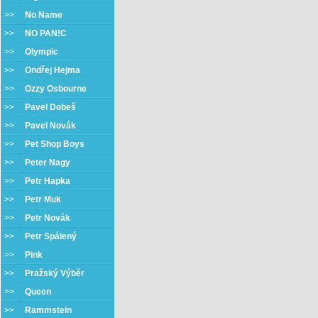
>>
No Name
>>
NO PAN!C
>>
Olympic
>>
Ondřej Hejma
>>
Ozzy Osbourne
>>
Pavel Dobeš
>>
Pavel Novák
>>
Pet Shop Boys
>>
Peter Nagy
>>
Petr Hapka
>>
Petr Muk
>>
Petr Novák
>>
Petr Spálený
>>
Pink
>>
Pražský Výběr
>>
Queen
>>
Rammstein