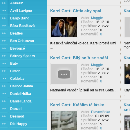
Lou
>>
Arakain
Karel Gott: Chtíc aby spal
Kar
>>
Avril Lavigne
Autor:
Maggie
>>
Banjo Band
Přidáno:
18.12.10
>>
Bára Basiková
Spuštěno:
2 362x
Hodnocení:
0
>>
Beatles
Komentářů:
0
>>
Ben Cristovao
Klasická vánoční koleda, Karel prostě umí
Není
...
mohl
>>
Beyoncé
>>
Britney Spears
Karel Gott: Bílý sníh se snáší
Kar
>>
Buty
Autor:
Maggie
Přidáno:
18.12.10
>>
Citron
Spuštěno:
2 381x
Hodnocení:
0
>>
Coldplay
Komentářů:
0
>>
Dalibor Janda
Nádherná vánoční píseň od mistra Gotta ...
Když
>>
Daniel Hůlka
...
>>
Daniel Landa
Karel Gott: Krášlím tě lásko
Kar
>>
Danzel
sn
Autor:
Plavovláska
Přidáno:
01.09.09
>>
Desmod
Spuštěno:
2 026x
>>
Die Happy
Hodnocení:
5
Komentářů:
0