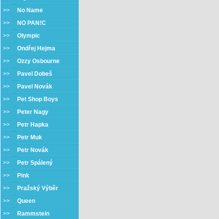
>>
No Name
>>
NO PAN!C
>>
Olympic
>>
Ondřej Hejma
>>
Ozzy Osbourne
>>
Pavel Dobeš
>>
Pavel Novák
>>
Pet Shop Boys
>>
Peter Nagy
>>
Petr Hapka
>>
Petr Muk
>>
Petr Novák
>>
Petr Spálený
>>
Pink
>>
Pražský Výběr
>>
Queen
>>
Rammstein