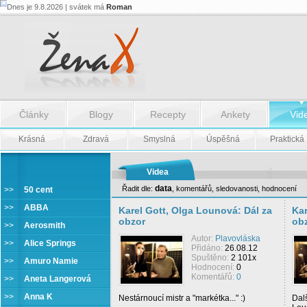
Dnes je 9.8.2026 | svátek má
Roman
Články
Blogy
Recepty
Ankety
Vid
Krásná
Zdravá
Smyslná
Úspěšná
Praktická
Videa
data
Řadit dle:
,
komentářů
,
sledovanosti
,
hodnocení
>>
50 cent
Karel Gott
>>
ABBA
Karel Gott, Olga Lounová: Dál za
Kar
obzor
ob
>>
Aerosmith
Autor:
Plavovláska
>>
Alice Springs
Přidáno:
26.08.12
Spuštěno:
2 101x
>>
Amuro Namie
Hodnocení:
0
Komentářů:
0
>>
Aneta Langerová
>>
Anna K
Nestárnoucí mistr a "markétka..." :)
Dalš