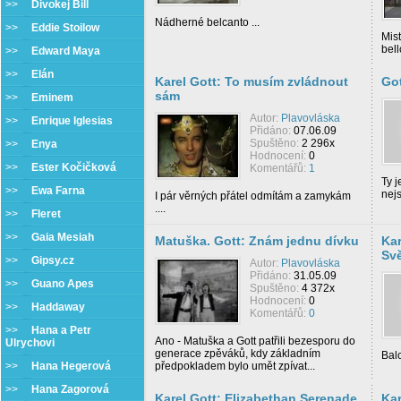
>>
Divokej Bill
Nádherné belcanto ...
>>
Eddie Stoilow
Mis
bell
>>
Edward Maya
>>
Elán
Karel Gott: To musím zvládnout
Got
sám
>>
Eminem
Autor:
Plavovláska
>>
Enrique Iglesias
Přidáno:
07.06.09
Spuštěno:
2 296x
>>
Enya
Hodnocení:
0
>>
Ester Kočičková
Komentářů:
1
Ty j
>>
Ewa Farna
nejs
I pár věrných přátel odmítám a zamykám
....
>>
Fleret
>>
Gaia Mesiah
Matuška. Gott: Znám jednu dívku
Kar
Svě
>>
Gipsy.cz
Autor:
Plavovláska
Přidáno:
31.05.09
>>
Guano Apes
Spuštěno:
4 372x
Hodnocení:
0
>>
Haddaway
Komentářů:
0
>>
Hana a Petr
Ano - Matuška a Gott patřili bezesporu do
Ulrychovi
generace zpěváků, kdy základním
Bal
>>
Hana Hegerová
předpokladem bylo umět zpívat...
>>
Hana Zagorová
Karel Gott: Elizabethan Serenade
Kar