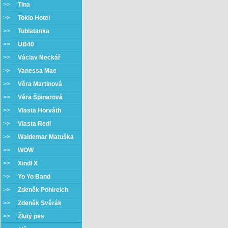
>>
Tina
>>
Tokio Hotel
>>
Tublatanka
>>
UB40
>>
Václav Neckář
>>
Vanessa Mae
>>
Věra Martinová
>>
Věra Špinarová
>>
Vlasta Horváth
>>
Vlasta Redl
>>
Waldemar Matuška
>>
WOW
>>
Xindl X
>>
Yo Yo Band
>>
Zdeněk Pohlreich
>>
Zdeněk Svěrák
>>
Žlutý pes