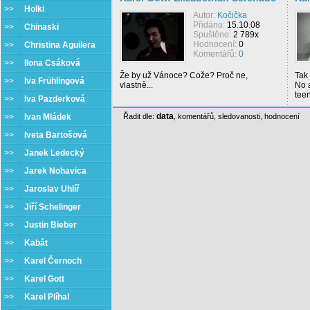
>>
Holki
Autor:
Kočička
Přidáno:
15.10.08
>>
Chinaski
Spuštěno:
2 789x
Hodnocení:
0
>>
Christina Aguilera
Komentářů:
0
>>
Ilona Csáková
Že by už Vánoce? Cože? Proč ne,
Tak 
>>
Iva Frühlingová
vlastně...
No a
tee
>>
Iva Pazderková
data
>>
Ivan Mládek
Řadit dle:
,
komentářů
,
sledovanosti
,
hodnocení
>>
Iveta Bartošová
>>
Janek Ledecký
>>
Jarek Nohavica
>>
Jaroslav Uhlíř
>>
Jiří Schelinger
>>
Justin Bieber
>>
Kabát
>>
Karel Černoch
>>
Karel Gott
>>
Karel Plíhal