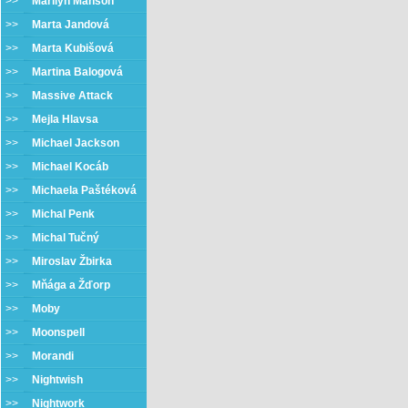
>>
Marilyn Manson
>>
Marta Jandová
>>
Marta Kubišová
>>
Martina Balogová
>>
Massive Attack
>>
Mejla Hlavsa
>>
Michael Jackson
>>
Michael Kocáb
>>
Michaela Paštéková
>>
Michal Penk
>>
Michal Tučný
>>
Miroslav Žbirka
>>
Mňága a Žďorp
>>
Moby
>>
Moonspell
>>
Morandi
>>
Nightwish
>>
Nightwork