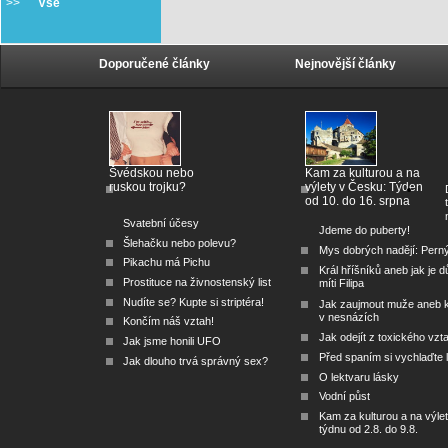
>>
Vše
Doporučené články
Nejnovější články
Švédskou nebo
Kam za kulturou a na
ruskou trojku?
výlety v Česku: Týden
od 10. do 16. srpna
Svatební účesy
Jdeme do puberty!
Šlehačku nebo polevu?
Mys dobrých nadějí: Pern
Pikachu má Pichu
Král hříšníků aneb jak je dů
Prostituce na živnostenský list
míti Filipa
Nudíte se? Kupte si striptéra!
Jak zaujmout muže aneb 
v nesnázích
Končím náš vztah!
Jak odejít z toxického vzt
Jak jsme honili UFO
Před spaním si vychlaďte l
Jak dlouho trvá správný sex?
O lektvaru lásky
Vodní půst
Kam za kulturou a na výlet
týdnu od 2.8. do 9.8.