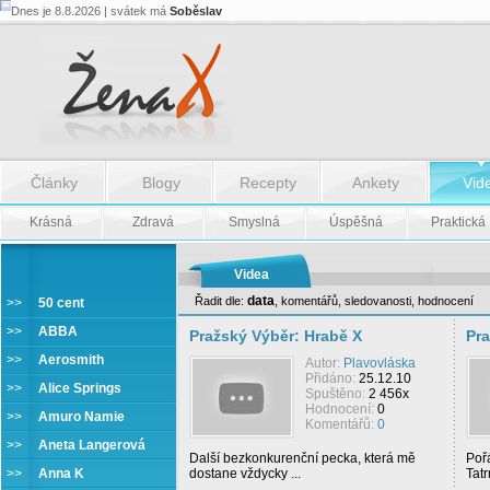
Dnes je 8.8.2026 | svátek má
Soběslav
Články
Blogy
Recepty
Ankety
Vid
Krásná
Zdravá
Smyslná
Úspěšná
Praktická
Videa
data
Řadit dle:
,
komentářů
,
sledovanosti
,
hodnocení
>>
50 cent
Michael Kocáb
>>
ABBA
Pražský Výběr: Hrabě X
Pra
>>
Aerosmith
Autor:
Plavovláska
Přidáno:
25.12.10
>>
Alice Springs
Spuštěno:
2 456x
Hodnocení:
0
>>
Amuro Namie
Komentářů:
0
>>
Aneta Langerová
Další bezkonkurenční pecka, která mě
Pořá
>>
Anna K
dostane vždycky ...
Tat