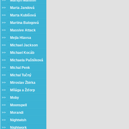
>>
Marilyn Manson
>>
Marta Jandová
>>
Marta Kubišová
>>
Martina Balogová
>>
Massive Attack
>>
Mejla Hlavsa
>>
Michael Jackson
>>
Michael Kocáb
>>
Michaela Paštéková
>>
Michal Penk
>>
Michal Tučný
>>
Miroslav Žbirka
>>
Mňága a Žďorp
>>
Moby
>>
Moonspell
>>
Morandi
>>
Nightwish
>>
Nightwork