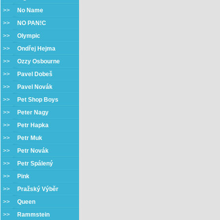
>>
No Name
>>
NO PAN!C
>>
Olympic
>>
Ondřej Hejma
>>
Ozzy Osbourne
>>
Pavel Dobeš
>>
Pavel Novák
>>
Pet Shop Boys
>>
Peter Nagy
>>
Petr Hapka
>>
Petr Muk
>>
Petr Novák
>>
Petr Spálený
>>
Pink
>>
Pražský Výběr
>>
Queen
>>
Rammstein