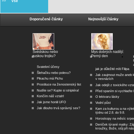
>>
Vše
Doporučené články
Nejnovější články
Švédskou nebo
Mys dobrých nadějí:
ruskou trojku?
Perný den
Svatební účesy
jak je důležité míti Filipa
Šlehačku nebo polevu?
Jak zaujmout muže aneb 
Pikachu má Pichu
v nesnázích
Prostituce na živnostenský list
Jak odejít z toxického vzt
Nudíte se? Kupte si striptéra!
Před spaním si vychlaďte l
Končím náš vztah!
O lektvaru lásky
Jak jsme honili UFO
Vodní půst
Jak dlouho trvá správný sex?
Kam za kulturou a na výlet
týdnu od 2.8. do 9.8.
Horoskopy na měsíc srpe
Deníček týrané matky: Zá
kroužky, Bože, stůj při nás