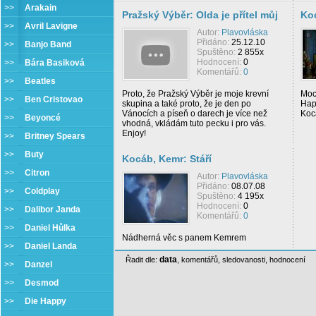
>>
Arakain
Pražský Výběr: Olda je přítel můj
Koc
>>
Avril Lavigne
Autor:
Plavovláska
Přidáno:
25.12.10
>>
Banjo Band
Spuštěno:
2 855x
Hodnocení:
0
>>
Bára Basiková
Komentářů:
0
>>
Beatles
Proto, že Pražský Výběr je moje krevní
Moc
>>
Ben Cristovao
skupina a také proto, že je den po
Hap
Vánocích a píseň o darech je více než
Koc
>>
Beyoncé
vhodná, vkládám tuto pecku i pro vás.
Enjoy!
>>
Britney Spears
>>
Buty
Kocáb, Kemr: Stáří
>>
Citron
Autor:
Plavovláska
Přidáno:
08.07.08
>>
Coldplay
Spuštěno:
4 195x
Hodnocení:
0
>>
Dalibor Janda
Komentářů:
0
>>
Daniel Hůlka
Nádherná věc s panem Kemrem
>>
Daniel Landa
data
Řadit dle:
,
komentářů
,
sledovanosti
,
hodnocení
>>
Danzel
>>
Desmod
>>
Die Happy