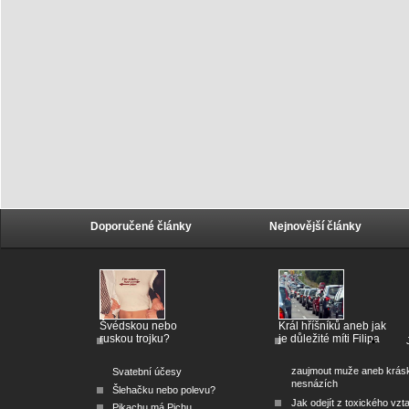
Doporučené články
Nejnovější články
Švédskou nebo
Král hříšníků aneb jak
ruskou trojku?
je důležité míti Filipa
zaujmout muže aneb krás
Svatební účesy
nesnázích
Šlehačku nebo polevu?
Jak odejít z toxického vzt
Pikachu má Pichu