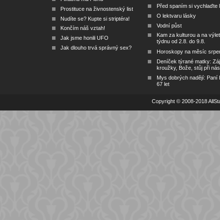
Před spaním si vychlaďte l
Prostituce na živnostenský list
O lektvaru lásky
Nudíte se? Kupte si striptéra!
Vodní půst
Končím náš vztah!
Kam za kulturou a na výlet
Jak jsme honili UFO
týdnu od 2.8. do 9.8.
Jak dlouho trvá správný sex?
Horoskopy na měsíc srpe
Deníček týrané matky: Zá
kroužky, Bože, stůj při nás
Mys dobrých nadějí: Paní
67 let
Copyright © 2008-2018 AllSta