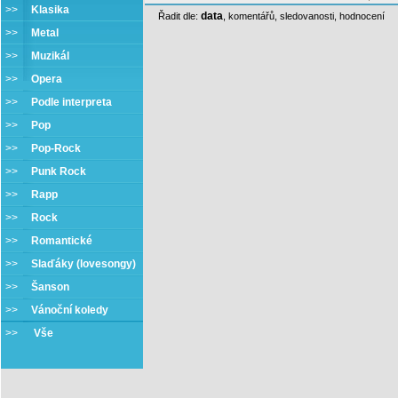
>>
Klasika
data
Řadit dle:
,
komentářů
,
sledovanosti
,
hodnocení
>>
Metal
>>
Muzikál
>>
Opera
>>
Podle interpreta
>>
Pop
>>
Pop-Rock
>>
Punk Rock
>>
Rapp
>>
Rock
>>
Romantické
>>
Slaďáky (lovesongy)
>>
Šanson
>>
Vánoční koledy
>>
Vše