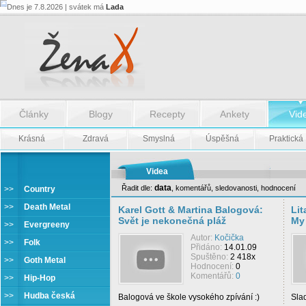
Dnes je 7.8.2026 | svátek má
Lada
Články
Blogy
Recepty
Ankety
Vid
Krásná
Zdravá
Smyslná
Úspěšná
Praktická
Videa
data
Řadit dle:
,
komentářů
,
sledovanosti
,
hodnocení
>>
Country
Slaďáky (lovesongy)
>>
Death Metal
Karel Gott & Martina Balogová:
Lit
Svět je nekonečná pláž
My
>>
Evergreeny
Autor:
Kočička
>>
Folk
Přidáno:
14.01.09
Spuštěno:
2 418x
>>
Goth Metal
Hodnocení:
0
Komentářů:
0
>>
Hip-Hop
>>
Hudba česká
Balogová ve škole vysokého zpívání :)
Sla