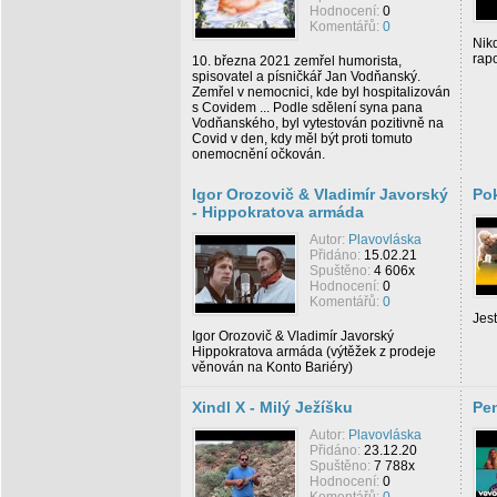
Hodnocení:
0
Komentářů:
0
Nik
rapo
10. března 2021 zemřel humorista,
spisovatel a písničkář Jan Vodňanský.
Zemřel v nemocnici, kde byl hospitalizován
s Covidem ... Podle sdělení syna pana
Vodňanského, byl vytestován pozitivně na
Covid v den, kdy měl být proti tomuto
onemocnění očkován.
Igor Orozovič & Vladimír Javorský
Po
- Hippokratova armáda
Autor:
Plavovláska
Přidáno:
15.02.21
Spuštěno:
4 606x
Hodnocení:
0
Komentářů:
0
Jest
Igor Orozovič & Vladimír Javorský
Hippokratova armáda (výtěžek z prodeje
věnován na Konto Bariéry)
Xindl X - Milý Ježíšku
Pen
Autor:
Plavovláska
Přidáno:
23.12.20
Spuštěno:
7 788x
Hodnocení:
0