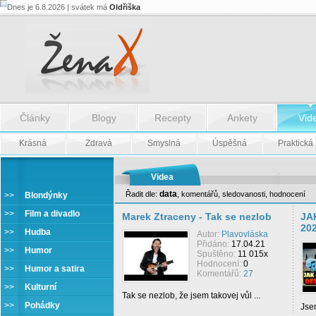
Dnes je 6.8.2026 | svátek má
Oldřiška
Články
Blogy
Recepty
Ankety
Vid
Krásná
Zdravá
Smyslná
Úspěšná
Praktická
Videa
data
Řadit dle:
,
komentářů
,
sledovanosti
,
hodnocení
>>
Blondýnky
>>
Film a divadlo
Marek Ztraceny - Tak se nezlob
JA
20
>>
Hudba
Autor:
Plavovláska
Přidáno:
17.04.21
>>
Humor
Spuštěno:
11 015x
Hodnocení:
0
>>
Humor a satira
Komentářů:
27
>>
Kulturní
Tak se nezlob, že jsem takovej vůl ...
>>
Pohádky
Jsem