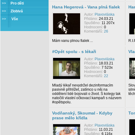
>>
Pro děti
Hana Hegerová - Vana plná fialek
Han
>>
Zlobivá
Autor:
Plavovláska
Přidáno:
24.03.21
>>
Vše
Spuštěno:
11 207x
Hodnocení:
0
Komentářů:
26
Mám vanu plnou fialek ...
R.I.
#Opět spolu - s lékaři
Vla
Autor:
Plavovláska
Přidáno:
18.03.21
Spuštěno:
7 523x
Hodnocení:
0
Komentářů:
22
Mladý lékař nevydržel dezinformacím
Slov
pasivně přihlížet, zatímco u něj na
siln
oddělení lidé bojovali o život. S kolegy tak
těc
natočili vlastní očkovací kampaň s názvem
#opětspolu.
Vodňanský, Skoumal - Kdyby
To
prase mělo křídla
Autor:
Plavovláska
Přidáno:
11.03.21
Spuštěno:
6 116x