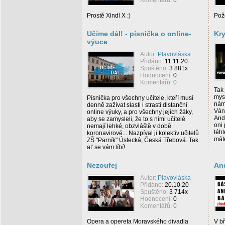
Komentářů:
0
Prostě Xindl X :)
Pož
Učíme dál! - písnička o online-
Kry
výuce
Autor:
Plavovláska
Přidáno:
11.11.20
Spuštěno:
3 881x
Hodnocení:
0
Komentářů:
0
Tak
mysl
Písnička pro všechny učitele, kteří musí
nám
denně zažívat slasti i strasti distanční
Ván
online výuky, a pro všechny jejich žáky,
And
aby se zamysleli, že to s nimi učitelé
oni 
nemají lehké, obzvláště v době
téhl
koronavirové... Nazpíval ji kolektiv učitelů
mát
ZŠ "Parník" Ústecká, Česká Třebová. Tak
ať se vám líbí!
Nezoufej
An
Autor:
Plavovláska
Přidáno:
20.10.20
Spuštěno:
3 714x
Hodnocení:
0
Komentářů:
0
Opera a opereta Moravského divadla
V bř