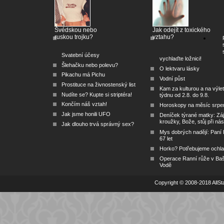
Švédskou nebo
Jak odejít z toxického
ruskou trojku?
vztahu?
Svatební účesy
vychlaďte ložnici!
Šlehačku nebo polevu?
O lektvaru lásky
Pikachu má Pichu
Vodní půst
Prostituce na živnostenský list
Kam za kulturou a na výlet
Nudíte se? Kupte si striptéra!
týdnu od 2.8. do 9.8.
Končím náš vztah!
Horoskopy na měsíc srpe
Jak jsme honili UFO
Deníček týrané matky: Zá
kroužky, Bože, stůj při nás
Jak dlouho trvá správný sex?
Mys dobrých nadějí: Paní
67 let
Horko? Potřebujeme ochlad
Operace Ranní růže v Ba
Vodě
Copyright © 2008-2018 AllSta