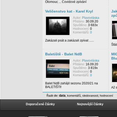
Olomouc ... Covidové zpívání
Veličenstvo kat - Karel Kryl
Jak
zp
Autor:
Plavovláska
Přidáno:
30.09.20
Spuštěno:
3 683x
Hodnocení:
0
Komentářů:
0
Zakázali psát a zakázali zpívat ......
Šfát
Baletiště - Balet NdB
MI
Bl
Autor:
Plavovláska
Přidáno:
16.09.20
Spuštěno:
3 819x
Hodnocení:
0
Komentářů:
0
Balet NdB zahájil sezonu 2020/21 na
BALETIŠTI!
Až s
data
Řadit dle:
,
komentářů
,
sledovanosti
,
hodnocení
Doporučené články
Nejnovější články