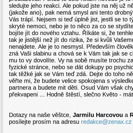
sledujte jeho reakci. Ale pokud jste na něj už n
(jakože ano), pak nemá smysl ani tento drobný
Vás trápí. Nejsem si teď úplně jist, jestli se to
skryté nemoci, nebo je to něco za co se stydíte
bojíte jít do nového vztahu. Říkáte si, že tenhl
tak je jistější než jít do rizika, že si kvůli Vaš
nenajdete. Ale je to nesmysl. Především člověk
zná Vaši slabinu a chová se k Vám tak jak se 
mu to vy dovolíte. Vy na sobě musíte trochu z
fyzické stránce, nebo se dát dokupy po psychic
tak těžké jak se Vám teď zdá. Dejte do toho ně
věřte mi, že budete velice spokojena s výsledk
partnera a budete mit děti. Osud Vám však chy
překvapeni ... Hodně štěstí, slečno Květo - má
Dotazy na naše věštce,
Jarmilu Harcovou
a
R
posílejte prosím na adresu
redakce@zenax.cz