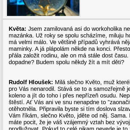
Květa:
Jsem zamilovaná asi do workoholika n
mazánka. Už roky se spolu scházíme, miluju h
má velmi málo. Ve většině případů vyhrává něj
maminky. A já plápolám někde na konci. Přest
přála založit rodinu, ale on má stále dost času.
dopadne? Budem spolu někdy žít a mít děti?
Rudolf Hloušek:
Milá slečno Květo, muž kteréh
pro Vás nenarodil. Stává se to a samozřejmě j
koleno a jít do toho i přes nepřízeň osudu. Ne
štěstí. Ať Vás ani ve snu nenapdne to "zaonači
otěhotněla. Připravila byste si tím doslova slza
Vám říkám, slečno Květo, jděte od něj. Sama. 
máte pocit, že je váš vzájemný vztah bez vývoj
prodlužovat. Pokud to celé nikam nevede je to