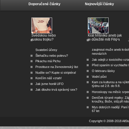
Doporučené články
Nejnovější články
Švédskou nebo
Král hříšníků aneb jak
ruskou trojku?
je důležité míti Filipa
zaujmout muže aneb krás
Svatební účesy
nesnázích
Šlehačku nebo polevu?
Jak odejít z toxického vzt
Pikachu má Pichu
Před spaním si vychlaďte l
Prostituce na živnostenský list
O lektvaru lásky
Nudíte se? Kupte si striptéra!
Vodní půst
Končím náš vztah!
Kam za kulturou a na výlet
Jak jsme honili UFO
týdnu od 2.8. do 9.8.
Jak dlouho trvá správný sex?
Horoskopy na měsíc srpe
Deníček týrané matky: Zá
kroužky, Bože, stůj při nás
Mys dobrých nadějí: Paní
67 let
Copyright © 2008-2018 AllSta