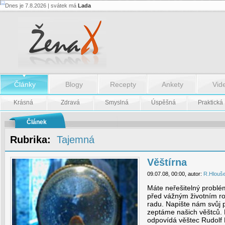
Dnes je 7.8.2026 | svátek má
Lada
Věštírna
-
Věštírna
Články
Blogy
Recepty
Ankety
Vid
Krásná
Zdravá
Smyslná
Úspěšná
Praktická
Článek
Rubrika:
Tajemná
Věštírna
09.07.08, 00:00, autor:
R.Hlouš
Máte neřešitelný problém
před vážným životním r
radu. Napište nám svůj 
zeptáme našich věštců.
odpovídá věštec Rudolf 