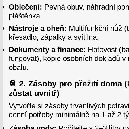
Oblečení:
Pevná obuv, náhradní pon
pláštěnka.
Nástroje a oheň:
Multifunkční nůž (t
křesadlo, zápalky a svítilna.
Dokumenty a finance:
Hotovost (b
fungovat), kopie osobních dokladů
obalu.
🥫 2. Zásoby pro přežití doma 
zůstat uvnitř)
Vytvořte si zásoby trvanlivých potra
denní potřeby minimálně na 1 až 2 t
Zásoba vody:
Počítejte s 2–3 litry 