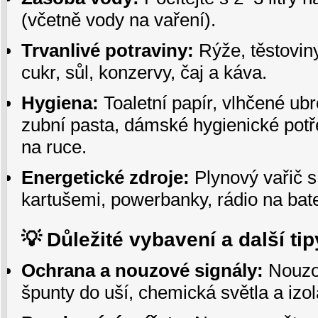
(včetně vody na vaření).
Trvanlivé potraviny:
Rýže, těstoviny,
cukr, sůl, konzervy, čaj a káva.
Hygiena:
Toaletní papír, vlhčené ub
zubní pasta, dámské hygienické potř
na ruce.
Energetické zdroje:
Plynový vařič 
kartušemi, powerbanky, rádio na bate
💡 Důležité vybavení a další tip
Ochrana a nouzové signály:
Nouzov
špunty do uší, chemická světla a izola