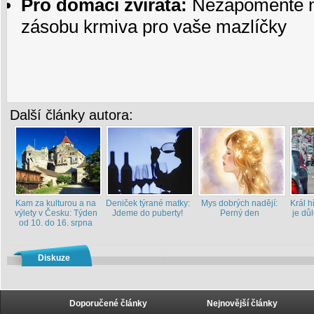
Pro domácí zvířata:
Nezapomeňte n
zásobu krmiva pro vaše mazlíčky
Další články autora:
Kam za kulturou a na
Deniček týrané matky:
Mys dobrých nadějí:
Král h
výlety v Česku: Týden
Jdeme do puberty!
Perný den
je důl
od 10. do 16. srpna
Diskuze
Doporučené články
Nejnovější články