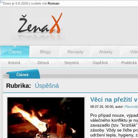
Dnes je 9.8.2026 | svátek má
Roman
Věci
na
přežití
v
případě
krize
-
Věci
na
Články
Blogy
Recepty
Ankety
Vid
přežití
v
případě
Krásná
Zdravá
Smyslná
Úspěšná
Praktická
krize
Článek
Rubrika:
Úspěšná
Věci na přežití 
08.07.26, 00:00, autor:
Plavovlá
Pro případ nouze, výpad
válečného konfliktu je n
zavazadlo (tzv. "kriziťá
zásoby. Vždy se řiďte pr
udržení tepla, hygieny, z