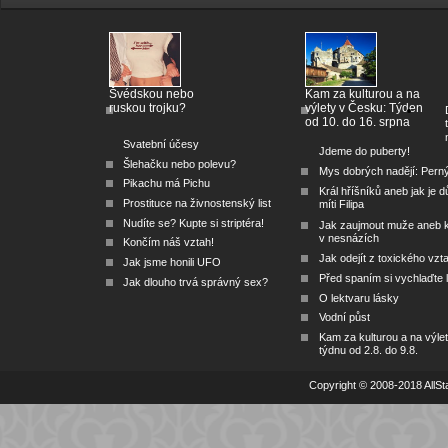
Švédskou nebo
Kam za kulturou a na
ruskou trojku?
výlety v Česku: Týden
od 10. do 16. srpna
Svatební účesy
Jdeme do puberty!
Šlehačku nebo polevu?
Mys dobrých nadějí: Pern
Pikachu má Pichu
Král hříšníků aneb jak je dů
Prostituce na živnostenský list
míti Filipa
Nudíte se? Kupte si striptéra!
Jak zaujmout muže aneb 
v nesnázích
Končím náš vztah!
Jak odejít z toxického vzt
Jak jsme honili UFO
Před spaním si vychlaďte l
Jak dlouho trvá správný sex?
O lektvaru lásky
Vodní půst
Kam za kulturou a na výlet
týdnu od 2.8. do 9.8.
Copyright © 2008-2018 AllSta