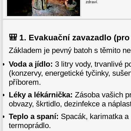
zdraví.
🎒 1. Evakuační zavazadlo (pro
Základem je pevný batoh s těmito ne
Voda a jídlo:
3 litry vody, trvanlivé p
(konzervy, energetické tyčinky, suš
příborem.
Léky a lékárnička:
Zásoba vašich pr
obvazy, škrtidlo, dezinfekce a náplast
Teplo a spaní:
Spacák, karimatka a k
termoprádlo.