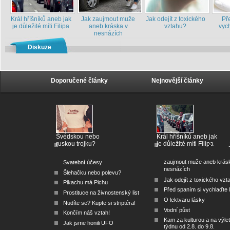
Král hříšníků aneb jak
Jak zaujmout muže
Jak odejít z toxického
Př
je důležité míti Filipa
aneb kráska v
vztahu?
vych
nesnázích
Diskuze
Doporučené články
Nejnovější články
Švédskou nebo
Král hříšníků aneb jak
ruskou trojku?
je důležité míti Filipa
zaujmout muže aneb krás
Svatební účesy
nesnázích
Šlehačku nebo polevu?
Jak odejít z toxického vzt
Pikachu má Pichu
Před spaním si vychlaďte l
Prostituce na živnostenský list
O lektvaru lásky
Nudíte se? Kupte si striptéra!
Vodní půst
Končím náš vztah!
Kam za kulturou a na výlet
Jak jsme honili UFO
týdnu od 2.8. do 9.8.