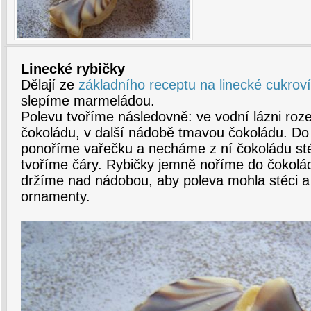
Linecké rybičky
Dělají ze
základního receptu na linecké cukroví
slepíme marmeládou.
Polevu tvoříme následovně: ve vodní lázni roz
čokoládu, v další nádobě tmavou čokoládu. Do
ponoříme vařečku a necháme z ní čokoládu stéc
tvoříme čáry. Rybičky jemně noříme do čokolády
držíme nad nádobou, aby poleva mohla stéci a 
ornamenty.