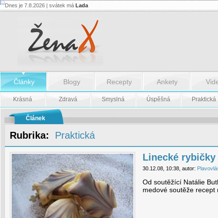
Dnes je 7.8.2026 | svátek má
Lada
Linecké
rybičky
-
Linecké
rybičky
Články
Blogy
Recepty
Ankety
Vid
Krásná
Zdravá
Smyslná
Úspěšná
Praktická
Článek
Rubrika:
Praktická
Linecké rybičky
30.12.08, 10:38, autor:
Plavovlá
Od soutěžící Natálie But
medové soutěže recept n