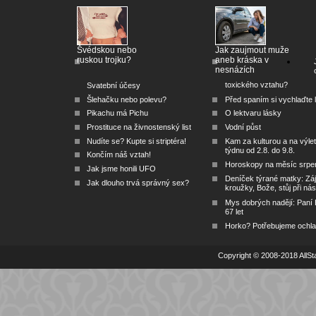
Švédskou nebo
Jak zaujmout muže
ruskou trojku?
aneb kráska v
nesnázích
toxického vztahu?
Svatební účesy
Šlehačku nebo polevu?
Před spaním si vychlaďte l
Pikachu má Pichu
O lektvaru lásky
Prostituce na živnostenský list
Vodní půst
Nudíte se? Kupte si striptéra!
Kam za kulturou a na výlet
týdnu od 2.8. do 9.8.
Končím náš vztah!
Horoskopy na měsíc srpe
Jak jsme honili UFO
Deníček týrané matky: Zá
Jak dlouho trvá správný sex?
kroužky, Bože, stůj při nás
Mys dobrých nadějí: Paní
67 let
Horko? Potřebujeme ochlad
Copyright © 2008-2018 AllSta