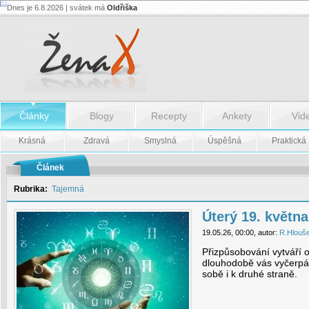
Dnes je 6.8.2026 | svátek má
Oldřiška
Úterý
19.
května
-
Úterý
19.
května
Články
Blogy
Recepty
Ankety
Vid
Krásná
Zdravá
Smyslná
Úspěšná
Praktická
Článek
Rubrika:
Tajemná
Úterý 19. května
19.05.26, 00:00, autor:
R.Hlouš
Přizpůsobování vytváří o
dlouhodobě vás vyčerpáv
sobě i k druhé straně.