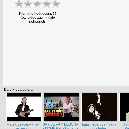
Prumirné hodnocení:
(-)
Toto video zatím nikdo
nehodnotil
Další videa autora:
Marek Ztraceny - Tak
JAK SE VÁM DEJCHÁ
Hana Hegerová - Vana
Han
se nezlob
- HYMNA 2021 - Babiš
plná fialek
Po