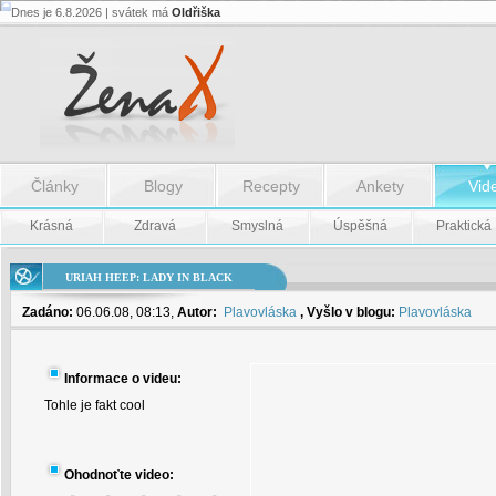
Dnes je 6.8.2026 | svátek má
Oldřiška
Uriah
Heep:
Lady
in
Black
-
Uriah
Heep:
Lady
in
Články
Blogy
Recepty
Ankety
Vid
Black
Krásná
Zdravá
Smyslná
Úspěšná
Praktická
URIAH HEEP: LADY IN BLACK
Zadáno:
06.06.08, 08:13,
Autor:
Plavovláska
, Vyšlo v blogu:
Plavovláska
Informace o videu:
Tohle je fakt cool
Ohodnoťte video: