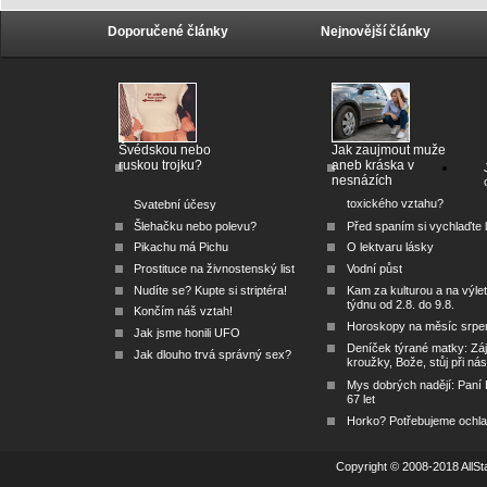
Doporučené články
Nejnovější články
Švédskou nebo
Jak zaujmout muže
ruskou trojku?
aneb kráska v
nesnázích
toxického vztahu?
Svatební účesy
Šlehačku nebo polevu?
Před spaním si vychlaďte l
Pikachu má Pichu
O lektvaru lásky
Prostituce na živnostenský list
Vodní půst
Nudíte se? Kupte si striptéra!
Kam za kulturou a na výlet
týdnu od 2.8. do 9.8.
Končím náš vztah!
Horoskopy na měsíc srpe
Jak jsme honili UFO
Deníček týrané matky: Zá
Jak dlouho trvá správný sex?
kroužky, Bože, stůj při nás
Mys dobrých nadějí: Paní
67 let
Horko? Potřebujeme ochlad
Copyright © 2008-2018 AllSta