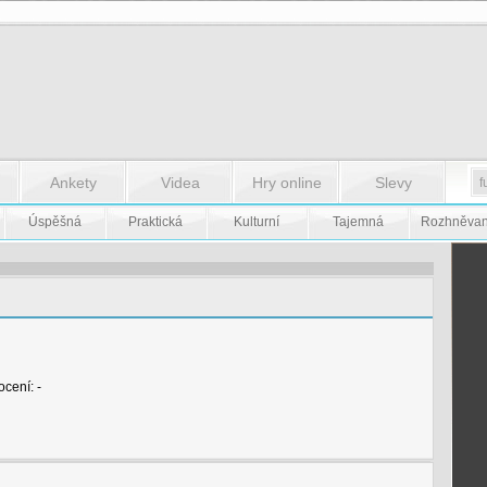
Ankety
Videa
Hry online
Slevy
Úspěšná
Praktická
Kulturní
Tajemná
Rozhněva
cení: -