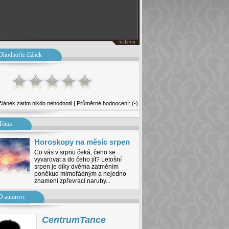
Ohodnoťte článek
článek zatím nikdo nehodnotil | Průměrné hodnocení: (-)
Téma
Horoskopy na měsíc srpen
Co vás v srpnu čeká, čeho se
vyvarovat a do čeho jít? Letošní
srpen je díky dvěma zatměním
poněkud mimořádným a nejedno
znamení zpřevrací naruby...
O autorovi
CentrumTance