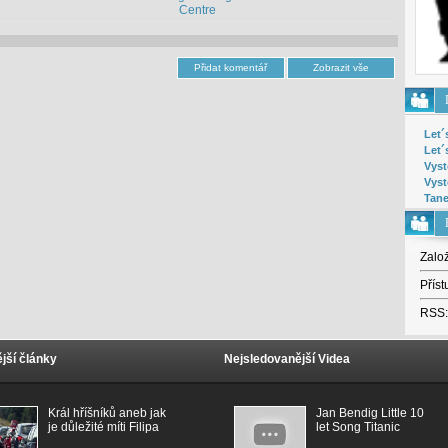
Centre
Let´
Let´
Vyst
Vyst
Tane
Zalo
Příst
RSS:
jší články
Nejsledovanější Videa
Král hříšníků aneb jak
Jan Bendig Little 10
je důležité míti Filipa
let Song Titanic