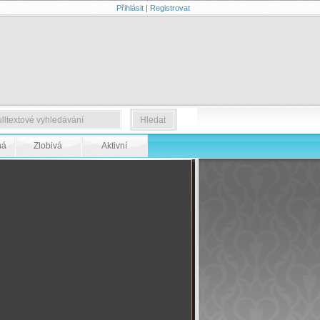
Přihlásit
|
Registrovat
ná
Zlobivá
Aktivní