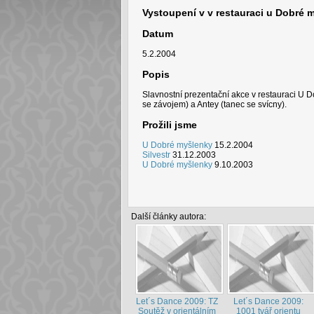
Vystoupení v v restauraci u Dobré 
Datum
5.2.2004
Popis
Slavnostní prezentační akce v restauraci U 
se závojem) a Antey (tanec se svícny).
Prožili jsme
U Dobré myšlenky
15.2.2004
Silvestr
31.12.2003
U Dobré myšlenky
9.10.2003
Další články autora:
Let´s Dance 2009: TZ
Let´s Dance 2009:
Soutěž v orientálním
1001 tvář orientu