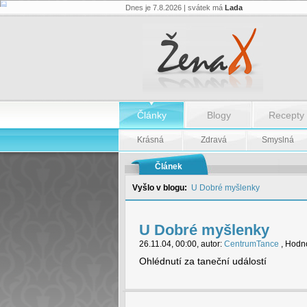
Dnes je 7.8.2026 | svátek má
Lada
U
Dobré
myšlenky
-
U
Dobré
myšlenky
Články
Blogy
Recepty
Krásná
Zdravá
Smyslná
Článek
Vyšlo v blogu:
U Dobré myšlenky
U Dobré myšlenky
26.11.04, 00:00, autor:
CentrumTance
, Hodno
Ohlédnutí za taneční událostí