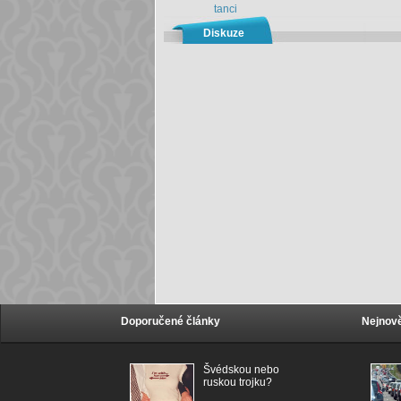
tanci
Diskuze
Doporučené články
Nejnově
Švédskou nebo
ruskou trojku?