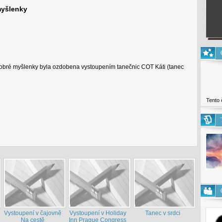
myšlenky
Dobré myšlenky byla ozdobena vystoupením tanečnic COT Káti (tanec
Tento 
Vystoupení v čajovně
Vystoupení v Holiday
Tanec v srdci
Na cestě
Inn Prague Congress