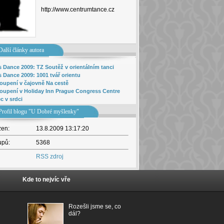
http://www.centrumtance.cz
Další články autora
s Dance 2009: TZ Soutěž v orientálním tanci
s Dance 2009: 1001 tvář orientu
oupení v čajovně Na cestě
oupení v Holiday Inn Prague Congress Centre
c v srdci
Profil blogu "U Dobré myšlenky"
žen:
13.8.2009 13:17:20
upů:
5368
RSS zdroj
Kde to nejvíc vře
Rozešli jsme se, co
dál?