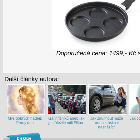
Doporučená cena: 1499,- Kč 
Další články autora:
Mys dobrých nadějí:
Král hříšníků aneb jak
Jak zaujmout muže
Jak od
Perný den
je důležité míti Filipa
aneb kráska v
nesnázích
Diskuze