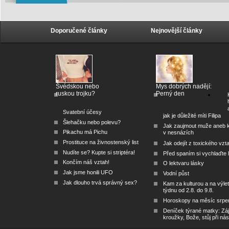
Doporučené články
Nejnovější články
Švédskou nebo
Mys dobrých nadějí:
ruskou trojku?
Perný den
Svatební účesy
jak je důležité míti Filipa
Šlehačku nebo polevu?
Jak zaujmout muže aneb 
Pikachu má Pichu
v nesnázích
Prostituce na živnostenský list
Jak odejít z toxického vzt
Nudíte se? Kupte si striptéra!
Před spaním si vychlaďte l
Končím náš vztah!
O lektvaru lásky
Jak jsme honili UFO
Vodní půst
Jak dlouho trvá správný sex?
Kam za kulturou a na výlet
týdnu od 2.8. do 9.8.
Horoskopy na měsíc srpe
Deníček týrané matky: Zá
kroužky, Bože, stůj při nás