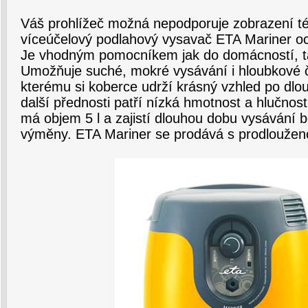
Váš prohlížeč možná nepodporuje zobrazení té
víceúčelový podlahový vysavač ETA Mariner oc
Je vhodným pomocníkem jak do domácností, ta
Umožňuje suché, mokré vysávání i hloubkové č
kterému si koberce udrží krásný vzhled po dlou
další přednosti patří nízká hmotnost a hlučnost.
má objem 5 l a zajistí dlouhou dobu vysávání b
výměny. ETA Mariner se prodává s prodlouženo