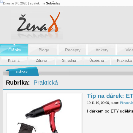
Dnes je 8.8.2026 | svátek má
Soběslav
Tip
na
dárek:
ETA
-
vánoční
tipy
-
Tip
Články
Blogy
Recepty
Ankety
Vid
na
dárek:
ETA
Krásná
Zdravá
Smyslná
Úspěšná
Praktická
-
vánoční
tipy
Článek
Rubrika:
Praktická
Tip na dárek: ET
10.11.10, 00:00, autor:
Plavovlá
I dárkem od ETY uděláte 