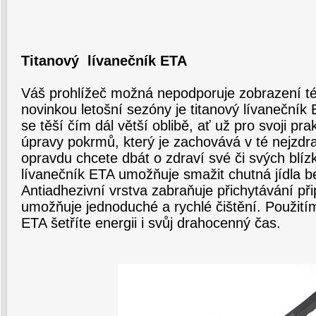
Titanový lívanečník ETA
Váš prohlížeč možná nepodporuje zobrazení té
novinkou letošní sezóny je titanový lívanečník
se těší čím dál větší oblibě, ať už pro svoji pr
úpravy pokrmů, který je zachovává v té nejzdr
opravdu chcete dbát o zdraví své či svých blí
lívanečník ETA umožňuje smažit chutná jídla be
Antiadhezivní vrstva zabraňuje přichytávání p
umožňuje jednoduché a rychlé čištění. Použití
ETA šetříte energii i svůj drahocenný čas.