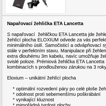
Napařovací žehlička ETA Lancetta
S napařovací žehličkou ETA Lancetta jde žehl
žehlící plocha ELOXIUM odvede za vás perfekt
minimálního úsilí. Samočisticí a odvápňovací s
stále v perfektním stavu. Manipulace při žehlen
extra dlouhému 3m kabelu, navíc umožňuje že
svislé poloze. Prémiová žehlička ETA Lancetta
kombinacích s prodlouženou zárukou na 3 rok
Eloxium – unikátní žehlící plocha
* optimální rozvedení páry po celé ploše žeh
* odolnost proti sebemenšímu poškrábání
* vynikající kluznost
* mimořádná tvrdost plochy