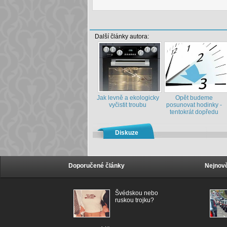
Další články autora:
Jak levně a ekologicky
Opět budeme
vyčistit troubu
posunovat hodinky -
tentokrát dopředu
Diskuze
Doporučené články
Nejnově
Švédskou nebo
ruskou trojku?