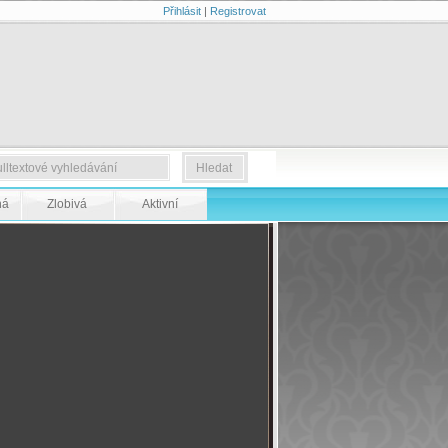
Přihlásit
|
Registrovat
ná
Zlobivá
Aktivní