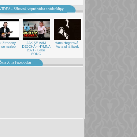
VIDEA - Zábavná, vtipná videa a videoklipy
k Ztraceny -
JAK SE VÁM
Hana Hegerová -
 se nezlob
DEJCHÁ - HYMNA
Vana plná fialek
2021 - Babiš
SONG
Žena X na Facebooku