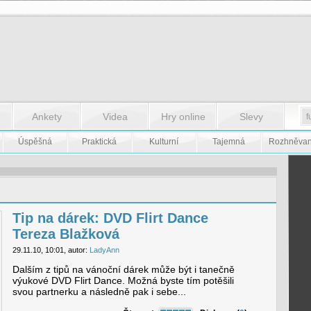
Ankety
Videa
Hry online
Slevy
Úspěšná
Praktická
Kulturní
Tajemná
Rozhněva
Tip na dárek: DVD Flirt Dance
Tereza Blažková
29.11.10, 10:01, autor:
LadyAnn
Dalším z tipů na vánoční dárek může být i tanečně
výukové DVD Flirt Dance. Možná byste tím potěšili
svou partnerku a následně pak i sebe...