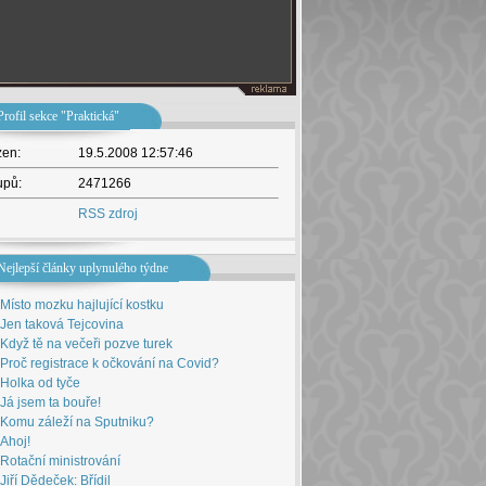
Profil sekce "Praktická"
žen:
19.5.2008 12:57:46
upů:
2471266
RSS zdroj
Nejlepší články uplynulého týdne
Místo mozku hajlující kostku
Jen taková Tejcovina
Když tě na večeři pozve turek
Proč registrace k očkování na Covid?
Holka od tyče
Já jsem ta bouře!
Komu záleží na Sputniku?
Ahoj!
Rotační ministrování
Jiří Dědeček: Břídil