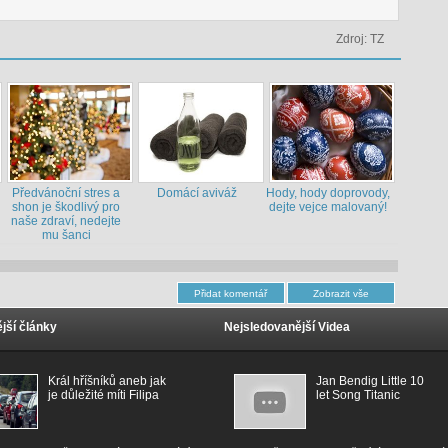
Zdroj: TZ
Předvánoční stres a
Domácí aviváž
Hody, hody doprovody,
shon je škodlivý pro
dejte vejce malovaný!
naše zdraví, nedejte
mu šanci
jší články
Nejsledovanější Videa
Král hříšníků aneb jak
Jan Bendig Little 10
je důležité míti Filipa
let Song Titanic