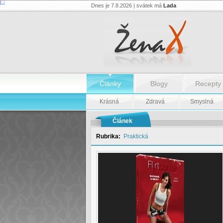
Dnes je 7.8.2026 | svátek má
Lada
Tip
na
dárek:
DVD
Flirt
Dance
Tereza
Blažková
-
Články
Blogy
Recepty
Tip
na
dárek:
Krásná
Zdravá
Smyslná
DVD
Flirt
Dance
Článek
Tereza
Blažková
Rubrika:
Praktická