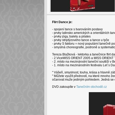
Flirt Dance je:
- spojení tance s tvarováním postavy
- prvky latinsko amerických a orientálních tan
- prvky jógy, baletu a pilates
- prvky striptýzového tance a tance u tyče
- prvky S faktoru = nový populární tanečně 
- smyslná choreografie, podroně a systemati
Tereza Blažková - lektorka a tanečnice flirt 
- 2.ViceMISS ORIENT 2005 a MISS ORIENT
- 2. místo na mezinárodní taneční soutěži v Be
- 1. místo na mezinárodním festivalu Let´s Da
" Vášeň, smyslnost, touha, krása a hlavně záb
" Můžete využít předností, na které mnoho ž
očarovat muže jediným pohledem. Jedná se o 
DVD zakoupíte v
Tanečním obchodě.cz