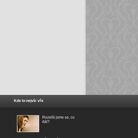
Kde to nejvíc vře
Rozešli jsme se, co
dál?