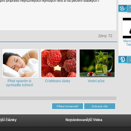
o přípravu nejrůznějších kynutých těst a na pečení sladkých i
Zdroj: TZ
Mare
Tak
Před spaním si
O lektvaru lásky
Vodní půst
vychlaďte ložnici!
jší články
Nejsledovanější Videa