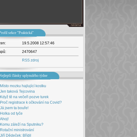
Profil sekce "Praktická"
žen:
19.5.2008 12:57:46
upů:
2470647
RSS zdroj
Nejlepší články uplynulého týdne
Místo mozku hajlující kostku
Jen taková Tejcovina
Když tě na večeři pozve turek
Proč registrace k očkování na Covid?
Já jsem ta bouře!
Holka od tyče
Ahoj!
Komu záleží na Sputniku?
Rotační ministrování
Jiří Dědeček: Břídil