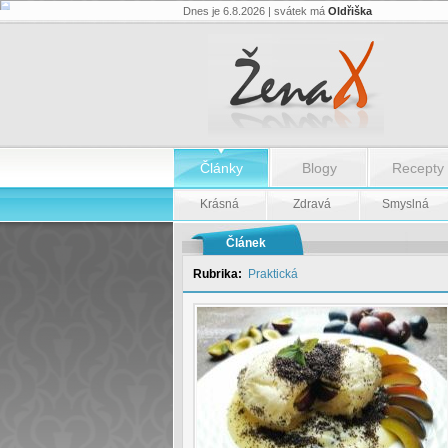
Dnes je 6.8.2026 | svátek má
Oldřiška
Švestkový
kynutý
knedlík
–
Germknödel
-
Švestkový
kynutý
knedlík
–
Články
Blogy
Recepty
Germknödel
Krásná
Zdravá
Smyslná
Článek
Rubrika:
Praktická