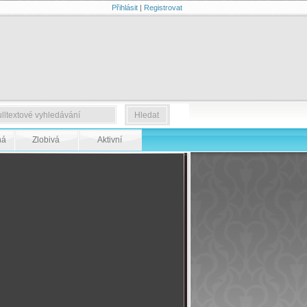
Přihlásit
|
Registrovat
ná
Zlobivá
Aktivní