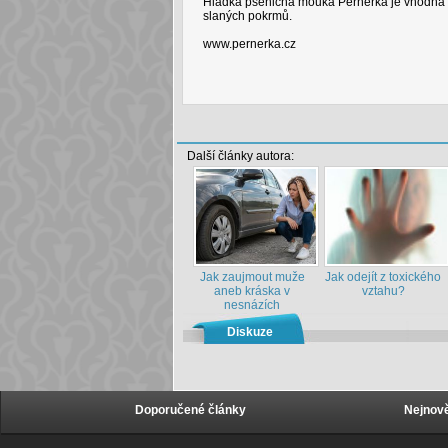
Hladká pšeničná mouka Pernerka je vhodná pr
slaných pokrmů.
www.pernerka.cz
Další články autora:
Jak zaujmout muže
Jak odejít z toxického
aneb kráska v
vztahu?
nesnázích
Diskuze
Doporučené články
Nejnově