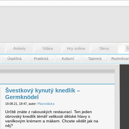
Ankety
Videa
Hry online
Slevy
Úspěšná
Praktická
Kulturní
Tajemná
Rozhněva
Švestkový kynutý knedlík –
Germknödel
19.08.21, 18:47, autor:
Plavovláska
Určitě znáte z rakouských restaurací. Ten jeden
obrovský knedlík téměř velikosti dětské hlavy s
vanilkovým krémem a mákem. Chcete vědět jak na
něj?