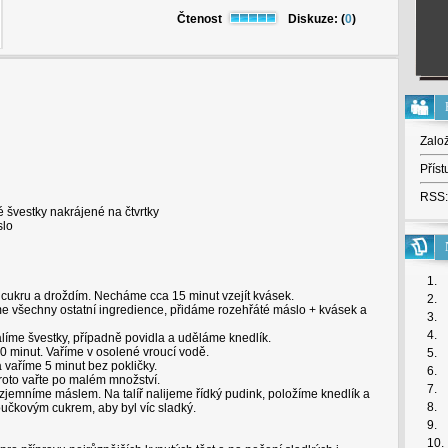
Čtenost
Diskuze: (
0
)
Zalo
Příst
RSS:
švestky nakrájené na čtvrtky
slo
1.
cukru a droždím. Necháme cca 15 minut vzejít kvásek.
2.
e všechny ostatní ingredience, přidáme rozehřáté máslo + kvásek a
3.
4.
líme švestky, případně povidla a uděláme knedlík.
minut. Vaříme v osolené vroucí vodě.
5.
 vaříme 5 minut bez pokličky.
6.
roto vařte po malém množství.
7.
 zjemníme máslem. Na talíř nalijeme řídký pudink, položíme knedlík a
8.
kovým cukrem, aby byl víc sladký.
9.
10.