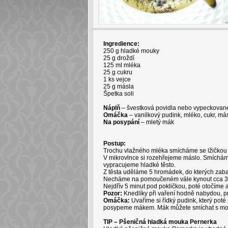
Ingredience:
250 g hladké mouky
25 g droždí
125 ml mléka
25 g cukru
1 ks vejce
25 g másla
Špetka soli
Náplň
– švestková povidla nebo vypeckované 
Omáčka
– vanilkový pudink, mléko, cukr, má
Na posypání
– mletý mák
Postup:
Trochu vlažného mléka smícháme se lžičkou 
V mikrovlnce si rozehřejeme máslo. Smíchám
vypracujeme hladké těsto.
Z těsta uděláme 5 hromádek, do kterých zaba
Necháme na pomoučeném vále kynout cca 30 
Nejdřív 5 minut pod pokličkou, poté otočíme a
Pozor:
Knedlíky při vaření hodně nabydou, p
Omáčka:
Uvaříme si řídký pudink, který poté
posypeme mákem. Mák můžete smíchat s mouč
TIP – Pšeničná hladká mouka Pernerka