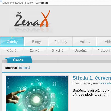
Dnes je 9.8.2026 | svátek má
Roman
Středa
1.
července
-
Středa
1.
července
Články
Blogy
Recepty
Ankety
Vid
Krásná
Zdravá
Smyslná
Úspěšná
Praktická
Článek
Rubrika:
Tajemná
Středa 1. červe
01.07.26, 00:00, autor:
R.Hlouš
Směřujte svůj elán do kre
přinese plody a uznání.