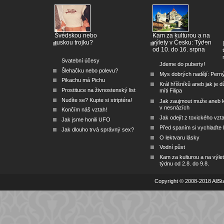
Švédskou nebo
Kam za kulturou a na
ruskou trojku?
výlety v Česku: Týden
od 10. do 16. srpna
Svatební účesy
Jdeme do puberty!
Šlehačku nebo polevu?
Mys dobrých nadějí: Pern
Pikachu má Pichu
Král hříšníků aneb jak je dů
Prostituce na živnostenský list
míti Filipa
Nudíte se? Kupte si striptéra!
Jak zaujmout muže aneb 
v nesnázích
Končím náš vztah!
Jak odejít z toxického vzt
Jak jsme honili UFO
Před spaním si vychlaďte l
Jak dlouho trvá správný sex?
O lektvaru lásky
Vodní půst
Kam za kulturou a na výlet
týdnu od 2.8. do 9.8.
Copyright © 2008-2018 AllSta