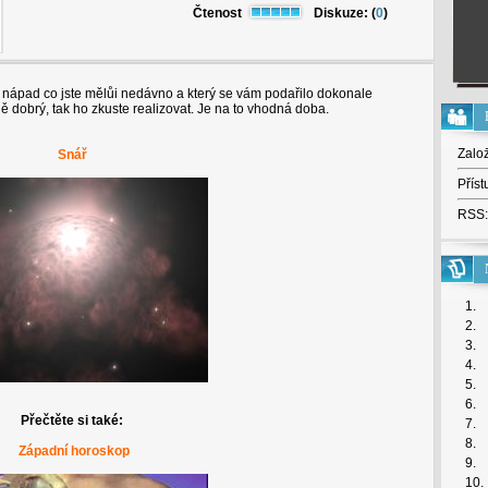
Čtenost
Diskuze: (
0
)
ápad co jste mělůi nedávno a který se vám podařilo dokonale
 dobrý, tak ho zkuste realizovat. Je na to vhodná doba.
Zalo
Snář
Příst
RSS:
1.
2.
3.
4.
5.
6.
Přečtěte si také:
7.
8.
Západní horoskop
9.
10.