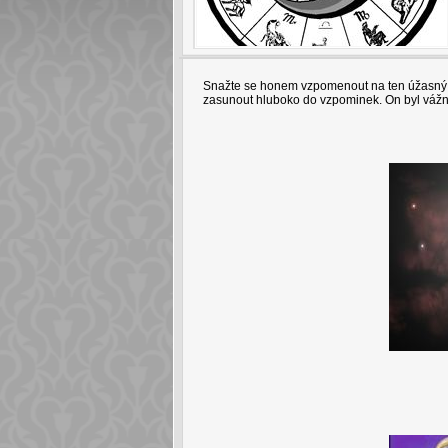
Snažte se honem vzpomenout na ten úžasný n
zasunout hluboko do vzpominek. On byl vážně