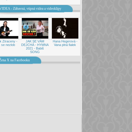
VIDEA - Zábavná, vtipná videa a videoklipy
k Ztraceny -
JAK SE VÁM
Hana Hegerová -
 se nezlob
DEJCHÁ - HYMNA
Vana plná fialek
2021 - Babiš
SONG
Žena X na Facebooku