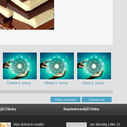
Čtvrtek 6. srpna
Středa 5. srpna
Úterý 4. srpna
jší články
Nejsledovanější Videa
Mys dobrých nadějí:
Jan Bendig Little 10