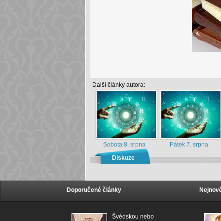
Další články autora:
Sobota 8. srpna
Pátek 7. srpna
Diskuze
Doporučené články
Nejnově
Švédskou nebo