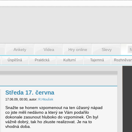
Ankety
Videa
Hry online
Slevy
Úspěšná
Praktická
Kulturní
Tajemná
Rozhněva
Středa 17. června
17.06.09, 00:00, autor:
R.Hloušek
Snažte se honem vzpomenout na ten úžasný nápad
co jste měli nedávno a který se Vám podařilo
dokonale zasunout hluboko do vzpominek. On byl
vážně dobrý, tak ho zkuste realizovat. Je na to
vhodná doba.