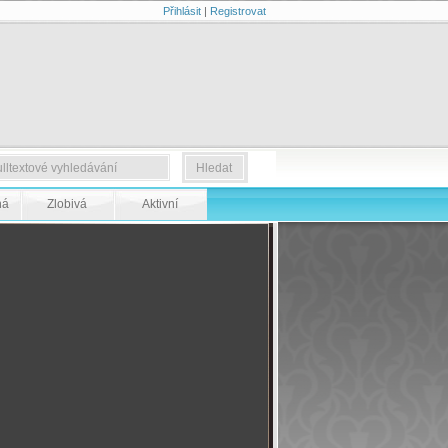
Přihlásit
|
Registrovat
ná
Zlobivá
Aktivní