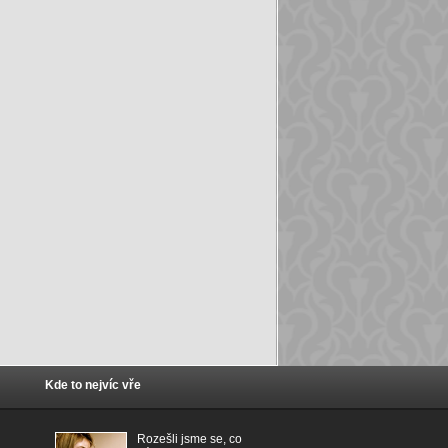
Kde to nejvíc vře
Rozešli jsme se, co