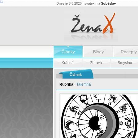
Dnes je 8.8.2026 | svátek má
Soběslav
Středa
17.
června
-
Středa
17.
června
Články
Blogy
Recepty
Krásná
Zdravá
Smyslná
Článek
Rubrika:
Tajemná