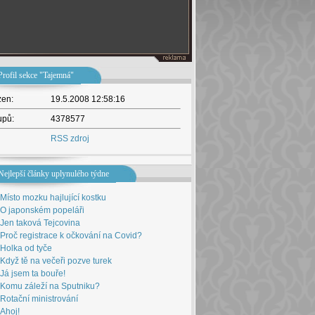
Profil sekce "Tajemná"
žen:
19.5.2008 12:58:16
upů:
4378577
RSS zdroj
Nejlepší články uplynulého týdne
Místo mozku hajlující kostku
O japonském popeláři
Jen taková Tejcovina
Proč registrace k očkování na Covid?
Holka od tyče
Když tě na večeři pozve turek
Já jsem ta bouře!
Komu záleží na Sputniku?
Rotační ministrování
Ahoj!