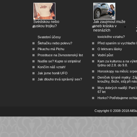
Švédskou nebo
Jak zaujmout muže
ruskou trojku?
aneb kráska v
nesnázích
toxického vztahu?
Svatební účesy
Šlehačku nebo polevu?
Před spaním si vychlaďte l
Pikachu má Pichu
O lektvaru lásky
Prostituce na živnostenský list
Vodní půst
Nudíte se? Kupte si striptéra!
Kam za kulturou a na výlet
týdnu od 2.8. do 9.8.
Končím náš vztah!
Horoskopy na měsíc srpe
Jak jsme honili UFO
Deníček týrané matky: Zá
Jak dlouho trvá správný sex?
kroužky, Bože, stůj při nás
Mys dobrých nadějí: Paní
67 let
Horko? Potřebujeme ochlad
Copyright © 2008-2018 AllSta