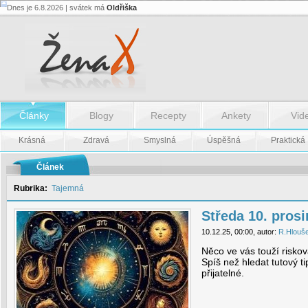
Dnes je 6.8.2026 | svátek má
Oldřiška
Středa
10.
prosince
-
Středa
10.
prosince
Články
Blogy
Recepty
Ankety
Vid
Krásná
Zdravá
Smyslná
Úspěšná
Praktická
Článek
Rubrika:
Tajemná
Středa 10. pros
10.12.25, 00:00, autor:
R.Hlouš
Něco ve vás touží riskov
Spíš než hledat tutový ti
přijatelné.