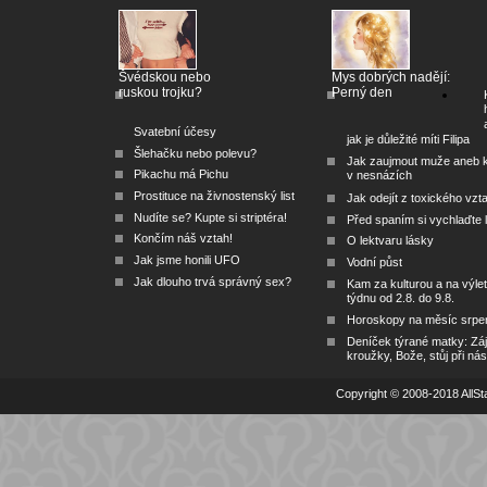
Švédskou nebo
Mys dobrých nadějí:
ruskou trojku?
Perný den
Svatební účesy
jak je důležité míti Filipa
Šlehačku nebo polevu?
Jak zaujmout muže aneb 
Pikachu má Pichu
v nesnázích
Prostituce na živnostenský list
Jak odejít z toxického vzt
Nudíte se? Kupte si striptéra!
Před spaním si vychlaďte l
Končím náš vztah!
O lektvaru lásky
Jak jsme honili UFO
Vodní půst
Jak dlouho trvá správný sex?
Kam za kulturou a na výlet
týdnu od 2.8. do 9.8.
Horoskopy na měsíc srpe
Deníček týrané matky: Zá
kroužky, Bože, stůj při nás
Copyright © 2008-2018 AllSta