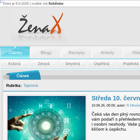
Dnes je 8.8.2026 | svátek má
Soběslav
Středa
10.
června
-
Středa
10.
června
Články
Blogy
Recepty
Ankety
Vid
Krásná
Zdravá
Smyslná
Úspěšná
Praktická
Článek
Rubrika:
Tajemná
Středa 10. červ
10.06.26, 00:00, autor:
R.Hlouš
Čeká vás den plný rovn
vám podaří s přehledem
i osobní neshody. Vaše 
klíčem k úspěchu.