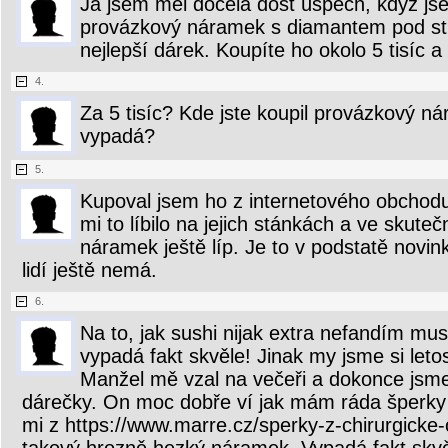
Já jsem měl docela dost úspěch, když jsem
provázkový náramek s diamantem pod stro
nejlepší dárek. Koupíte ho okolo 5 tisíc 
4.
Za 5 tisíc? Kde jste koupil provázkový ná
vypadá?
5.
Kupoval jsem ho z internetového obchodu 
mi to líbilo na jejich stánkách a ve skut
náramek ještě líp. Je to v podstatě novi
lidí ještě nemá.
6.
Na to, jak sushi nijak extra nefandím mus
vypadá fakt skvěle! Jinak my jsme si leto
Manžel mě vzal na večeři a dokonce jsme 
dárečky. On moc dobře ví jak mám ráda šperky z
mi z https://www.marre.cz/sperky-z-chirurgicke