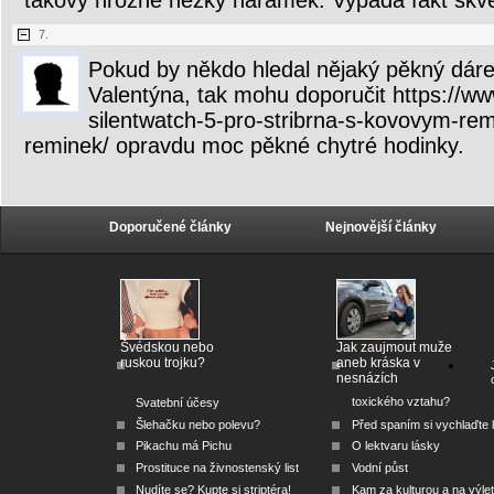
takový hrozně hezký náramek. Vypadá fakt skvěl
7.
Pokud by někdo hledal nějaký pěkný dárek
Valentýna, tak mohu doporučit https://
silentwatch-5-pro-stribrna-s-kovovym-rem
reminek/ opravdu moc pěkné chytré hodinky.
Doporučené články
Nejnovější články
Švédskou nebo
Jak zaujmout muže
ruskou trojku?
aneb kráska v
nesnázích
toxického vztahu?
Svatební účesy
Šlehačku nebo polevu?
Před spaním si vychlaďte l
Pikachu má Pichu
O lektvaru lásky
Prostituce na živnostenský list
Vodní půst
Nudíte se? Kupte si striptéra!
Kam za kulturou a na výlet