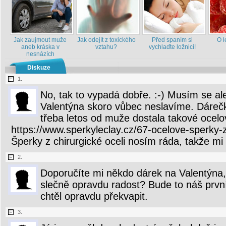
Jak zaujmout muže
Jak odejít z toxického
Před spaním si
O l
aneb kráska v
vztahu?
vychlaďte ložnici!
nesnázích
Diskuze
1.
No, tak to vypadá dobře. :-) Musím se al
Valentýna skoro vůbec neslavíme. Dárečk
třeba letos od muže dostala takové ocelo
https://www.sperkyleclay.cz/67-ocelove-sperky-z
Šperky z chirurgické oceli nosím ráda, takže mi t
2.
Doporučíte mi někdo dárek na Valentýna,
slečně opravdu radost? Bude to náš první 
chtěl opravdu překvapit.
3.