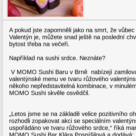
A pokud jste zapomněli jako na smrt, že vůbec
Valentýn je, můžete snad ještě na poslední chv
bytost třeba na večeři.
Například na sushi srdce. Neznáte?
V MOMO Sushi Baru v Brně nabízejí zamilo
valentýnské menu ve tvaru růžového valentýns
někoho nepředstavitelná kombinace, v minulém
MOMO Sushi skvěle osvědčil.
„Letos jsme se na základě velice pozitivního o
rozhodli zopakovat akci se speciálním valentý
uspořádáno ve tvaru růžového srdce,“ říká ma
MOMO Sushi Bar Klára Pospíšilová a dodává: „