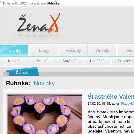
Dnes je 6.8.2026 | svátek má
Oldřiška
Šťastného
Valentýna!
-
Šťastného
Valentýna!
Články
Blogy
Recepty
Ankety
Vid
Krásná
Zdravá
Smyslná
Úspěšná
Praktická
Článek
Rubrika:
Novinky
Šťastného Valen
14.02.10, 08:35, autor:
Plavovlá
Ano svátek je to importo
špatný. Mohli jsme dopa
případě pokud máte ko
obzvlášť chcete říct, že 
udělejte. Valentýn, neva