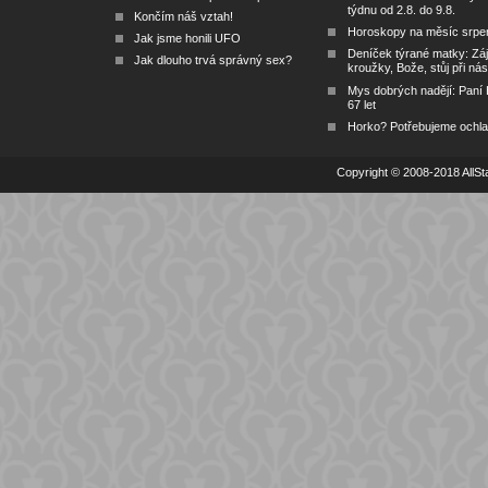
týdnu od 2.8. do 9.8.
Končím náš vztah!
Horoskopy na měsíc srpe
Jak jsme honili UFO
Deníček týrané matky: Zá
Jak dlouho trvá správný sex?
kroužky, Bože, stůj při nás
Mys dobrých nadějí: Paní
67 let
Horko? Potřebujeme ochlad
Copyright © 2008-2018 AllSta