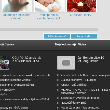
Jak odejít z toxického
Před spaním si
O lektvaru lásky
vztahu?
vychlaďte ložnici!
jší články
Nejsledovanější Videa
Král hříšníků aneb jak
Jan Bendig Little 10
je důležité míti Filipa
let Song Titanic
 zaujmout muže aneb kráska v nesnázích
Zdeněk Pohlreich: Kuřecí játra na major
odejít z toxického vztahu?
Zuzana Michnová - S Luisem
 spaním si vychlaďte ložnici!
Xindl X - Milý Ježíšku
ktvaru lásky
MICHAL PROKOP A FRAMUS 5 - Blues 
spolykaných slovech
ní půst
Striptérka v Uvolněte se, prosím
za kulturou a na výlety v týdnu od 2.8. do
Rakouští čerti v Brně
oskopy na měsíc srpen
Marek Ztraceny - Tak se nezlob