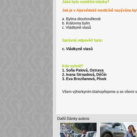
Jaká byla soutěžní otázka?
Jak je v Ajurvédské medicíně nazývána byl
a. Bylina dlouhověkosti
b. Královna bylin
c. Vládkyně vlasů
Správná odpověď byla:
c. Vládkyně vlasů
Kdo vyhrál?
1. Soňa Palová, Ostrava
2. Ivana Strnadová, Děčín
3. Eva Brezňanová, Písek
Všem výherkyním blahopřejeme a se všemi se
Další články autora: