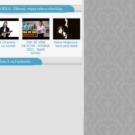
VIDEA - Zábavná, vtipná videa a videoklipy
k Ztraceny -
JAK SE VÁM
Hana Hegerová -
 se nezlob
DEJCHÁ - HYMNA
Vana plná fialek
2021 - Babiš
SONG
Žena X na Facebooku