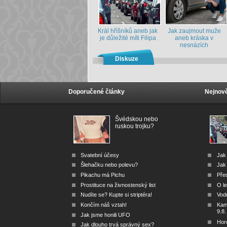
Král hříšníků aneb jak
Jak zaujmout muže
je důležité míti Filipa
aneb kráska v
nesnázích
Diskuze
Doporučené články
Nejnově
Švédskou nebo
ruskou trojku?
Svatební účesy
Jak
Šlehačku nebo polevu?
Jak 
Pikachu má Pichu
Před
Prostituce na živnostenský list
O le
Nudíte se? Kupte si striptéra!
Vod
Končím náš vztah!
Kam 
9.8.
Jak jsme honili UFO
Hor
Jak dlouho trvá správný sex?