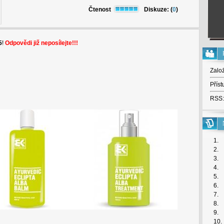
Čtenost
Diskuze: (
0
)
5
!
Odpovědi již neposílejte!!!
Zalo
Příst
RSS:
1.
2.
3.
4.
5.
6.
7.
8.
9.
10.