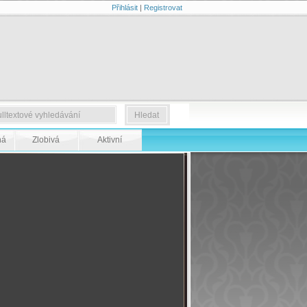
Přihlásit
|
Registrovat
ná
Zlobivá
Aktivní