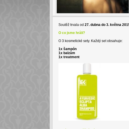
Soutěž trvala od
27. dubna do 3. května 201
O co jsme hráli?
O 3 kosmetické sety. Každý set obsahuje:
1x šampón
1x balzám
1x treatment