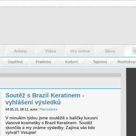
Ankety
Videa
Hry online
Slevy
Úspěšná
Praktická
Kulturní
Tajemná
Rozhněva
Soutěž s Brazil Keratinem -
vyhlášení výsledků
04.05.15, 08:12, autor:
Plavovláska
V minulém týdnu jsme soutěžili o balíčky luxusní
vlasové kosmetiky s Brazil Keratinem. Soutěž
skončila a my známe výsledky. Zajímá vás kdo
vyhrál? Vstupte!