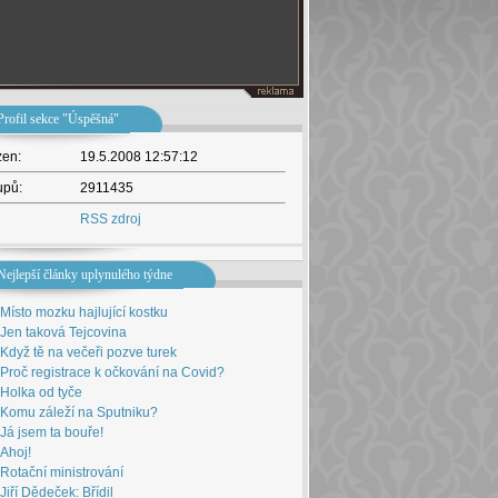
Profil sekce "Úspěšná"
žen:
19.5.2008 12:57:12
upů:
2911435
RSS zdroj
Nejlepší články uplynulého týdne
Místo mozku hajlující kostku
Jen taková Tejcovina
Když tě na večeři pozve turek
Proč registrace k očkování na Covid?
Holka od tyče
Komu záleží na Sputniku?
Já jsem ta bouře!
Ahoj!
Rotační ministrování
Jiří Dědeček: Břídil