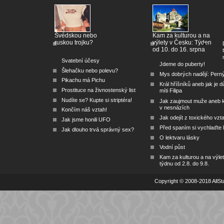
Švédskou nebo
Kam za kulturou a na
ruskou trojku?
výlety v Česku: Týden
od 10. do 16. srpna
Svatební účesy
Jdeme do puberty!
Šlehačku nebo polevu?
Mys dobrých nadějí: Pern
Pikachu má Pichu
Král hříšníků aneb jak je dů
Prostituce na živnostenský list
míti Filipa
Nudíte se? Kupte si striptéra!
Jak zaujmout muže aneb 
v nesnázích
Končím náš vztah!
Jak odejít z toxického vzt
Jak jsme honili UFO
Před spaním si vychlaďte l
Jak dlouho trvá správný sex?
O lektvaru lásky
Vodní půst
Kam za kulturou a na výlet
týdnu od 2.8. do 9.8.
Copyright © 2008-2018 AllSta