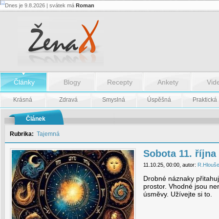
Dnes je 9.8.2026 | svátek má
Roman
Sobota
11.
října
-
Sobota
11.
října
Články
Blogy
Recepty
Ankety
Vid
Krásná
Zdravá
Smyslná
Úspěšná
Praktická
Článek
Rubrika:
Tajemná
Sobota 11. října
11.10.25, 00:00, autor:
R.Hlouš
Drobné náznaky přitahují
prostor. Vhodné jsou n
úsměvy. Užívejte si to.