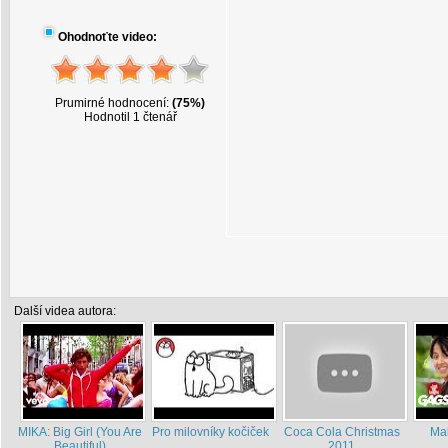
Ohodnoťte video:
Prumirné hodnocení:
(75%)
Hodnotil 1 čtenář
Další videa autora:
MIKA: Big Girl (You Are
Pro milovníky kočiček
Coca Cola Christmas
Ma
Beautiful)
2011