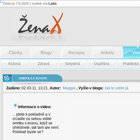
Dnes je 7.8.2026 | svátek má
Lada
Smrtka
s
kosou
-
Smrtka
s
kosou
Články
Blogy
Recepty
Ankety
Vid
Krásná
Zdravá
Smyslná
Úspěšná
Praktická
SMRTKA S KOSOU
Zadáno:
02.03.11, 13:21,
Autor:
Maggie
, Vyšlo v blogu:
Jak to vidím já
Informace o videu:
... jdete k pokladně a v
zrcadle za sebou vidite
smrtku s kosou, když se
ohlédnete, tak tam ale není.
Polekali byste se?