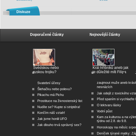
Diskuze
Doporučené články
Nejnovější články
Švédskou nebo
Král hříšníků aneb jak
ruskou trojku?
je důležité míti Filipa
zaujmout muže aneb krás
Svatební účesy
nesnázích
Šlehačku nebo polevu?
Jak odejít z toxického vzt
Pikachu má Pichu
Před spaním si vychlaďte l
Prostituce na živnostenský list
O lektvaru lásky
Nudíte se? Kupte si striptéra!
Vodní půst
Končím náš vztah!
Kam za kulturou a na výlet
Jak jsme honili UFO
týdnu od 2.8. do 9.8.
Jak dlouho trvá správný sex?
Horoskopy na měsíc srpe
Deníček týrané matky: Zá