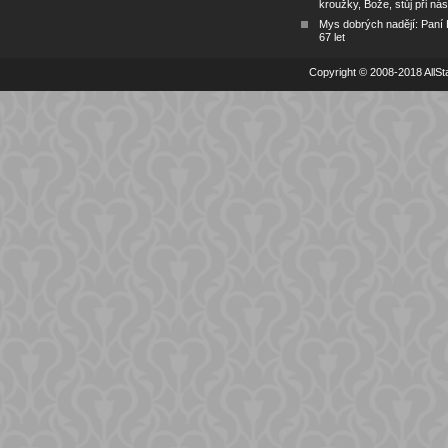
kroužky, Bože, stůj při nás
Mys dobrých nadějí: Paní
67 let
Copyright © 2008-2018 AllSta