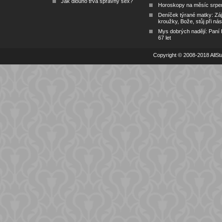
Jak dlouho trvá správný sex?
Horoskopy na měsíc srpe
Deníček týrané matky: Zá
kroužky, Bože, stůj při nás
Mys dobrých nadějí: Paní
67 let
Copyright © 2008-2018 AllSta