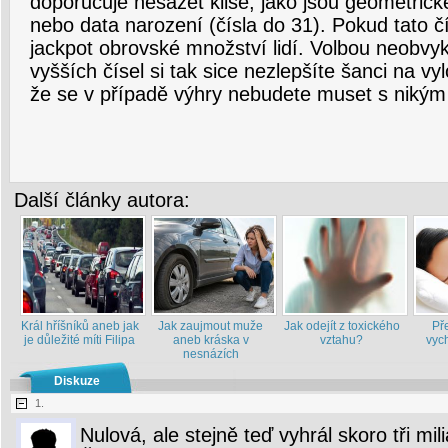
doporučuje nesázet klišé, jako jsou geometric
nebo data narození (čísla do 31). Pokud tato č
jackpot obrovské množství lidí. Volbou neobvy
vyšších čísel si tak sice nezlepšíte šanci na vylo
že se v případě výhry nebudete muset s nikým 
Další články autora:
Král hříšníků aneb jak
Jak zaujmout muže
Jak odejít z toxického
Př
je důležité míti Filipa
aneb kráska v
vztahu?
vych
nesnázích
Diskuze
1.
Nulová, ale stejně teď vyhrál skoro tři mi