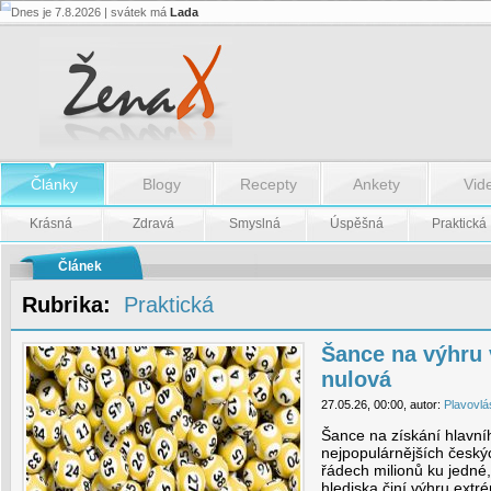
Dnes je 7.8.2026 | svátek má
Lada
Šance
na
výhru
v
loteriích
je
téměř
nulová
-
Články
Blogy
Recepty
Ankety
Vid
Šance
na
výhru
Krásná
Zdravá
Smyslná
Úspěšná
Praktická
v
loteriích
je
Článek
téměř
nulová
Rubrika:
Praktická
Šance na výhru v
nulová
27.05.26, 00:00, autor:
Plavovlá
Šance na získání hlavní
nejpopulárnějších českýc
řádech milionů ku jedné
hlediska činí výhru ex