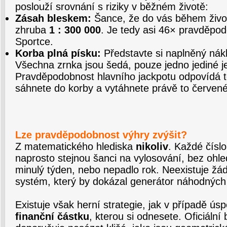
poslouží srovnání s riziky v běžném životě:
Zásah bleskem:
Šance, že do vás během život
zhruba
1 : 300 000
. Je tedy asi 46× pravděpod
Sportce.
Korba plná písku:
Představte si naplněný nákl
Všechna zrnka jsou šedá, pouze jedno jediné j
Pravděpodobnost hlavního jackpotu odpovídá 
sáhnete do korby a vytáhnete právě to červené
Lze pravděpodobnost výhry zvýšit?
Z matematického hlediska
nikoliv
. Každé čísl
naprosto stejnou šanci na vylosování, bez ohle
minulý týden, nebo nepadlo rok. Neexistuje žád
systém, který by dokázal generátor náhodných 
Existuje však herní strategie, jak v případě ú
finanční částku
, kterou si odnesete. Oficiální