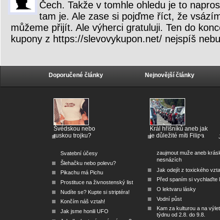
Čech. Takže v tomhle ohledu je to napro
tam je. Ale zase si pojďme říct, že vsázím
můžeme přijít. Ale výherci gratuluji. Ten do konc
kupony z https://slevovykupon.net/ nejspíš nebu
Doporučené články
Nejnovější články
Švédskou nebo
Král hříšníků aneb jak
ruskou trojku?
je důležité míti Filipa
zaujmout muže aneb krás
Svatební účesy
nesnázích
Šlehačku nebo polevu?
Jak odejít z toxického vzt
Pikachu má Pichu
Před spaním si vychlaďte l
Prostituce na živnostenský list
O lektvaru lásky
Nudíte se? Kupte si striptéra!
Vodní půst
Končím náš vztah!
Kam za kulturou a na výlet
Jak jsme honili UFO
týdnu od 2.8. do 9.8.