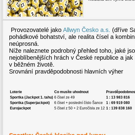
Provozovatelé jako
Allwyn Česko a.s.
(dříve Sa
pohádkové bohatství, ale realita čísel a kombin
neúprosná.
Níže naleznete podrobný přehled toho, jaké js
nejoblíbenějších hrách v České republice a jak s
v běžném životě.
Srovnání pravděpodobnosti hlavních výher
Loterie
Co musíte uhodnout
Pravděpodobnost
Sportka (Jackpot 1. tahu)
6 čísel ze 49
1 : 13 983 816
Sportka (Superjackpot)
6 čísel + poslední číslo Šance
1 : 69 919 080
Eurojackpot
5 čísel z 50 + 2 Euročísla ze 12
1 : 139 838 160