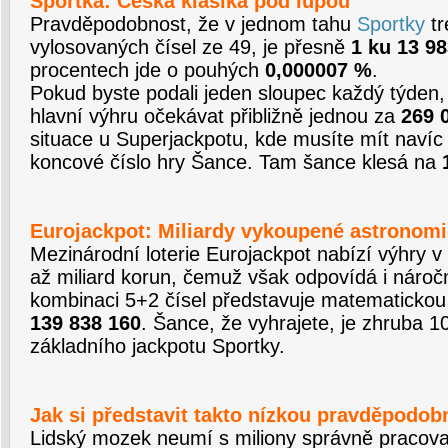
Sportka: Česká klasika pod lupou
Pravděpodobnost, že v jednom tahu
Sportky
tr
vylosovaných čísel ze 49, je přesně
1 ku 13 9
procentech jde o pouhých
0,000007 %
.
Pokud byste podali jeden sloupec každý týden, 
hlavní výhru očekávat přibližně jednou za
269 0
situace u Superjackpotu, kde musíte mít navíc pl
koncové číslo hry Šance. Tam šance klesá na
Eurojackpot: Miliardy vykoupené astrono
Mezinárodní loterie
Eurojackpot
nabízí výhry v
až miliard korun, čemuž však odpovídá i náro
kombinaci 5+2 čísel představuje matematicko
139 838 160
. Šance, že vyhrajete, je zhruba 
základního jackpotu Sportky.
Jak si představit takto nízkou pravděpodob
Lidský mozek neumí s miliony správně pracovat