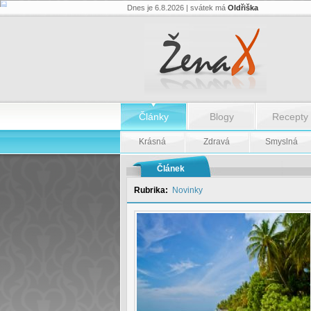
Dnes je 6.8.2026 | svátek má
Oldřiška
Růst
tropických
dnů
v
roce
od
roku
1950
-
Články
Blogy
Recepty
Růst
tropických
dnů
Krásná
Zdravá
Smyslná
v
roce
od
Článek
roku
1950
Rubrika:
Novinky