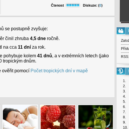
Čtenost
Diskuze: (
0
)
nů se postupně zvyšuje:
r činil zhruba
4,5 dne
ročně.
Zalo
tl na cca
11 dní
za rok.
Příst
e pohybuje kolem
41 dnů
, a v extrémních letech (jako
RSS:
0 tropickým dnům.
e ověřit pomocí
Počet tropických dní v mapě
1.
2.
3.
4.
5.
6.
7.
8.
9.
10.