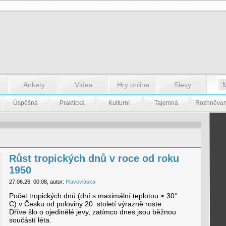
Ankety
Videa
Hry online
Slevy
Úspěšná
Praktická
Kulturní
Tajemná
Rozhněva
Růst tropických dnů v roce od roku
1950
27.06.26, 00:08, autor:
Plavovláska
Počet tropických dnů (dní s maximální teplotou ≥ 30°
C) v Česku od poloviny 20. století výrazně roste.
Dříve šlo o ojedinělé jevy, zatímco dnes jsou běžnou
součástí léta.