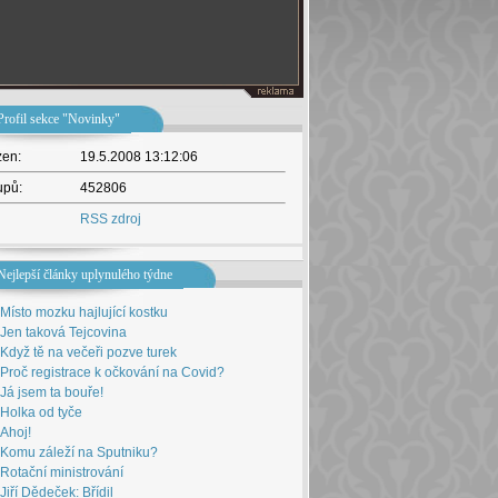
Profil sekce "Novinky"
žen:
19.5.2008 13:12:06
upů:
452806
RSS zdroj
Nejlepší články uplynulého týdne
Místo mozku hajlující kostku
Jen taková Tejcovina
Když tě na večeři pozve turek
Proč registrace k očkování na Covid?
Já jsem ta bouře!
Holka od tyče
Ahoj!
Komu záleží na Sputniku?
Rotační ministrování
Jiří Dědeček: Břídil