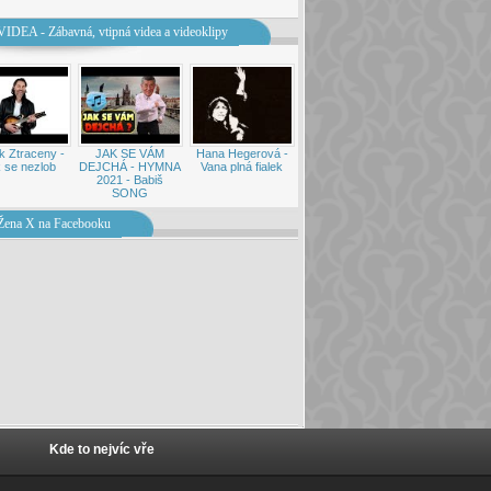
VIDEA - Zábavná, vtipná videa a videoklipy
k Ztraceny -
JAK SE VÁM
Hana Hegerová -
 se nezlob
DEJCHÁ - HYMNA
Vana plná fialek
2021 - Babiš
SONG
Žena X na Facebooku
Kde to nejvíc vře