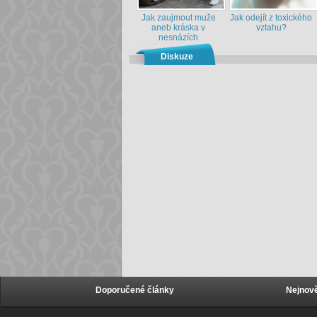
Jak zaujmout muže
Jak odejít z toxického
aneb kráska v
vztahu?
nesnázích
Diskuze
Doporučené články
Nejnově