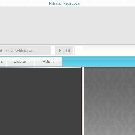
Přihlásit
|
Registrovat
ná
Zlobivá
Aktivní