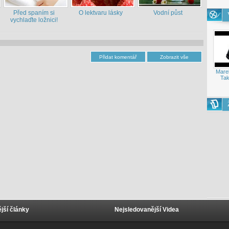
Před spaním si
O lektvaru lásky
Vodní půst
vychlaďte ložnici!
Mare
Tak
jší články
Nejsledovanější Videa