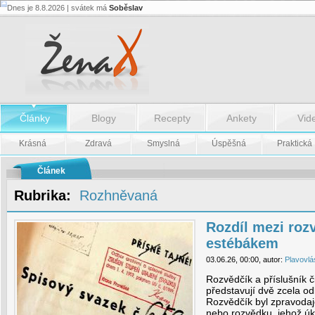
Dnes je 8.8.2026 | svátek má
Soběslav
Rozdíl
mezi
rozvědčíkem
a
estébákem
-
Rozdíl
mezi
rozvědčíkem
a
Články
Blogy
Recepty
Ankety
Vid
estébákem
Krásná
Zdravá
Smyslná
Úspěšná
Praktická
Článek
Rubrika:
Rozhněvaná
Rozdíl mezi roz
estébákem
03.06.26, 00:00, autor:
Plavovlá
Rozvědčík a příslušník č
představují dvě zcela od
Rozvědčík byl zpravodaj
nebo rozvědku, jehož úk