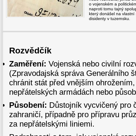
o vojenském a politickém
naproti tomu tajný spolup
který donášel na vlastní
disidenty v tuzemsku.
Rozvědčík
Zaměření:
Vojenská nebo civilní ro
(Zpravodajská správa Generálního št
chránit stát před vnějším ohrožením, 
nepřátelských armádách nebo působit
Působení:
Důstojník vycvičený pro č
zahraničí, případně pro přípravu pr
za nepřátelskými liniemi.