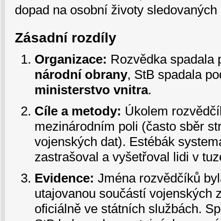
dopad na osobní životy sledovaných
Zásadní rozdíly
Organizace:
Rozvědka spadala
národní obrany
, StB spadala p
ministerstvo vnitra
.
Cíle a metody:
Úkolem rozvědčík
mezinárodním poli (často sběr st
vojenských dat). Estébák systema
zastrašoval a vyšetřoval lidi v t
Evidence:
Jména rozvědčíků byl
utajovanou součástí vojenských z
oficiálně ve státních službách. S