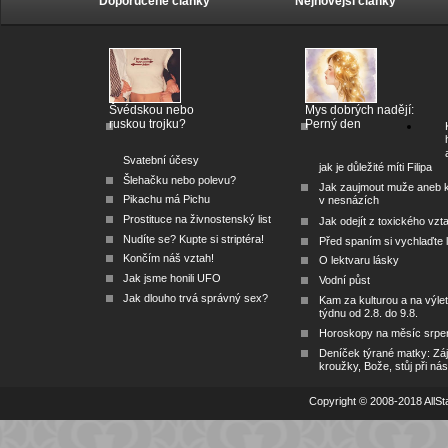
Doporučené články
Nejnovější články
Švédskou nebo
Mys dobrých nadějí:
ruskou trojku?
Perný den
Svatební účesy
jak je důležité míti Filipa
Šlehačku nebo polevu?
Jak zaujmout muže aneb 
Pikachu má Pichu
v nesnázích
Prostituce na živnostenský list
Jak odejít z toxického vzt
Nudíte se? Kupte si striptéra!
Před spaním si vychlaďte l
Končím náš vztah!
O lektvaru lásky
Jak jsme honili UFO
Vodní půst
Jak dlouho trvá správný sex?
Kam za kulturou a na výlet
týdnu od 2.8. do 9.8.
Horoskopy na měsíc srpe
Deníček týrané matky: Zá
kroužky, Bože, stůj při nás
Copyright © 2008-2018 AllSta