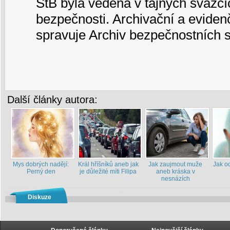
StB byla vedena v tajných svazcí
bezpečnosti. Archivační a eviden
spravuje
Archiv bezpečnostních s
Další články autora:
Mys dobrých nadějí:
Král hříšníků aneb jak
Jak zaujmout muže
Jak od
Perný den
je důležité míti Filipa
aneb kráska v
nesnázích
Diskuze