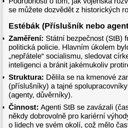
Podrobnosti o tom, jak vojenská roz
se můžete dozvědět z historických r
Estébák (Příslušník nebo agent
Zaměření:
Státní bezpečnost (StB) f
politická policie. Hlavním úkolem bylo
„nepřátele“ socialismu, sledovat círke
inteligenci a bránit jakémukoliv prot
Struktura:
Dělila se na kmenové z
(příslušníky) a tajné spolupracovníky
(agenty, důvěrníky).
Činnost:
Agenti StB se zavázali (ča
někdy dobrovolně pro kariérní výhod
o lidech ve svém okolí, což mělo čast