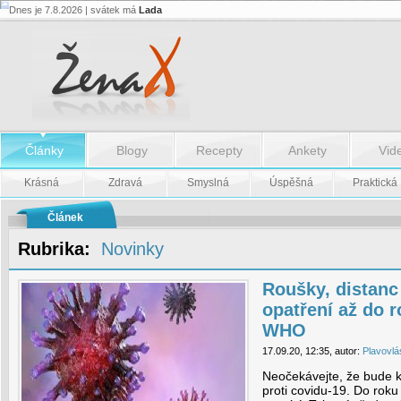
Dnes je 7.8.2026 | svátek má
Lada
Roušky,
distanc
a
omezující
opatření
až
do
roku
2022,
varuje
Články
Blogy
Recepty
Ankety
Vid
WHO
Krásná
Zdravá
Smyslná
Úspěšná
Praktická
-
Roušky,
distanc
Článek
a
omezující
Rubrika:
Novinky
opatření
až
do
roku
Roušky, distanc
2022,
opatření až do r
varuje
WHO
WHO
17.09.20, 12:35, autor:
Plavovlá
Neočekávejte, že bude k
proti covidu-19. Do roku