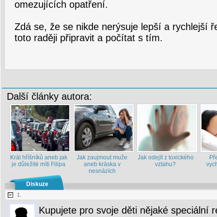
omezujících opatření.
Zdá se, že se nikde nerýsuje lepší a rychlejší 
toto raději připravit a počítat s tím.
Další články autora:
Král hříšníků aneb jak
Jak zaujmout muže
Jak odejít z toxického
Př
je důležité míti Filipa
aneb kráska v
vztahu?
vych
nesnázích
Diskuze
1.
Kupujete pro svoje děti nějaké speciální 