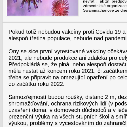
nevrátí. Tak zní předpo
zdravotnické organiza
Swaminathanové ze dne
Pokud totiž nebudou vakcíny proti Covidu 19 
alespoň třetina populace, nebude nad pandemi
Ony se sice první vytestované vakcíny očekáva
2021, ale nebude produkce ani zdaleka pro celý
Předpokládá se, že plná, nebo alespoň dostaču
měla nastat až koncem roku 2021, či začátkem
třeba se připravit na omezující opatření po cel
do začátku roku 2022.
Samozřejmostí budou roušky, distanc 2 m, dez
shromažďování, ochrana rizikových lidí (v podst
uzavření doma, v domovech důchodců a v léče
prezenční výuka na všech stupních škol a smíř
výukou, problémy s vycestováním do zahraničí