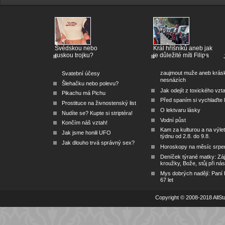
Švédskou nebo
Král hříšníků aneb jak
ruskou trojku?
je důležité míti Filipa
zaujmout muže aneb krás
Svatební účesy
nesnázích
Šlehačku nebo polevu?
Jak odejít z toxického vzt
Pikachu má Pichu
Před spaním si vychlaďte l
Prostituce na živnostenský list
O lektvaru lásky
Nudíte se? Kupte si striptéra!
Vodní půst
Končím náš vztah!
Kam za kulturou a na výlet
Jak jsme honili UFO
týdnu od 2.8. do 9.8.
Jak dlouho trvá správný sex?
Horoskopy na měsíc srpe
Deníček týrané matky: Zá
kroužky, Bože, stůj při nás
Mys dobrých nadějí: Paní
67 let
Copyright © 2008-2018 AllSta