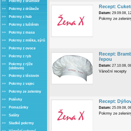
>>
Pokrmy z brambor
Recept: Cuke
>>
Pokrmy z drůbeže
Datum:
29.09.08, 1
>>
Pokrmy z hub
Pokrmy ze zelenin
>>
Pokrmy z luštěnin
>>
Pokrmy z masa
>>
Pokrmy z mléka, sýrů
>>
Pokrmy z ovoce
Recept: Bramb
>>
Pokrmy z ryb
řepou
>>
Pokrmy z rýže
Datum:
27.10.08, 0
(obilovin)
Vánoční recepty
>>
Pokrmy z těstovin
>>
Pokrmy z vajec
>>
Pokrmy ze zeleniny
>>
Polévky
Recept: Dýňo
>>
Pomazánky
Datum:
25.09.08, 0
Pokrmy ze zelenin
>>
Saláty
>>
Sladké pokrmy