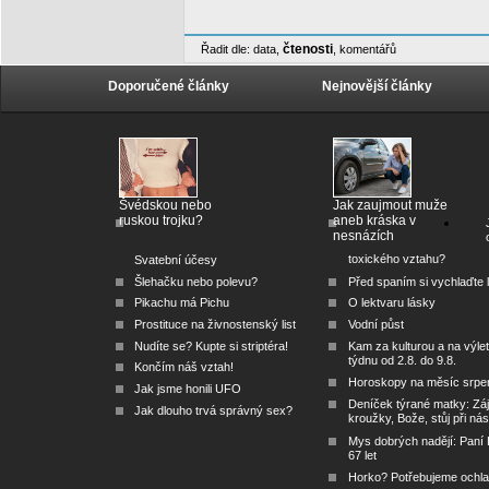
čtenosti
Řadit dle:
data
,
,
komentářů
Doporučené články
Nejnovější články
Švédskou nebo
Jak zaujmout muže
ruskou trojku?
aneb kráska v
nesnázích
toxického vztahu?
Svatební účesy
Šlehačku nebo polevu?
Před spaním si vychlaďte l
Pikachu má Pichu
O lektvaru lásky
Prostituce na živnostenský list
Vodní půst
Nudíte se? Kupte si striptéra!
Kam za kulturou a na výlet
týdnu od 2.8. do 9.8.
Končím náš vztah!
Horoskopy na měsíc srpe
Jak jsme honili UFO
Deníček týrané matky: Zá
Jak dlouho trvá správný sex?
kroužky, Bože, stůj při nás
Mys dobrých nadějí: Paní
67 let
Horko? Potřebujeme ochlad