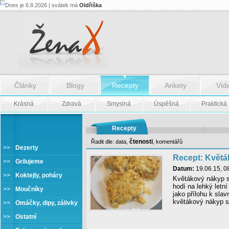
Dnes je 6.8.2026 | svátek má
Oldřiška
Články
Blogy
Recepty
Ankety
Vid
Krásná
Zdravá
Smyslná
Úspěšná
Praktická
Recepty
čtenosti
Řadit dle:
data
,
,
komentářů
>>
Dezerty
Recept: Květ
>>
Grilujeme
Datum:
19.06.15, 0
>>
Koktejly, poháry
Květákový nákyp s
hodí na lehký letní
>>
Moučníky
jako přílohu k slav
květákový nákyp s
>>
Omáčky, dipy, zálivky
>>
Ostatní