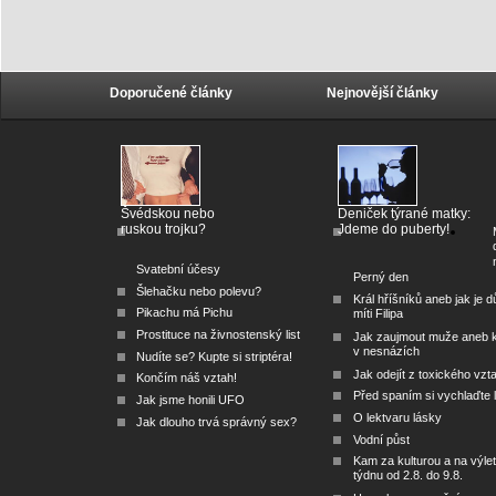
Doporučené články
Nejnovější články
Švédskou nebo
Deniček týrané matky:
ruskou trojku?
Jdeme do puberty!
Svatební účesy
Perný den
Šlehačku nebo polevu?
Král hříšníků aneb jak je dů
Pikachu má Pichu
míti Filipa
Prostituce na živnostenský list
Jak zaujmout muže aneb 
v nesnázích
Nudíte se? Kupte si striptéra!
Jak odejít z toxického vzt
Končím náš vztah!
Před spaním si vychlaďte l
Jak jsme honili UFO
O lektvaru lásky
Jak dlouho trvá správný sex?
Vodní půst
Kam za kulturou a na výlet
týdnu od 2.8. do 9.8.