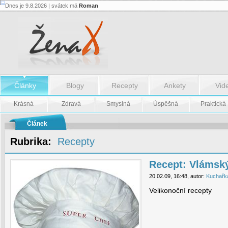
Dnes je 9.8.2026 | svátek má
Roman
Recept:
Vlámský
sýr
-
Recept:
Vlámský
sýr
Články
Blogy
Recepty
Ankety
Vid
Krásná
Zdravá
Smyslná
Úspěšná
Praktická
Článek
Rubrika:
Recepty
Recept: Vlámský
20.02.09, 16:48, autor:
Kuchařk
Velikonoční recepty