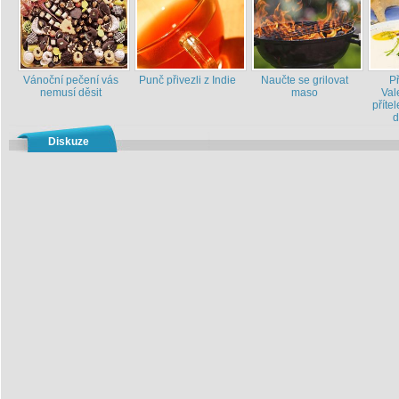
Vánoční pečení vás
Punč přivezli z Indie
Naučte se grilovat
P
nemusí děsit
maso
Val
příte
d
Diskuze