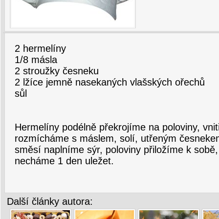
2 hermelíny
1/8 másla
2 stroužky česneku
2 lžíce jemně nasekaných vlašských ořechů
sůl
Hermelíny podélně překrojíme na poloviny, vni
rozmícháme s máslem, solí, utřeným česnekem
směsí naplníme sýr, poloviny přiložíme k sobě,
necháme 1 den uležet.
Další články autora: