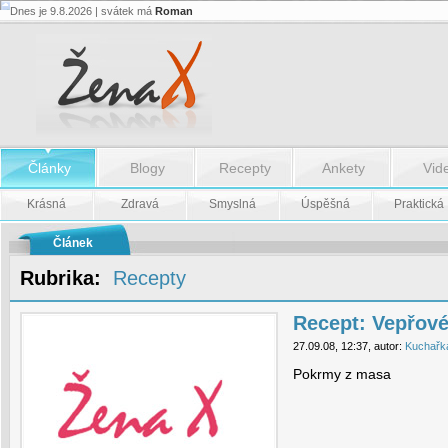
Dnes je 9.8.2026 | svátek má
Roman
Recept:
Vepřové
soté
-
Recept:
Vepřové
soté
Články
Blogy
Recepty
Ankety
Vid
Krásná
Zdravá
Smyslná
Úspěšná
Praktická
Článek
Rubrika:
Recepty
Recept: Vepřové
27.09.08, 12:37, autor:
Kuchařk
Pokrmy z masa