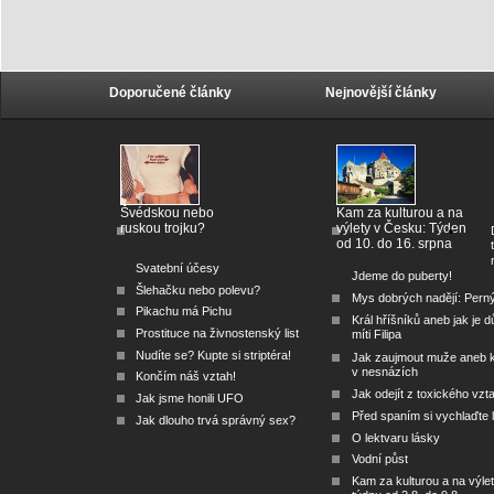
Doporučené články
Nejnovější články
Švédskou nebo
Kam za kulturou a na
ruskou trojku?
výlety v Česku: Týden
od 10. do 16. srpna
Svatební účesy
Jdeme do puberty!
Šlehačku nebo polevu?
Mys dobrých nadějí: Pern
Pikachu má Pichu
Král hříšníků aneb jak je dů
Prostituce na živnostenský list
míti Filipa
Nudíte se? Kupte si striptéra!
Jak zaujmout muže aneb 
v nesnázích
Končím náš vztah!
Jak odejít z toxického vzt
Jak jsme honili UFO
Před spaním si vychlaďte l
Jak dlouho trvá správný sex?
O lektvaru lásky
Vodní půst
Kam za kulturou a na výlet