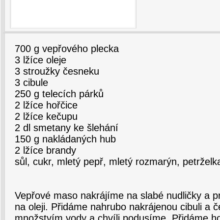
700 g vepřového plecka
3 lžíce oleje
3 stroužky česneku
3 cibule
250 g telecích párků
2 lžíce hořčice
2 lžíce kečupu
2 dl smetany ke šlehání
150 g nakládaných hub
2 lžíce brandy
sůl, cukr, mletý pepř, mletý rozmarýn, petrželk
Vepřové maso nakrájíme na slabé nudličky a 
na oleji. Přidáme nahrubo nakrájenou cibuli a
množstvím vody a chvíli podusíme. Přidáme ho