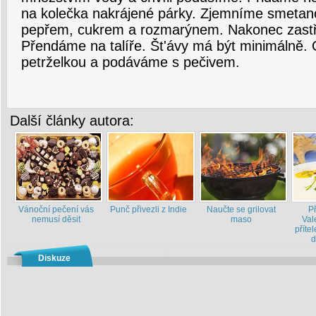
na kolečka nakrájené párky. Zjemníme smetano
pepřem, cukrem a rozmarýnem. Nakonec zast
Přendáme na talíře. Št'ávy má být minimálně
petrželkou a podáváme s pečivem.
Další články autora:
Vánoční pečení vás
Punč přivezli z Indie
Naučte se grilovat
P
nemusí děsit
maso
Val
příte
d
Diskuze