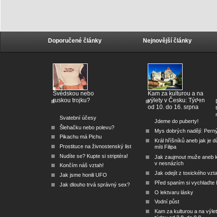
Doporučené články
Nejnovější články
Švédskou nebo
Kam za kulturou a na
ruskou trojku?
výlety v Česku: Týden
od 10. do 16. srpna
Svatební účesy
Jdeme do puberty!
Šlehačku nebo polevu?
Mys dobrých nadějí: Pern
Pikachu má Pichu
Král hříšníků aneb jak je dů
Prostituce na živnostenský list
míti Filipa
Nudíte se? Kupte si striptéra!
Jak zaujmout muže aneb 
v nesnázích
Končím náš vztah!
Jak odejít z toxického vzt
Jak jsme honili UFO
Před spaním si vychlaďte l
Jak dlouho trvá správný sex?
O lektvaru lásky
Vodní půst
Kam za kulturou a na výlet