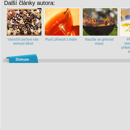
Další články autora:
Vánoční pečení vás
Punč přivezli z Indie
Naučte se grilovat
P
nemusí děsit
maso
Val
příte
d
Diskuze