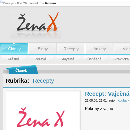
Dnes je 9.8.2026 | svátek má
Roman
Recept:
Vaječná
pomazánka
-
Recept:
Vaječná
pomazánka
Články
Blogy
Recepty
Ankety
Vid
Krásná
Zdravá
Smyslná
Úspěšná
Praktická
Článek
Rubrika:
Recepty
Recept: Vaječn
21.09.08, 21:01, autor:
Kuchařk
Pokrmy z vajec