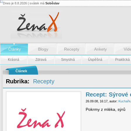
Dnes je 8.8.2026 | svátek má
Soběslav
Recept:
Sýrové
chut'ovky
-
Recept:
Sýrové
chut'ovky
Články
Blogy
Recepty
Ankety
Vid
Krásná
Zdravá
Smyslná
Úspěšná
Praktická
Článek
Rubrika:
Recepty
Recept: Sýrové 
26.09.08, 16:17, autor:
Kuchařk
Pokrmy z mléka, sýrů