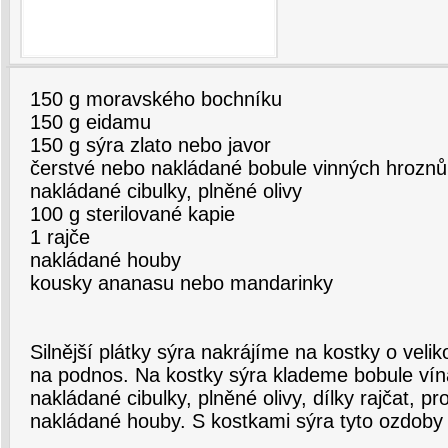
150 g moravského bochníku
150 g eidamu
150 g sýra zlato nebo javor
čerstvé nebo nakládané bobule vinných hroznů
nakládané cibulky, plněné olivy
100 g sterilované kapie
1 rajče
nakládané houby
kousky ananasu nebo mandarinky
Silnější plátky sýra nakrájíme na kostky o velik
na podnos. Na kostky sýra klademe bobule vína
nakládané cibulky, plněné olivy, dílky rajčat, p
nakládané houby. S kostkami sýra tyto ozdoby 