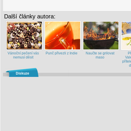
Další články autora:
Vánoční pečení vás
Punč přivezli z Indie
Naučte se grilovat
P
nemusí děsit
maso
Val
příte
d
Diskuze