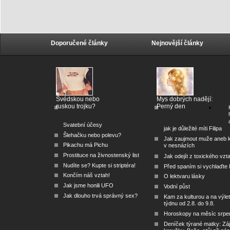
Doporučené články
Nejnovější články
Švédskou nebo
Mys dobrých nadějí:
ruskou trojku?
Perný den
Svatební účesy
jak je důležité míti Filipa
Šlehačku nebo polevu?
Jak zaujmout muže aneb 
Pikachu má Pichu
v nesnázích
Prostituce na živnostenský list
Jak odejít z toxického vzt
Nudíte se? Kupte si striptéra!
Před spaním si vychlaďte l
Končím náš vztah!
O lektvaru lásky
Jak jsme honili UFO
Vodní půst
Jak dlouho trvá správný sex?
Kam za kulturou a na výlet
týdnu od 2.8. do 9.8.
Horoskopy na měsíc srpe
Deníček týrané matky: Zá