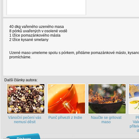
40 dkg vařeného uzeného masa
8 pórků uvařených v osolené vodě
1 lžíce pomazánkového másla
2 lžíce kysané smetany
Uzené maso umeleme spolu s pórkem, přidáme pomazánkové máslo, kysano
promícháme.
Další články autora:
Vánoční pečení vás
Punč přivezli z Indie
Naučte se grilovat
P
nemusí děsit
maso
Val
příte
d