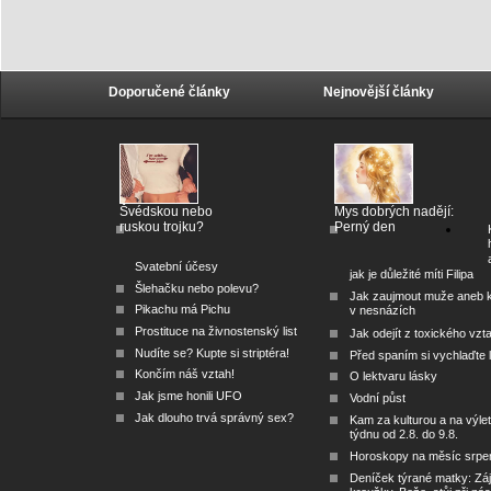
Doporučené články
Nejnovější články
Švédskou nebo
Mys dobrých nadějí:
ruskou trojku?
Perný den
Svatební účesy
jak je důležité míti Filipa
Šlehačku nebo polevu?
Jak zaujmout muže aneb 
Pikachu má Pichu
v nesnázích
Prostituce na živnostenský list
Jak odejít z toxického vzt
Nudíte se? Kupte si striptéra!
Před spaním si vychlaďte l
Končím náš vztah!
O lektvaru lásky
Jak jsme honili UFO
Vodní půst
Jak dlouho trvá správný sex?
Kam za kulturou a na výlet
týdnu od 2.8. do 9.8.
Horoskopy na měsíc srpe
Deníček týrané matky: Zá