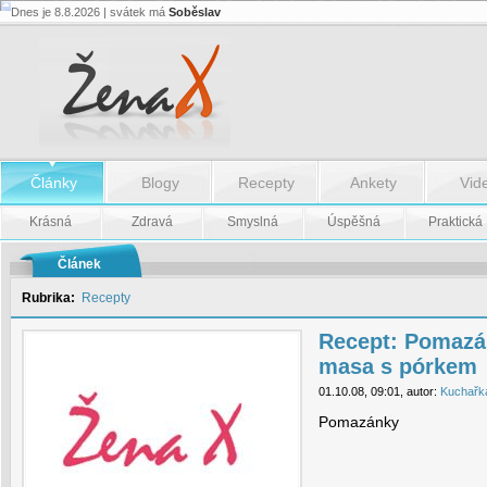
Dnes je 8.8.2026 | svátek má
Soběslav
Recept:
Pomazánka
z
uzeného
masa
s
pórkem
-
Recept:
Články
Blogy
Recepty
Ankety
Vid
Pomazánka
z
uzeného
Krásná
Zdravá
Smyslná
Úspěšná
Praktická
masa
s
pórkem
Článek
Rubrika:
Recepty
Recept: Pomazá
masa s pórkem
01.10.08, 09:01, autor:
Kuchařk
Pomazánky