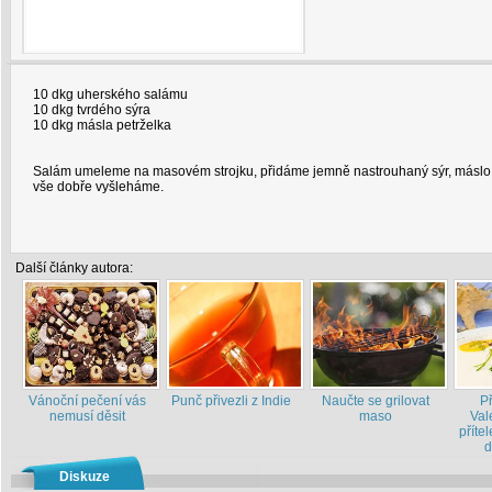
10 dkg uherského salámu
10 dkg tvrdého sýra
10 dkg másla petrželka
Salám umeleme na masovém strojku, přidáme jemně nastrouhaný sýr, máslo,
vše dobře vyšleháme.
Další články autora:
Vánoční pečení vás
Punč přivezli z Indie
Naučte se grilovat
P
nemusí děsit
maso
Val
příte
d
Diskuze