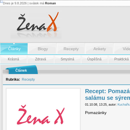
Dnes je 9.8.2026 | svátek má
Roman
Recept:
Pomazánka
z
uherského
salámu
se
sýrem
-
Recept:
Články
Blogy
Recepty
Ankety
Vid
Pomazánka
z
uherského
Krásná
Zdravá
Smyslná
Úspěšná
Praktická
salámu
se
sýrem
Článek
Rubrika:
Recepty
Recept: Pomazá
salámu se sýre
01.10.08, 13:25, autor:
Kuchařk
Pomazánky