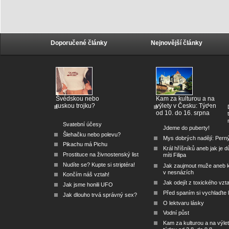
Doporučené články
Nejnovější články
Švédskou nebo
Kam za kulturou a na
ruskou trojku?
výlety v Česku: Týden
od 10. do 16. srpna
Svatební účesy
Jdeme do puberty!
Šlehačku nebo polevu?
Mys dobrých nadějí: Pern
Pikachu má Pichu
Král hříšníků aneb jak je dů
Prostituce na živnostenský list
míti Filipa
Nudíte se? Kupte si striptéra!
Jak zaujmout muže aneb 
v nesnázích
Končím náš vztah!
Jak odejít z toxického vzt
Jak jsme honili UFO
Před spaním si vychlaďte l
Jak dlouho trvá správný sex?
O lektvaru lásky
Vodní půst
Kam za kulturou a na výlet