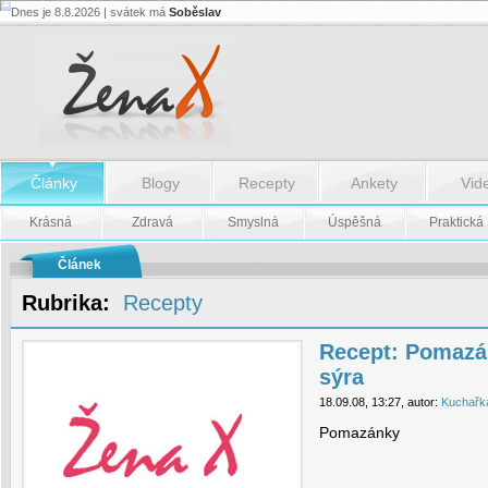
Dnes je 8.8.2026 | svátek má
Soběslav
Recept:
Pomazánka
z
olejovek
a
sýra
-
Recept:
Pomazánka
Články
Blogy
Recepty
Ankety
Vid
z
olejovek
a
Krásná
Zdravá
Smyslná
Úspěšná
Praktická
sýra
Článek
Rubrika:
Recepty
Recept: Pomazán
sýra
18.09.08, 13:27, autor:
Kuchařk
Pomazánky