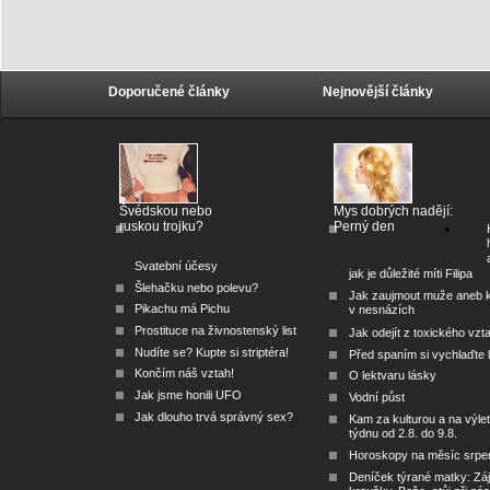
Doporučené články
Nejnovější články
Švédskou nebo
Mys dobrých nadějí:
ruskou trojku?
Perný den
Svatební účesy
jak je důležité míti Filipa
Šlehačku nebo polevu?
Jak zaujmout muže aneb 
Pikachu má Pichu
v nesnázích
Prostituce na živnostenský list
Jak odejít z toxického vzt
Nudíte se? Kupte si striptéra!
Před spaním si vychlaďte l
Končím náš vztah!
O lektvaru lásky
Jak jsme honili UFO
Vodní půst
Jak dlouho trvá správný sex?
Kam za kulturou a na výlet
týdnu od 2.8. do 9.8.
Horoskopy na měsíc srpe
Deníček týrané matky: Zá