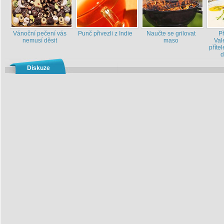
Vánoční pečení vás
Punč přivezli z Indie
Naučte se grilovat
P
nemusí děsit
maso
Val
příte
d
Diskuze