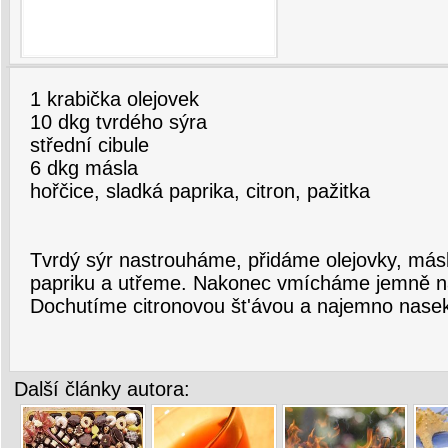
1 krabička olejovek
10 dkg tvrdého sýra
střední cibule
6 dkg másla
hořčice, sladká paprika, citron, pažitka
Tvrdý sýr nastrouháme, přidáme olejovky, máslo
papriku a utřeme. Nakonec vmícháme jemně nak
Dochutíme citronovou št'ávou a najemno nase
Další články autora: