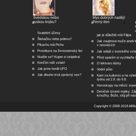
Švédskou nebo
Mys dobrých nadějí:
ruskou trojku?
Perný den
Svatební účesy
jak je důležité míti Filipa
Šlehačku nebo polevu?
Jak zaujmout muže aneb 
Pikachu má Pichu
v nesnázích
Prostituce na živnostenský list
Jak odejít z toxického vzt
Nudíte se? Kupte si striptéra!
Před spaním si vychlaďte l
Končím náš vztah!
O lektvaru lásky
Jak jsme honili UFO
Vodní půst
Jak dlouho trvá správný sex?
Kam za kulturou a na výlet
týdnu od 2.8. do 9.8.
Horoskopy na měsíc srpe
Deníček týrané matky: Zá
kroužky, Bože, stůj při nás
Copyright © 2008-2018 AllSta