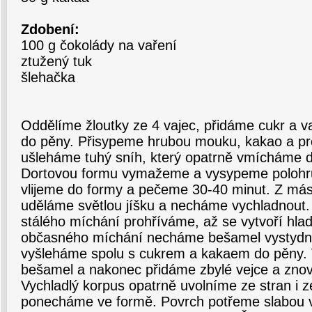
Zdobení:
100 g čokolády na vaření
ztužený tuk
šlehačka
Oddělíme žloutky ze 4 vajec, přidáme cukr a v
do pěny. Přisypeme hrubou mouku, kakao a pr
ušleháme tuhý sníh, který opatrně vmícháme d
Dortovou formu vymažeme a vysypeme polohr
vlijeme do formy a pečeme 30-40 minut. Z má
uděláme světlou jíšku a necháme vychladnout. 
stálého míchání prohříváme, až se vytvoří hla
občasného míchání necháme bešamel vystydn
vyšleháme spolu s cukrem a kakaem do pěny. 
bešamel a nakonec přidáme zbylé vejce a zno
Vychladlý korpus opatrně uvolníme ze stran i z
ponecháme ve formě. Povrch potřeme slabou 