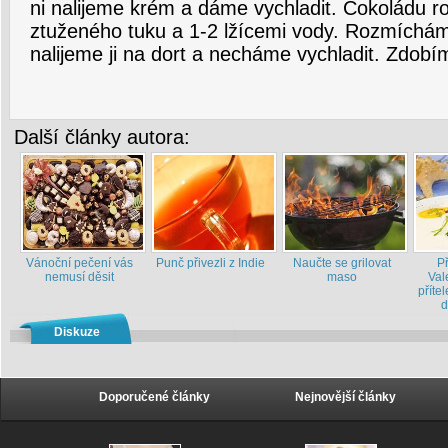
ni nalijeme krém a dáme vychladit. Čokoládu ro
ztuženého tuku a 1-2 lžícemi vody. Rozmíchám
nalijeme ji na dort a necháme vychladit. Zdobí
Další články autora:
Vánoční pečení vás
Punč přivezli z Indie
Naučte se grilovat
P
nemusí děsit
maso
Val
příte
d
Diskuze
Doporučené články
Nejnovější články