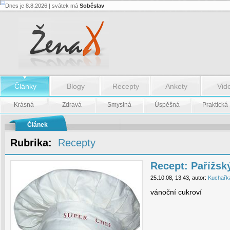
Dnes je 8.8.2026 | svátek má
Soběslav
Recept:
Pařížský
dort
-
Recept:
Pařížský
dort
Články
Blogy
Recepty
Ankety
Vid
Krásná
Zdravá
Smyslná
Úspěšná
Praktická
Článek
Rubrika:
Recepty
Recept: Pařížsk
25.10.08, 13:43, autor:
Kuchařk
vánoční cukroví