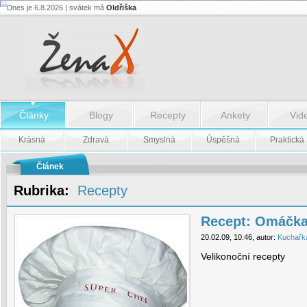
Dnes je 6.8.2026 | svátek má
Oldřiška
Recept:
Omáčka
z
Nivy
-
Recept:
Omáčka
z
Nivy
Články
Blogy
Recepty
Ankety
Vid
Krásná
Zdravá
Smyslná
Úspěšná
Praktická
Článek
Rubrika:
Recepty
Recept: Omáčka
20.02.09, 10:46, autor:
Kuchařk
Velikonoční recepty