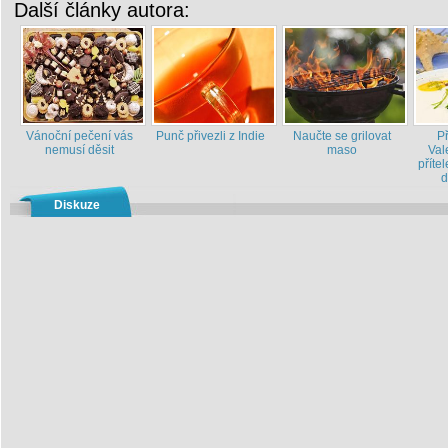
Další články autora:
Vánoční pečení vás
Punč přivezli z Indie
Naučte se grilovat
P
nemusí děsit
maso
Val
příte
d
Diskuze