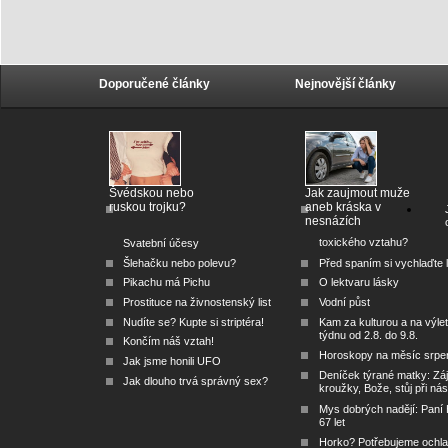
Doporučené články
Nejnovější články
Švédskou nebo
Jak zaujmout muže
ruskou trojku?
aneb kráska v
nesnázích
toxického vztahu?
Svatební účesy
Šlehačku nebo polevu?
Před spaním si vychlaďte l
Pikachu má Pichu
O lektvaru lásky
Prostituce na živnostenský list
Vodní půst
Nudíte se? Kupte si striptéra!
Kam za kulturou a na výlet
týdnu od 2.8. do 9.8.
Končím náš vztah!
Horoskopy na měsíc srpe
Jak jsme honili UFO
Deníček týrané matky: Zá
Jak dlouho trvá správný sex?
kroužky, Bože, stůj při nás
Mys dobrých nadějí: Paní
67 let
Horko? Potřebujeme ochlad