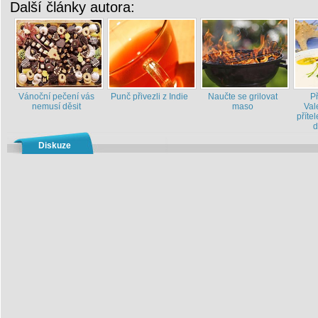
Další články autora:
Vánoční pečení vás
Punč přivezli z Indie
Naučte se grilovat
P
nemusí děsit
maso
Val
příte
d
Diskuze