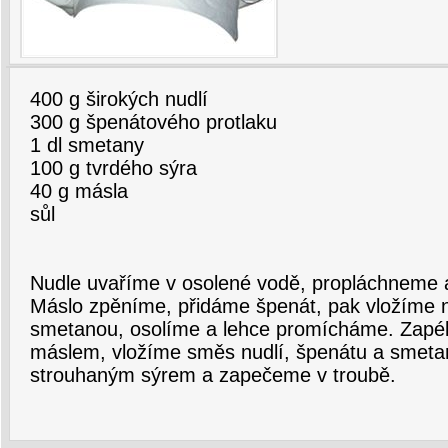
400 g širokých nudlí
300 g špenátového protlaku
1 dl smetany
100 g tvrdého sýra
40 g másla
sůl
Nudle uvaříme v osolené vodě, propláchneme
Máslo zpěníme, přidáme špenát, pak vložíme n
smetanou, osolíme a lehce promícháme. Zap
máslem, vložíme směs nudlí, špenátu a smet
strouhaným sýrem a zapečeme v troubě.