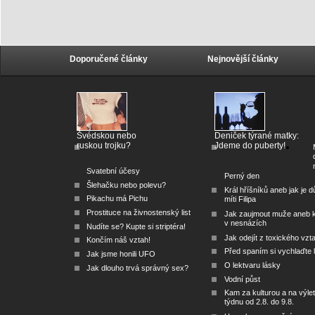
Doporučené články
Nejnovější články
Švédskou nebo
Deniček týrané matky:
ruskou trojku?
Jdeme do puberty!
Svatební účesy
Perný den
Šlehačku nebo polevu?
Král hříšníků aneb jak je dů
Pikachu má Pichu
míti Filipa
Prostituce na živnostenský list
Jak zaujmout muže aneb 
v nesnázích
Nudíte se? Kupte si striptéra!
Jak odejít z toxického vzt
Končím náš vztah!
Před spaním si vychlaďte l
Jak jsme honili UFO
O lektvaru lásky
Jak dlouho trvá správný sex?
Vodní půst
Kam za kulturou a na výlet
týdnu od 2.8. do 9.8.