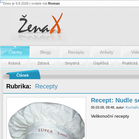
Dnes je 9.8.2026 | svátek má
Roman
Recept:
Nudle
se
špenátem
-
Recept:
Nudle
se
špenátem
Články
Blogy
Recepty
Ankety
Vid
Krásná
Zdravá
Smyslná
Úspěšná
Praktická
Článek
Rubrika:
Recepty
Recept: Nudle 
05.03.09, 09:48, autor:
Kuchařk
Velikonoční recepty