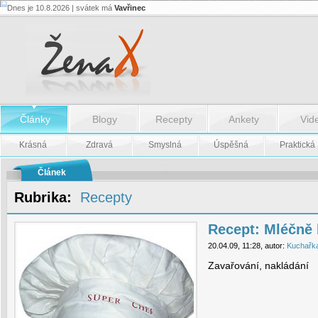
Dnes je 10.8.2026 | svátek má
Vavřinec
Recept:
Mléčně
kvašená
mrkev
-
Recept:
Mléčně
kvašená
mrkev
Články
Blogy
Recepty
Ankety
Vid
Krásná
Zdravá
Smyslná
Úspěšná
Praktická
Článek
Rubrika:
Recepty
Recept: Mléčně
20.04.09, 11:28, autor:
Kuchařk
Zavařování, nakládání