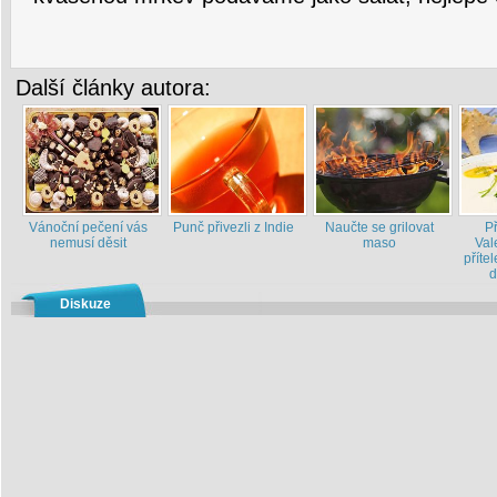
Další články autora:
Vánoční pečení vás
Punč přivezli z Indie
Naučte se grilovat
P
nemusí děsit
maso
Val
příte
d
Diskuze