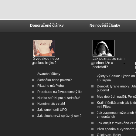
Doporučené články
Nejnovější články
Švédskou nebo
Jak poznat, že nám
ruskou trojku?
partner lže a
podvádí?
Svatební účesy
výlety v Česku: Týden od 
Šlehačku nebo polevu?
16. srpna
Pikachu má Pichu
Deniček týrané matky: Jd
puberty!
Prostituce na živnostenský list
Mys dobrých nadějí: Pern
Nudíte se? Kupte si striptéra!
Král hříšníků aneb jak je dů
Končím náš vztah!
míti Filipa
Jak jsme honili UFO
Jak zaujmout muže aneb 
Jak dlouho trvá správný sex?
v nesnázích
Jak odejít z toxického vzt
Před spaním si vychlaďte l
O lektvaru lásky