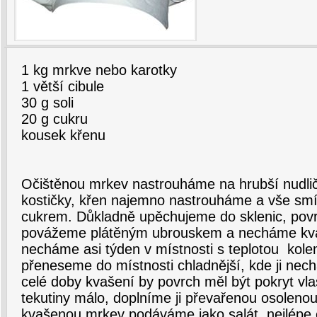
1 kg mrkve nebo karotky
1 větší cibule
30 g soli
20 g cukru
kousek křenu
Očištěnou mrkev nastrouháme na hrubší nudličk
kostičky, křen najemno nastrouháme a vše smí
cukrem. Důkladně upěchujeme do sklenic, povr
povážeme plátěným ubrouskem a necháme kvas
necháme asi týden v místnosti s teplotou kole
přeneseme do místnosti chladnější, kde ji ne
celé doby kvašení by povrch měl být pokryt vlast
tekutiny málo, doplníme ji převařenou osoleno
kvašenou mrkev podáváme jako salát, nejlépe