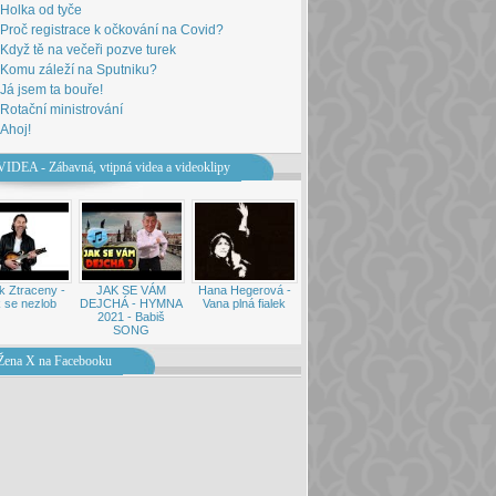
Holka od tyče
Proč registrace k očkování na Covid?
Když tě na večeři pozve turek
Komu záleží na Sputniku?
Já jsem ta bouře!
Rotační ministrování
Ahoj!
VIDEA - Zábavná, vtipná videa a videoklipy
k Ztraceny -
JAK SE VÁM
Hana Hegerová -
 se nezlob
DEJCHÁ - HYMNA
Vana plná fialek
2021 - Babiš
SONG
Žena X na Facebooku