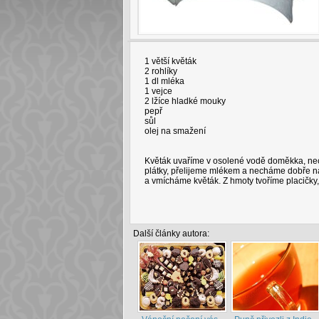
1 větší květák
2 rohlíky
1 dl mléka
1 vejce
2 lžíce hladké mouky
pepř
sůl
olej na smažení
Květák uvaříme v osolené vodě doměkka, ne
plátky, přelijeme mlékem a necháme dobře n
a vmícháme květák. Z hmoty tvoříme placičky,
Další články autora: