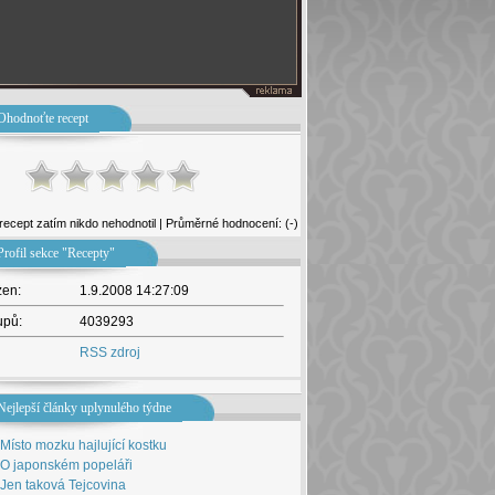
Ohodnoťte recept
recept zatím nikdo nehodnotil | Průměrné hodnocení: (-)
Profil sekce "Recepty"
žen:
1.9.2008 14:27:09
upů:
4039293
RSS zdroj
Nejlepší články uplynulého týdne
Místo mozku hajlující kostku
O japonském popeláři
Jen taková Tejcovina