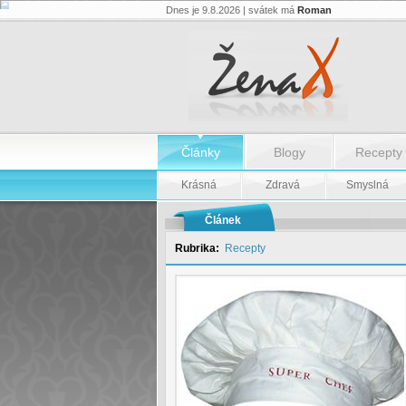
Dnes je 9.8.2026 | svátek má
Roman
Recept:
Květákové
řízky
-
Recept:
Květákové
řízky
Články
Blogy
Recepty
Krásná
Zdravá
Smyslná
Článek
Rubrika:
Recepty