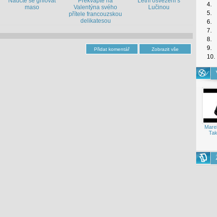
Naučte se grilovat
Překvapte na
Letní osvěžení s
4.
maso
Valentýna svého
Lučinou
5.
přítele francouzskou
delikatesou
6.
7.
8.
9.
10.
Mare
Tak