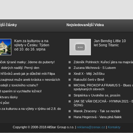
jší články
Nejsledovanější Videa
Kam za kulturou a na
Jan Bendig Little 10
výlety v Česku: Týden
let Song Titanic
od 10. do 16. srpna
iček týrané matky: Jdeme do puberty!
Zdeněk Pohlreich: Kuřecí játra na major
 dobrých nadějí: Perný den
Zuzana Michnová - S Luisem
 hříšníků aneb jak je důležité míti Filipa
Xindl X - Milý Ježíšku
 zaujmout muže aneb kráska v nesnázích
Rakouští čerti v Brně
odejít z toxického vztahu?
MICHAL PROKOP A FRAMUS 5 - Blues 
spolykaných slovech
 spaním si vychlaďte ložnici!
Striptérka v Uvolněte se, prosím
ktvaru lásky
JAK SE VÁM DEJCHÁ - HYMNA 2021 - B
ní půst
SONG
za kulturou a na výlety v týdnu od 2.8. do
Marek Ztraceny - Tak se nezlob
Hana Hegerová - Vana plná fialek
Copyright © 2008-2018 AllStar Group s.r.o. |
reklama@zenax.cz
|
Kontakty