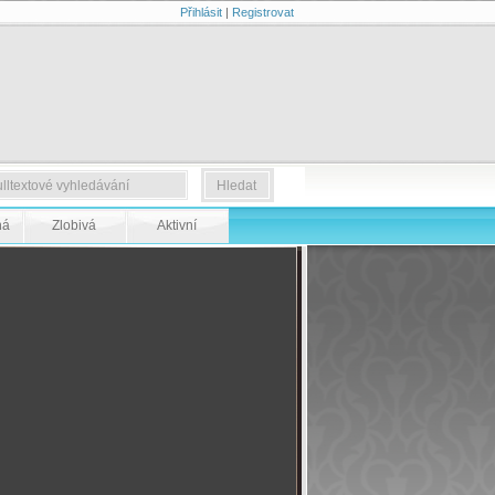
Přihlásit
|
Registrovat
ná
Zlobivá
Aktivní