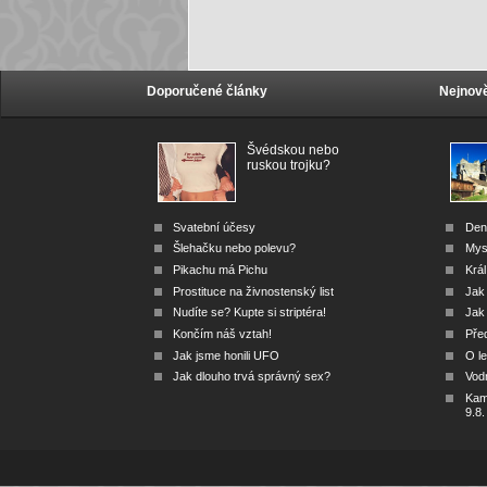
Doporučené články
Nejnově
Švédskou nebo
ruskou trojku?
Svatební účesy
Den
Šlehačku nebo polevu?
Mys
Pikachu má Pichu
Král
Prostituce na živnostenský list
Jak
Nudíte se? Kupte si striptéra!
Jak 
Končím náš vztah!
Před
Jak jsme honili UFO
O le
Jak dlouho trvá správný sex?
Vod
Kam 
9.8.