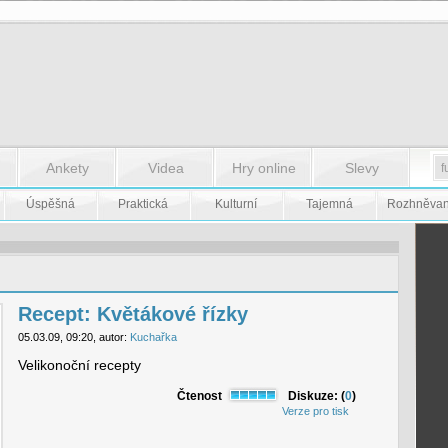
Ankety
Videa
Hry online
Slevy
Úspěšná
Praktická
Kulturní
Tajemná
Rozhněva
Recept: Květákové řízky
05.03.09, 09:20, autor:
Kuchařka
Velikonoční recepty
Čtenost
Diskuze: (
0
)
Verze pro tisk