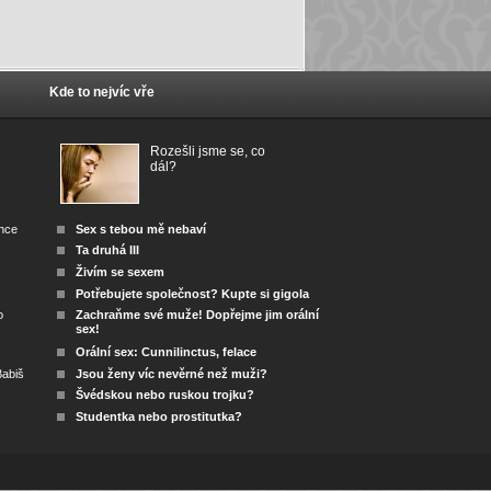
Kde to nejvíc vře
Rozešli jsme se, co
dál?
ánce
Sex s tebou mě nebaví
Ta druhá III
Živím se sexem
Potřebujete společnost? Kupte si gigola
o
Zachraňme své muže! Dopřejme jim orální
sex!
Orální sex: Cunnilinctus, felace
abiš
Jsou ženy víc nevěrné než muži?
Švédskou nebo ruskou trojku?
Studentka nebo prostitutka?