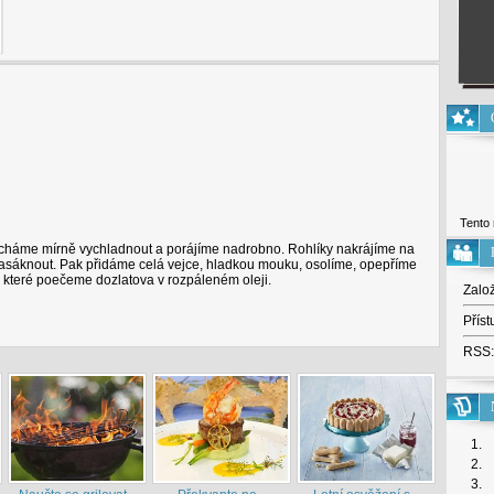
Tento 
cháme mírně vychladnout a porájíme nadrobno. Rohlíky nakrájíme na
asáknout. Pak přidáme celá vejce, hladkou mouku, osolíme, opepříme
 které poečeme dozlatova v rozpáleném oleji.
Zalo
Příst
RSS:
1.
2.
3.