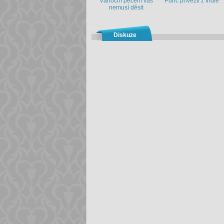
Vánoční pečení vás
Punč přivezli z Indie
nemusí děsit
Diskuze